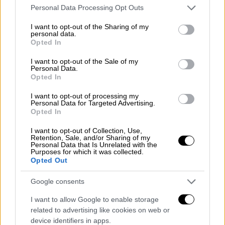
Please note that this website/app uses one or more Google
Personal Data Processing Opt Outs
services and may gather and store information including but
not limited to your visit or usage behaviour. You may click to
I want to opt-out of the Sharing of my
personal data.
grant or deny consent to Google and its third-party tags to
Opted In
use your data for below specified purposes in below Google
consent section.
I want to opt-out of the Sale of my
Personal Data.
Opted In
I want to opt-out of processing my
Personal Data for Targeted Advertising.
Opted In
I want to opt-out of Collection, Use,
Retention, Sale, and/or Sharing of my
Ελλάδα
|
30.07.2026 09:44
Personal Data that Is Unrelated with the
Purposes for which it was collected.
Χωρίς παράταση, αλλά με «καπέλο» 16
Opted Out
εκατ. ευρώ: Το κόστος επιτάχυνσης για
να σωθεί η γραμμή Αθήνα-Θεσσαλονίκη
Google consents
Ακριβά θα πληρώσoυν οι φορολογούμενοι
I want to allow Google to enable storage
την επιτάχυνση του μεγάλου έργου
related to advertising like cookies on web or
αποκατάστασης της σιδηροδρομικής
device identifiers in apps.