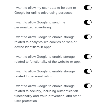
γραμμής
I want to allow my user data to be sent to
Google for online advertising purposes.
I want to allow Google to send me
personalized advertising.
I want to allow Google to enable storage
related to analytics like cookies on web or
device identifiers in apps.
I want to allow Google to enable storage
related to functionality of the website or app.
I want to allow Google to enable storage
related to personalization.
I want to allow Google to enable storage
related to security, including authentication
Ελλάδα
|
30.07.2026 06:40
functionality and fraud prevention, and other
«Καμπανάκι» Καρύδη για τα κτίρια στην
user protection.
Κυψέλη - «Η καθίζηση έχει επιδράσει