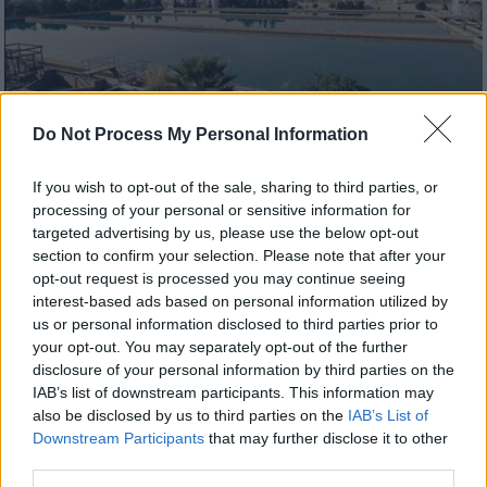
Do Not Process My Personal Information
If you wish to opt-out of the sale, sharing to third parties, or
processing of your personal or sensitive information for
Ελλάδα
|
31.07.2026 06:20
targeted advertising by us, please use the below opt-out
Ξεσηκωμός ενάντια στο νομοσχέδιο για
section to confirm your selection. Please note that after your
το νερό: Απόσυρση ζητούν 17
opt-out request is processed you may continue seeing
περιβαλλοντικές οργανώσεις
interest-based ads based on personal information utilized by
us or personal information disclosed to third parties prior to
Καταγγέλλουν ότι παραβιάζονται οι αρχές
your opt-out. You may separately opt-out of the further
της εγγύτητας και της επικουρικότητας,
disclosure of your personal information by third parties on the
αλλά και της διαφάνειας και λογοδοσίας
IAB’s list of downstream participants. This information may
also be disclosed by us to third parties on the
IAB’s List of
Downstream Participants
that may further disclose it to other
third parties.