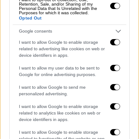
παύση, πριν επιστρέψει δυναμικά τον
Retention, Sale, and/or Sharing of my
Σεπτέμβριο με νέες αφίξεις από το διεθνές
Personal Data that Is Unrelated with the
Purposes for which it was collected.
μουσικό στερέωμα
Opted Out
Google consents
I want to allow Google to enable storage
related to advertising like cookies on web or
device identifiers in apps.
I want to allow my user data to be sent to
Google for online advertising purposes.
I want to allow Google to send me
personalized advertising.
I want to allow Google to enable storage
related to analytics like cookies on web or
device identifiers in apps.
Μουσική
|
22.07.2026 11:25
I want to allow Google to enable storage
related to functionality of the website or app.