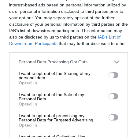
interest-based ads based on personal information utilized by
us or personal information disclosed to third parties prior to
your opt-out. You may separately opt-out of the further
disclosure of your personal information by third parties on the
IAB’s list of downstream participants. This information may
also be disclosed by us to third parties on the
IAB’s List of
Downstream Participants
that may further disclose it to other
third parties.
Please note that this website/app uses one or more Google
Personal Data Processing Opt Outs
services and may gather and store information including but
not limited to your visit or usage behaviour. You may click to
I want to opt-out of the Sharing of my
personal data.
grant or deny consent to Google and its third-party tags to
Μουσική
|
27.07.2026 18:50
Opted In
use your data for below specified purposes in below Google
Ένα καλοκαίρι γεμάτο sold out
consent section.
I want to opt-out of the Sale of my
συναυλίες στην Αθήνα - Βρεθήκαμε εκεί
Personal Data.
Opted In
και σας μεταφέρουμε όσα ζήσαμε
Με τον Αύγουστο να είναι αφιερωμένος
I want to opt-out of processing my
Personal Data for Targeted Advertising.
στις καλοκαιρινές διακοπές, το συναυλιακό
Opted In
ημερολόγιο της Αθήνας κάνει μια μικρή
I want to opt-out of Collection, Use,