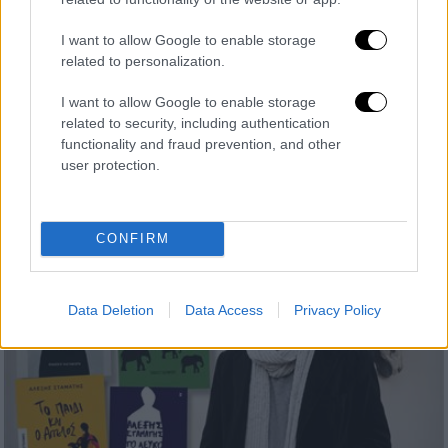
Μαίρη Λίντα: H διαδρομή μιας γυναίκας
που σημάδεψε το ελληνικό τραγούδι
I want to allow Google to enable storage
Η φωνή της συνδέθηκε με τον Μανώλη
related to personalization.
Χιώτη και πολλών ακόμη κορυφαίων
I want to allow Google to enable storage
δημιουργών. Υπήρξε μία από τις φωνές που
related to security, including authentication
συνόδευσαν τη μεταπολεμική Ελλάδα στις
functionality and fraud prevention, and other
χαρές, στις γιορτές και στις πιο σημαντικές
user protection.
στιγμές της καθημερινής ζωής.
CONFIRM
Data Deletion
Data Access
Privacy Policy