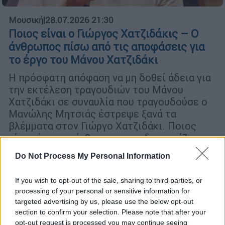
Μουσική
|
28.07.2026 21:30
Ποιος είναι ο Γιώργος Χατζιδάκις – Ο
άνθρωπος πίσω από τις αποφάσεις για
το έργο του Μάνου Χατζιδάκι
Η πρόσφατη απόφαση να μη δοθεί άδεια για
την εκτέλεση τραγουδιών του Μάνου
Χατζιδάκι σε συναυλία που τραγουδούσε ο
Μανώλης Μητσιάς έστρεψε ξανά τα
βλέμματα στον Γιώργο Χατζιδάκι. Ποιος
είναι, όμως, ο άνθρωπος που διαχειρίζεται
την πνευματική κληρονομιά του κορυφαίου
Do Not Process My Personal Information
συνθέτη και γιατί οι αποφάσεις του
προκαλούν συχνά ποικίλες αντιδράσεις;
If you wish to opt-out of the sale, sharing to third parties, or
processing of your personal or sensitive information for
targeted advertising by us, please use the below opt-out
section to confirm your selection. Please note that after your
opt-out request is processed you may continue seeing