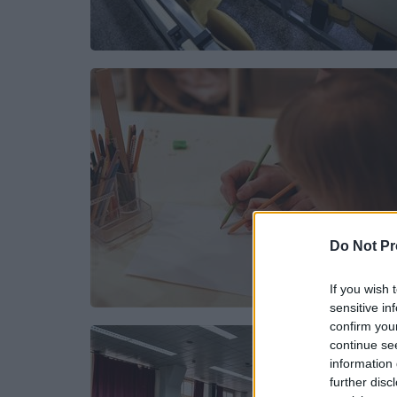
Do Not Pr
If you wish 
sensitive in
confirm you
continue se
information 
further disc