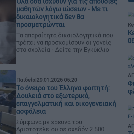
Όλα όσα ισχύουν για τις απουσίες
μαθητών λόγω ιώσεων - Με τι
δικαιολογητικά δεν θα
προσμετρώνται
Κε
Κ
Τα απαραίτητα δικαιολογητικά που
0
πρέπει να προσκομίσουν οι γονείς
στα σχολεία - Δείτε την Εγκύκλιο
ΑΠ
Παιδεία
|
29.01.2026 05:20
Φ
Το όνειρο του Έλληνα φοιτητή:
φ
Δουλειά στο εξωτερικό,
επαγγελματική και οικογενειακή
ασφάλεια
Σύμφωνα με έρευνα του
ΑΠ
Αριστοτέλειου σε σχεδόν 2.500