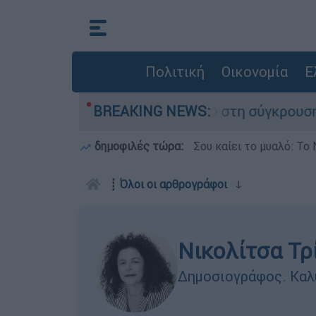
Πολιτική
Οικονομία
Ε
 έχασε τη ζωή του στη σύγκρουση ελικοπτέρων
BREAKING NEWS:
δημοφιλές τώρα:
Σου καίει το μυαλό: Το 
┋
Όλοι οι αρθρογράφοι
ↆ
Νικολίτσα Τρ
Δημοσιογράφος. Καλύ