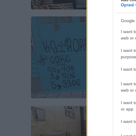
Opted 
Google 
I want t
web or d
I want t
purpose
I want 
I want t
web or d
I want t
or app.
I want t
I want t