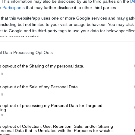
. This information may also be disclosed by us to third parties on the
IA
εδώ και 4 μήνες»: «Κραυγή» από
Participants
that may further disclose it to other third parties.
εκπαιδευτές δημόσιων ΙΕΚ
 that this website/app uses one or more Google services and may gath
Στα όρια τους είναι για ακόμη μία
including but not limited to your visit or usage behaviour. You may click 
φορά οι εκπαιδευτές των δημόσιων
 to Google and its third-party tags to use your data for below specifi
ΣΑΕΚ
ogle consent section.
l Data Processing Opt Outs
Παιδεία
|
25.01.2026 06:12
o opt-out of the Sharing of my personal data.
Κυβερνοασφάλεια: Το νέο
In
στρατηγικό πεδίο σπουδών και
o opt-out of the Sale of my Personal Data.
εργασίας για τη νέα γενιά
In
Ποια επαγγέλματα δημιουργεί το
to opt-out of processing my Personal Data for Targeted
Cybersecurity και από ποια ΑΕΙ μπορώ
ing.
να ξεκινήσω στην σπουδές στην
In
Ελλάδα; Όσα τονίζει στο ethnos.gr η
o opt-out of Collection, Use, Retention, Sale, and/or Sharing
κυρία Βασιλική Κουτρούμπα,
ersonal Data that Is Unrelated with the Purposes for which it
lected.