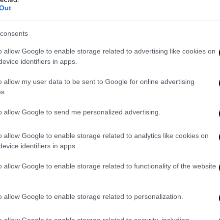
Σύμβουλος Σταδιοδρομίας
Out
Παιδεία
|
24.01.2026 06:20
consents
Θεσσαλονίκη: Γκράφιτι με τιμές
o allow Google to enable storage related to advertising like cookies on
ναρκωτικών σε προαύλιο
evice identifiers in apps.
σχολείου – Στα «κάγκελα» γονείς
και εκπαιδευτικοί
o allow my user data to be sent to Google for online advertising
s.
Τόσο οι γονείς όσο και
εκπαιδευτικοί εκφράζουν την
to allow Google to send me personalized advertising.
ανησυχία τους για το περιστατικό
καθώς φοβούνται για την ασφάλεια
o allow Google to enable storage related to analytics like cookies on
των παιδιών
evice identifiers in apps.
o allow Google to enable storage related to functionality of the website
Παιδεία
|
23.01.2026 05:20
Πλημμύρισε το καλλιτεχνικό
o allow Google to enable storage related to personalization.
Γυμνάσιο Αθηνών: Οργή των
o allow Google to enable storage related to security, including