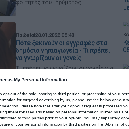
Τ
φοιτητές του ιδρύματος
μ
Κε
Παιδεία
|
28.01.2026 05:40
Κ
Πότε ξεκινούν οι εγγραφές στα
0
δημόσια νηπιαγωγεία - Τι πρέπει
να γνωρίζουν οι γονείς
Τι πρέπει να γνωρίζουν οι γονείς για
τις αιτήσεις, την ηλικία των παιδιών
Με
ocess My Personal Information
και την επαναφοίτηση τους
Μ
0
to opt-out of the sale, sharing to third parties, or processing of your per
formation for targeted advertising by us, please use the below opt-out s
r selection. Please note that after your opt-out request is processed y
eing interest-based ads based on personal information utilized by us or
Παιδεία
|
27.01.2026 05:12
disclosed to third parties prior to your opt-out. You may separately opt-
losure of your personal information by third parties on the IAB’s list of
«Δουλεύουμε χωρίς συμβάσεις