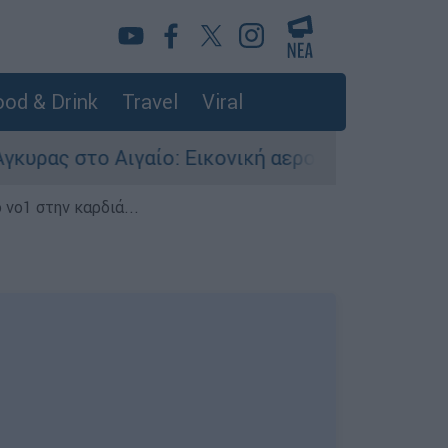
od & Drink
Travel
Viral
ο: Εικονική αερομαχία ανάμεσα σε ελληνικά και
 νο1 στην καρδιά...