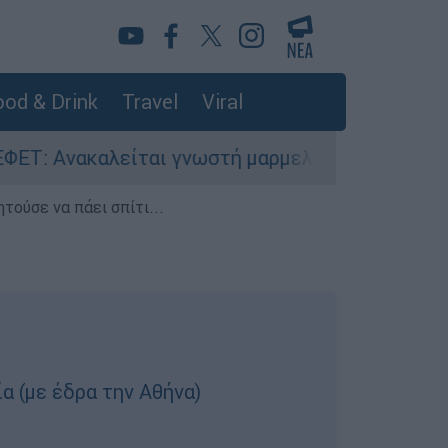
od & Drink
Travel
Viral
καλείται γνωστή μαρμελάδα - Κίνδυνος θραύσης
τούσε να πάει σπίτι...
α (με έδρα την Αθήνα)