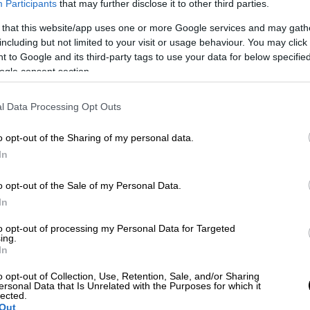
ευκαιρία να σταματήσουν μια
Participants
that may further disclose it to other third parties.
υφέρπουσα γενοκτονία στο Ναγκόρνο
 that this website/app uses one or more Google services and may gath
Καραμπάχ! Δράστε τώρα!
including but not limited to your visit or usage behaviour. You may click 
Με
 to Google and its third-party tags to use your data for below specifi
Για τον λαό μας, οποιαδήποτε
ogle consent section.
Μ
ελπίδα για σταθερότητα και ασφάλεια απα
0
πρώτα απ' όλα επιβίωση, η εγγύηση για τη
l Data Processing Opt Outs
οποία είναι η ελεύθερη και απρόσκοπτη
πρόσβαση στο διάδρομο του Λατσίν
o opt-out of the Sharing of my personal data.
In
ΑΠ
o opt-out of the Sale of my Personal Data.
Κ
In
Ι
Απόψεις
|
28.12.2022 19:59
to opt-out of processing my Personal Data for Targeted
Εθνοκάθαρση ή η τελευταία μάχη
ing.
για την επιβίωση;
In
Πρόκειται για μια ανθρωπιστική
o opt-out of Collection, Use, Retention, Sale, and/or Sharing
ersonal Data that Is Unrelated with the Purposes for which it
καταστροφή που εκτυλίσσεται
ΑΠ
lected.
Out