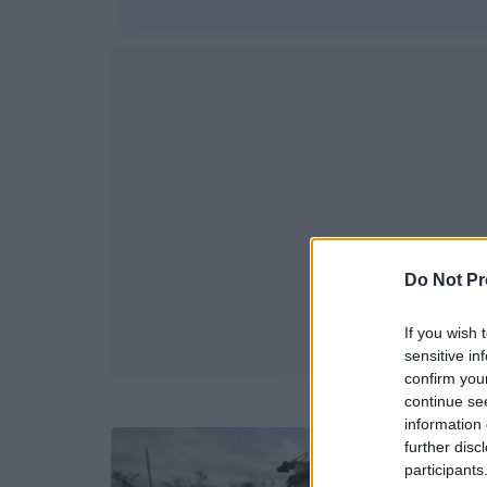
Do Not Pr
If you wish 
sensitive in
confirm you
continue se
information 
further disc
participants