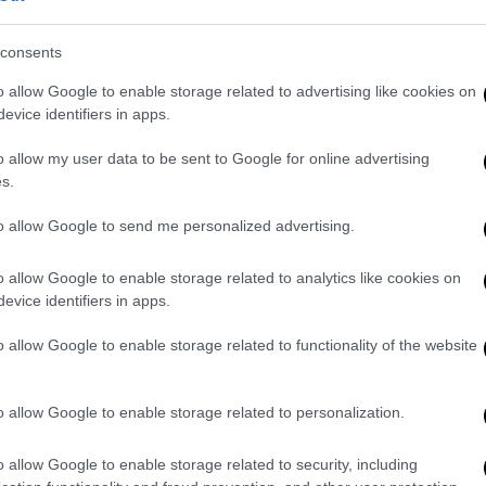
Φ
κ
consents
o allow Google to enable storage related to advertising like cookies on
evice identifiers in apps.
Κε
Κ
o allow my user data to be sent to Google for online advertising
Απόψεις
|
16.09.2022 08:20
s.
0
Η Αρμενία δεν είναι
to allow Google to send me personalized advertising.
καταδικασμένη!
Η Αρμενία δέχεται επίθεση
o allow Google to enable storage related to analytics like cookies on
evice identifiers in apps.
ΑΠ
Ι
o allow Google to enable storage related to functionality of the website
κ
α
o allow Google to enable storage related to personalization.
o allow Google to enable storage related to security, including