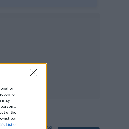
sonal or
ection to
ou may
 personal
out of the
 downstream
B’s List of
POPULAR VIDEOS