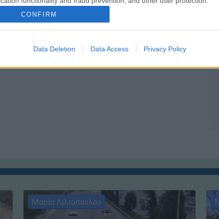
cation functionality and fraud prevention, and other user protection.
CONFIRM
Data Deletion
Data Access
Privacy Policy
Μαρία Λιλιοπούλου
Μ