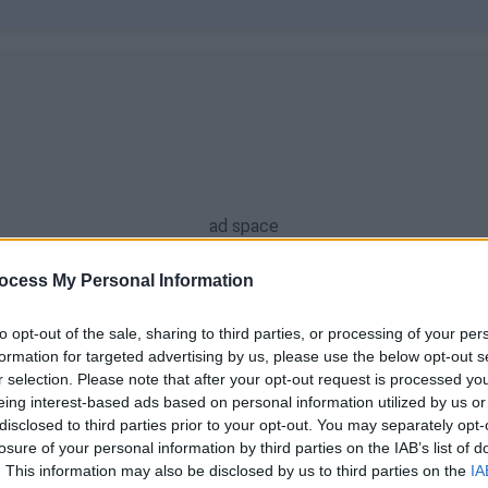
ocess My Personal Information
to opt-out of the sale, sharing to third parties, or processing of your per
formation for targeted advertising by us, please use the below opt-out s
r selection. Please note that after your opt-out request is processed y
eing interest-based ads based on personal information utilized by us or
disclosed to third parties prior to your opt-out. You may separately opt-
Απόψεις
|
25.07.2023 10:12
losure of your personal information by third parties on the IAB’s list of
Οι παγκόσμιοι ηγέτες έχουν την
. This information may also be disclosed by us to third parties on the
IA