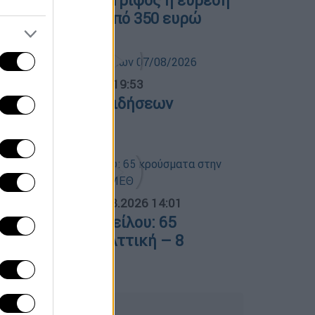
οιτητική στέγη: Γρίφος η εύρεση
ατοικίας κάτω από 350 ευρώ
ντρικό...
|
07.08.2026 19:53
εντρικό δελτίο ειδήσεων
7/08/2026
ΟΣΠΑΣΜΑΤΑ...
|
08.08.2026 14:01
ός του Δυτικού Νείλου: 65
ρούσματα στην Αττική – 8
σθενείς σε ΜΕΘ