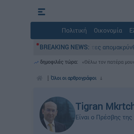
Πολιτική
Οικονομία
Ε
ηση διάσωσης - 254 πολίτες απομακρύνθηκαν δι
BREAKING NEWS:
δημοφιλές τώρα:
«Θέλω τον πατέρα μου»:
┋
Όλοι οι αρθρογράφοι
ↆ
Tigran Mkrtc
Είναι ο Πρέσβης της 