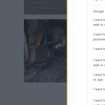
Google 
I want t
web or d
I want t
purpose
I want 
I want t
web or d
I want t
or app.
I want t
I want t