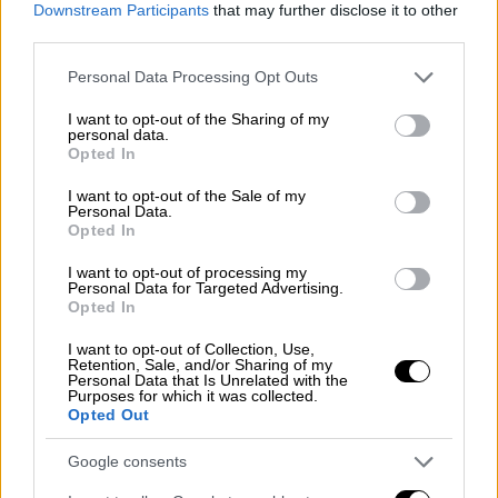
Downstream Participants
that may further disclose it to other
third parties.
Please note that this website/app uses one or more Google
Personal Data Processing Opt Outs
services and may gather and store information including but
not limited to your visit or usage behaviour. You may click to
I want to opt-out of the Sharing of my
personal data.
grant or deny consent to Google and its third-party tags to
Opted In
use your data for below specified purposes in below Google
consent section.
I want to opt-out of the Sale of my
Personal Data.
Opted In
I want to opt-out of processing my
Personal Data for Targeted Advertising.
Opted In
I want to opt-out of Collection, Use,
Retention, Sale, and/or Sharing of my
Personal Data that Is Unrelated with the
Απόψεις
|
02.07.2024 07:21
Purposes for which it was collected.
Opted Out
Συναγερμός
Πόσο λυπηρό να ακυρώνεται η ουσία του
Google consents
Διαφωτισμού, στην χώρα που γεννήθηκε και