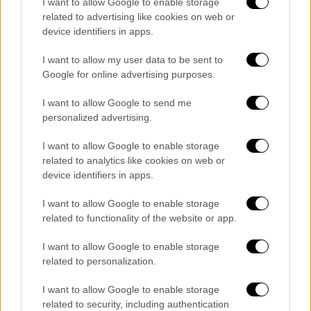
I want to allow Google to enable storage
ήκμασε
related to advertising like cookies on web or
device identifiers in apps.
I want to allow my user data to be sent to
Google for online advertising purposes.
I want to allow Google to send me
personalized advertising.
I want to allow Google to enable storage
related to analytics like cookies on web or
device identifiers in apps.
I want to allow Google to enable storage
related to functionality of the website or app.
I want to allow Google to enable storage
related to personalization.
Απόψεις
|
01.05.2024 04:02
Ζούμε το «1984» του Όργουελ!
I want to allow Google to enable storage
related to security, including authentication
Αν ήταν εν ζωή ο Τζόρτζ Όργουελ, ο