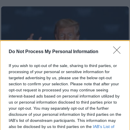
Do Not Process My Personal Information
If you wish to opt-out of the sale, sharing to third parties, or
processing of your personal or sensitive information for
targeted advertising by us, please use the below opt-out
section to confirm your selection. Please note that after your
opt-out request is processed you may continue seeing
interest-based ads based on personal information utilized by
Απόψεις
|
03.11.2024 07:16
us or personal information disclosed to third parties prior to
Ψυχαγωγία και τρόμος δια χειρός Τραμπ
your opt-out. You may separately opt-out of the further
disclosure of your personal information by third parties on the
Λόγια του Χίτλερ; Του Μουσολίνι; Του
IAB’s list of downstream participants. This information may
Πινοσέτ;
also be disclosed by us to third parties on the
IAB’s List of