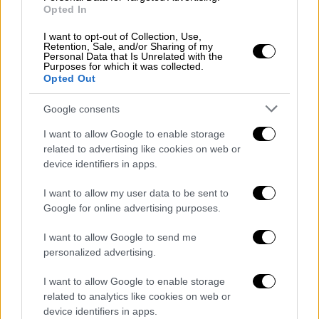
Opted In
Κόσμος
|
15.02.2024 23:16
Έβαλε το πιάνο στο ποδήλατο, γυρνάει
I want to opt-out of Collection, Use,
Retention, Sale, and/or Sharing of my
τους δρόμους και παίζει
Personal Data that Is Unrelated with the
Purposes for which it was collected.
O Ματ δήλωσε ότι στόχος του είναι να
Opted Out
εμφυσήσει την τέχνη στα παιδιά και τους
νέους
Google consents
I want to allow Google to enable storage
related to advertising like cookies on web or
device identifiers in apps.
I want to allow my user data to be sent to
Google for online advertising purposes.
I want to allow Google to send me
personalized advertising.
I want to allow Google to enable storage
related to analytics like cookies on web or
device identifiers in apps.