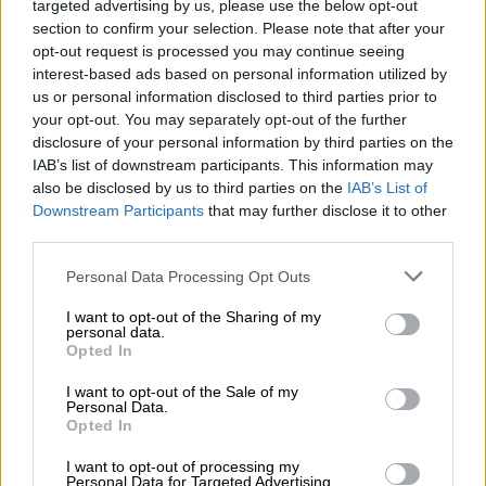
targeted advertising by us, please use the below opt-out
Πόσο κοστίζει η ανοικοδόμηση της
section to confirm your selection. Please note that after your
Ουκρανίας
opt-out request is processed you may continue seeing
interest-based ads based on personal information utilized by
Πολλά δισεκατομμύρια χρειάζονται για να
us or personal information disclosed to third parties prior to
αποκατασταθούν οι αναρίθμητες ζημιές
your opt-out. You may separately opt-out of the further
disclosure of your personal information by third parties on the
IAB’s list of downstream participants. This information may
also be disclosed by us to third parties on the
IAB’s List of
Downstream Participants
that may further disclose it to other
third parties.
Please note that this website/app uses one or more Google
Personal Data Processing Opt Outs
services and may gather and store information including but
not limited to your visit or usage behaviour. You may click to
I want to opt-out of the Sharing of my
personal data.
grant or deny consent to Google and its third-party tags to
Opted In
use your data for below specified purposes in below Google
consent section.
I want to opt-out of the Sale of my
Personal Data.
Opted In
I want to opt-out of processing my
Personal Data for Targeted Advertising.