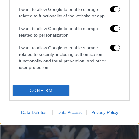
I want to allow Google to enable storage
related to functionality of the website or app.
Ελλάδα
|
15.02.2024 23:05
I want to allow Google to enable storage
Επεισόδια στο ΑΠΘ: Φωτοβολίδες και
related to personalization.
κρότου λάμψης μετά την πορεία στη
Θεσσαλονίκη
I want to allow Google to enable storage
related to security, including authentication
Νέα ένταση σημειώθηκε το βράδυ της
functionality and fraud prevention, and other
Πέμπτης στον χώρο του ΑΠΘ
user protection.
CONFIRM
Data Deletion
Data Access
Privacy Policy