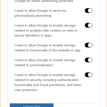
Google for online advertising purposes.
Ώρα Ελλάδος...
|
10.08.2026 12:18
I want to allow Google to send me
Ώρα Ελλάδος 10/08/2026
personalized advertising.
I want to allow Google to enable storage
related to analytics like cookies on web or
device identifiers in apps.
Ώρα Ελλάδος...
|
10.08.2026 08:39
I want to allow Google to enable storage
Ηλεία: Φωτιά τώρα στο χωριό Μουζάκι
related to functionality of the website or app.
– Κοντά στην είσοδο του χωριού οι
φλόγες
I want to allow Google to enable storage
related to personalization.
I want to allow Google to enable storage
related to security, including authentication
Κεντρικό...
|
09.08.2026 20:50
functionality and fraud prevention, and other
Κεντρικό δελτίο ειδήσεων 09/08/2026
user protection.