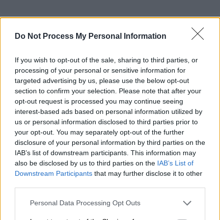
Do Not Process My Personal Information
If you wish to opt-out of the sale, sharing to third parties, or
processing of your personal or sensitive information for
targeted advertising by us, please use the below opt-out
section to confirm your selection. Please note that after your
opt-out request is processed you may continue seeing
interest-based ads based on personal information utilized by
us or personal information disclosed to third parties prior to
your opt-out. You may separately opt-out of the further
disclosure of your personal information by third parties on the
IAB’s list of downstream participants. This information may
also be disclosed by us to third parties on the
IAB’s List of
Downstream Participants
that may further disclose it to other
third parties.
Απόψεις
|
30.09.2023 14:28
Please note that this website/app uses one or more Google
Personal Data Processing Opt Outs
Στο ίδιο έργο θεατές ή της ζωής
services and may gather and store information including but