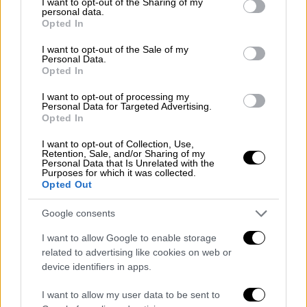
πρωταγωνιστές;
not limited to your visit or usage behaviour. You may click to
I want to opt-out of the Sharing of my
personal data.
grant or deny consent to Google and its third-party tags to
Opted In
Μετά από κάθε τραγωδία, την ώρα που ο
use your data for below specified purposes in below Google
λαός θρηνεί και προσπαθεί να μαζέψει τα
consent section.
I want to opt-out of the Sale of my
κομμάτια του όσο βρίσκει αποκούμπι στη
Personal Data.
Opted In
λαϊκή αλληλεγγύη και δράση, εντείνεται η
προσπάθεια του κρατικού μηχανισμού να μας
I want to opt-out of processing my
πείσει για τα αδικαιολόγητα
Personal Data for Targeted Advertising.
Opted In
I want to opt-out of Collection, Use,
Retention, Sale, and/or Sharing of my
Personal Data that Is Unrelated with the
Purposes for which it was collected.
POPULAR VIDEOS
Opted Out
Google consents
Μεσημεριανό...
|
10.08.2026 14:06
I want to allow Google to enable storage
Μεσημεριανό δελτίο ειδήσεων
related to advertising like cookies on web or
10/08/2026
device identifiers in apps.
I want to allow my user data to be sent to