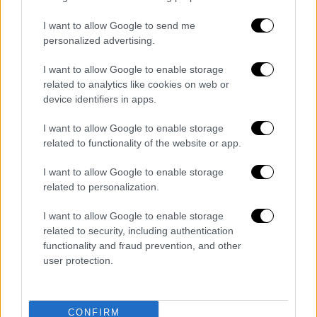
I want to allow Google to send me
Κεντρικό...
|
05.08.2026 19:49
personalized advertising.
Κεντρικό δελτίο ειδήσεων 05/08/2026
I want to allow Google to enable storage
related to analytics like cookies on web or
device identifiers in apps.
I want to allow Google to enable storage
Ώρα Ελλάδος...
|
06.08.2026 08:20
related to functionality of the website or app.
Όλες οι τελευταίες εξελίξεις στις
ελληνοτουρκικές σχέσεις
I want to allow Google to enable storage
related to personalization.
I want to allow Google to enable storage
related to security, including authentication
Ώρα Ελλάδος...
|
06.08.2026 10:06
functionality and fraud prevention, and other
Ώρα Ελλάδος 06/08/2026
user protection.
CONFIRM