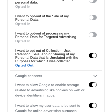
personal data.
grant or deny consent to Google and its third-party tags to
Opted In
use your data for below specified purposes in below Google
Απόψεις
|
15.03.2022 09:57
consent section.
I want to opt-out of the Sale of my
Personal Data.
Ένας άδικος πόλεμος και οι συνέπειές
Opted In
του
I want to opt-out of processing my
Πρόκειται για ένα γεγονός κοσμοϊστορικής
Personal Data for Targeted Advertising.
Opted In
σημασίας με προεκτάσεις και αντίκτυπο θα
νιώθουμε για δεκαετίες στο μέλλον
I want to opt-out of Collection, Use,
Retention, Sale, and/or Sharing of my
Personal Data that Is Unrelated with the
Purposes for which it was collected.
Opted Out
POPULAR VIDEOS
Google consents
I want to allow Google to enable storage
related to advertising like cookies on web or
Κεντρικό...
|
06.08.2026 20:05
device identifiers in apps.
Κεντρικό δελτίο ειδήσεων 06/08/2026
I want to allow my user data to be sent to
Google for online advertising purposes.