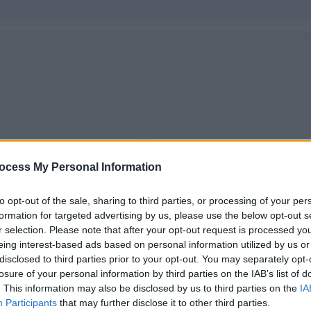
ocess My Personal Information
to opt-out of the sale, sharing to third parties, or processing of your per
formation for targeted advertising by us, please use the below opt-out s
r selection. Please note that after your opt-out request is processed y
eing interest-based ads based on personal information utilized by us or
disclosed to third parties prior to your opt-out. You may separately opt-
losure of your personal information by third parties on the IAB’s list of
Απόψεις
|
27.05.2022 15:12
. This information may also be disclosed by us to third parties on the
IA
Καύσιμα από νερό και
Participants
that may further disclose it to other third parties.