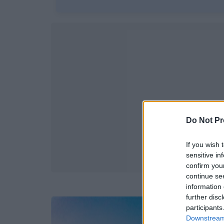
Do Not Pr
If you wish 
sensitive in
confirm you
continue se
information 
further disc
participants
Downstream 