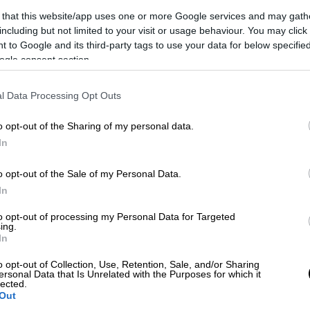
ανακυκλωμένο άνθρακα, ένα
 that this website/app uses one or more Google services and may gath
Grand Prix και ο οραματικός
including but not limited to your visit or usage behaviour. You may click 
Δήμαρχος…
 to Google and its third-party tags to use your data for below specifi
Κε
ogle consent section.
Αν ρωτούσαμε σήμερα έναν μέσο
Κ
ενημερωμένο πολίτη «ποιες είναι οι
0
l Data Processing Opt Outs
πράσινες τεχνολογίες για τις οδικές
μεταφορές στα επόμενα χρόνια », η
o opt-out of the Sharing of my personal data.
αυθόρμητη απάντηση που θα
In
λαμβάναμε θα περιοριζόταν στα
Με
ηλεκτρικά αυτοκίνητα.
o opt-out of the Sale of my Personal Data.
Μ
In
0
to opt-out of processing my Personal Data for Targeted
ing.
In
o opt-out of Collection, Use, Retention, Sale, and/or Sharing
Ώρ
ersonal Data that Is Unrelated with the Purposes for which it
lected.
Ό
Out