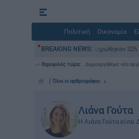
Πολιτική
Οικονομία
Ε
ρίθηκαν «κόκκινα» - Ολοκληρώθηκαν 325 αυτοψίε
BREAKING NEWS:
δημοφιλές τώρα:
Δημιουργήθηκε νέα αργ
┋
Όλοι οι αρθρογράφοι
ↆ
Λιάνα Γούτα
Η Λιάνα Γούτα είναι