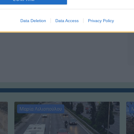
Data Deletion
Data Access
Privacy Policy
Μαρία Λιλιοπούλου
Μ