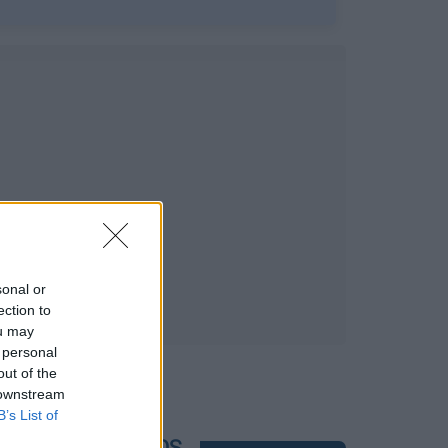
sonal or
ection to
ou may
 personal
out of the
 downstream
B’s List of
POPULAR VIDEOS