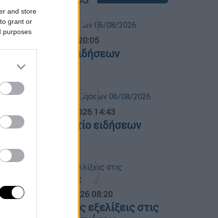
er and store
to grant or
ed purposes
ντρικό...
|
06.08.2026 20:05
εντρικό δελτίο ειδήσεων
6/08/2026
σημεριανό...
|
06.08.2026 14:43
εσημεριανό δελτίο ειδήσεων
6/08/2026
α Ελλάδος...
|
06.08.2026 08:20
λες οι τελευταίες εξελίξεις στις