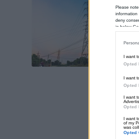
Please note
information 
deny consent
in below Go
Persona
I want t
Opted 
I want t
Opted 
I want 
Advertis
Opted 
I want t
of my P
was col
Opted 