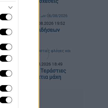
λληνοτουρκικές σχέσεις
ΛΗΤΙΚΟ ΔΕΛΤΙΟ
|
06.08.2026 19:52
θλητικό δελτίο ειδήσεων
6/08/2026
ΟΣΠΑΣΜΑΤΑ...
|
06.08.2026 18:49
ωτιά στη Σκύρο: Τεράστιες
λόγες και ολονύχτια μάχη