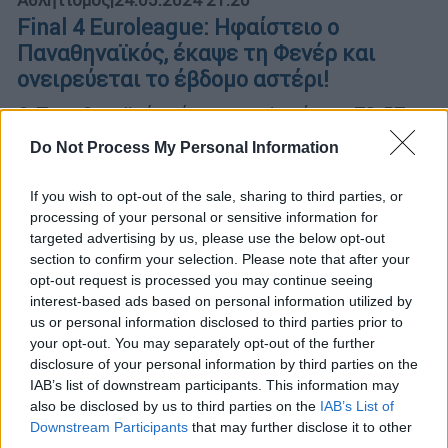
Final 4 Euroleague: Ηφαίστειο ο
Παναθηναϊκός, έκαψε τη Φενέρ και
ονειρεύεται το έβδομο αστέρι!
Ο Παναθηναϊκός νίκησε τη Φενέρ με 73-57
και θα διεκδικήσει το έβδομο ευρωπαϊκό
Do Not Process My Personal Information
If you wish to opt-out of the sale, sharing to third parties, or
processing of your personal or sensitive information for
targeted advertising by us, please use the below opt-out
section to confirm your selection. Please note that after your
opt-out request is processed you may continue seeing
interest-based ads based on personal information utilized by
us or personal information disclosed to third parties prior to
your opt-out. You may separately opt-out of the further
disclosure of your personal information by third parties on the
IAB’s list of downstream participants. This information may
also be disclosed by us to third parties on the
IAB’s List of
Downstream Participants
that may further disclose it to other
third parties.