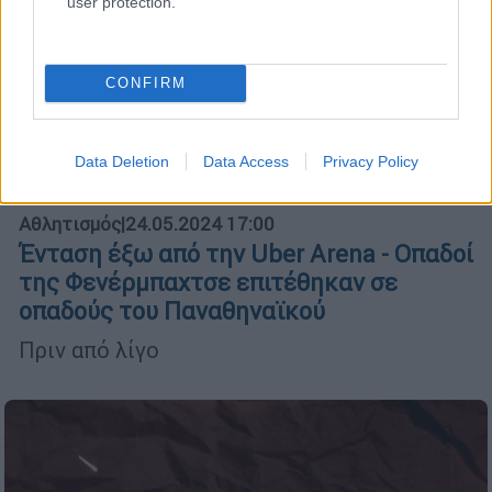
user protection.
CONFIRM
Data Deletion
Data Access
Privacy Policy
Αθλητισμός
|
24.05.2024 17:00
Ένταση έξω από την Uber Arena - Οπαδοί
της Φενέρμπαχτσε επιτέθηκαν σε
οπαδούς του Παναθηναϊκού
Πριν από λίγο