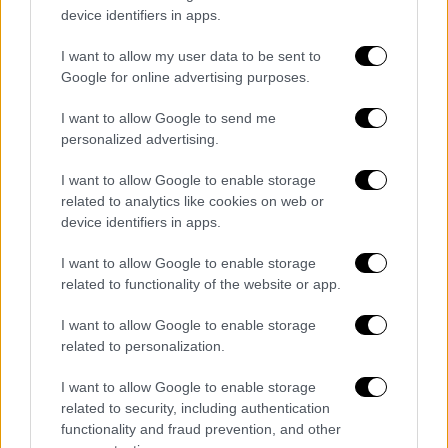
device identifiers in apps.
I want to allow my user data to be sent to
Google for online advertising purposes.
Αθλητισμός
|
24.05.2024 17:45
I want to allow Google to send me
personalized advertising.
Final 4: Τραυματίες οπαδοί του
Παναθηναϊκού, χτυπήθηκε φίλος του
I want to allow Google to enable storage
Ολυμπιακού, ποδοπατήθηκε γυναίκα
related to analytics like cookies on web or
σεκιούριτι!
device identifiers in apps.
Με τους χειρότερους οιωνούς αρχίζει το
I want to allow Google to enable storage
Final 4 στο Βερολίνο
related to functionality of the website or app.
I want to allow Google to enable storage
related to personalization.
I want to allow Google to enable storage
related to security, including authentication
functionality and fraud prevention, and other