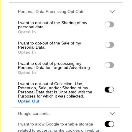
Please note that this website/app uses one or more Google
Personal Data Processing Opt Outs
services and may gather and store information including but
Live Blog
|
24.05.2024 18:50
not limited to your visit or usage behaviour. You may click to
I want to opt-out of the Sharing of my
Live Final 4: Λεπτό προς λεπτό o
personal data.
grant or deny consent to Google and its third-party tags to
κρίσιμος ημιτελικός του Ολυμπιακού με
Opted In
use your data for below specified purposes in below Google
τη Ρεάλ Μαδρίτης
consent section.
I want to opt-out of the Sale of my
Personal Data.
Οι μάχες των ελληνικών ομάδων στο Final 4
Opted In
του Βερολίνου
I want to opt-out of processing my
Personal Data for Targeted Advertising.
Opted In
I want to opt-out of Collection, Use,
Retention, Sale, and/or Sharing of my
Personal Data that Is Unrelated with the
Purposes for which it was collected.
Opted Out
Google consents
I want to allow Google to enable storage
related to advertising like cookies on web or