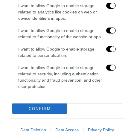
I want to allow Google to enable storage
αντιμετώπισης. Ο επιτιθέμενος εξαπολύει
related to analytics like cookies on web or
επιθέσεις με χαμηλό κόστος, ενώ ο
device identifiers in apps.
αμυνόμενος καταβάλλει τεράστια ποσά για
να αμυνθεί.
I want to allow Google to enable storage
related to functionality of the website or app.
Ο κ. Καμπάς έβαλε στο τραπέζι το
I want to allow Google to enable storage
παράδειγμα των επιχειρήσεων Ελλάδας και
related to personalization.
Τουρκίας
λέγοντας ότι η
Άγκυρα
που έχει
κάνει σημαντικά βήματα στην κατασκευή των
I want to allow Google to enable storage
UAV «σηκώνει» μη επανδρωμένα αεροσκάφη
related to security, including authentication
functionality and fraud prevention, and other
στο Αιγαίο τα οποία η Αθήνα απωθεί
user protection.
πετώντας
F-16
. «Ένα ελληνικό F-16 έχει ώρα
πτήσης
16.000 ευρώ
και είναι ένα σύστημα
που
κοστίζει περίπου 80 εκατ. ευρώ
και
CONFIRM
αντιμετωπίζει της τάξεως των
20.000 ευρώ
και με ώρα πτήσης
500 έως 1.000 ευρώ
».
Data Deletion
Data Access
Privacy Policy
Γιατί το Ιράν εξαπέλυσε τόσο μεγάλο