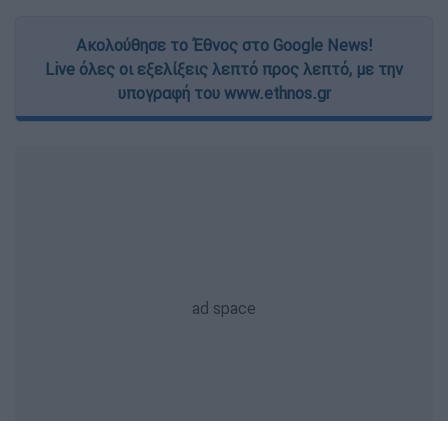
Ακολούθησε το Έθνος στο Google News!
Live όλες οι εξελίξεις λεπτό προς λεπτό, με την
υπογραφή του www.ethnos.gr