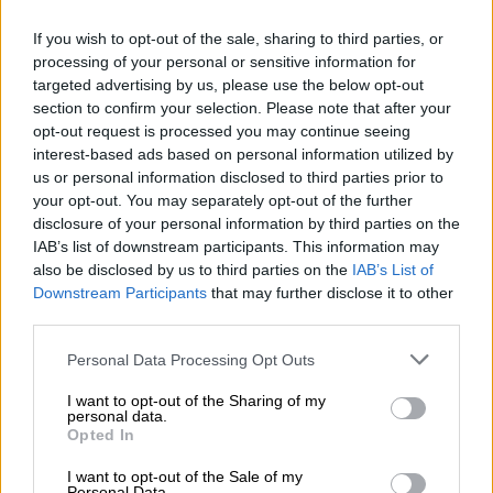
χρησιμοποιούνται ευρέως για
υβριδικό
If you wish to opt-out of the sale, sharing to third parties, or
πόλεμο
. Ο κ. Καμπάς σημείωσε
processing of your personal or sensitive information for
χαρακτηριστικά ότι «μπορεί ένα απλό drone
targeted advertising by us, please use the below opt-out
της τάξεως των
10.000
με
20.000
ευρώ να
section to confirm your selection. Please note that after your
κάνει ζημιά σε έναν αγωγό πετρελαίου ή σε
opt-out request is processed you may continue seeing
interest-based ads based on personal information utilized by
βάσεις πυραύλων και ραντάρ που να κοστίζει
us or personal information disclosed to third parties prior to
εκατοντάδες εκατομμύρια ευρώ
».
your opt-out. You may separately opt-out of the further
disclosure of your personal information by third parties on the
Ο τρίτος λόγος για τον οποίο βλέπουμε τα
IAB’s list of downstream participants. This information may
UAV να
χρησιμοποιούνται περισσότερο τον
also be disclosed by us to third parties on the
IAB’s List of
τελευταίο καιρό
, είναι ότι δεν έχουν βρεθεί
Downstream Participants
that may further disclose it to other
third parties.
ακόμα από καμία χώρα σοβαρά αντίμετρα για
να τα αντιμετωπίσουν. Ο
επίτιμος Αρχηγός
Please note that this website/app uses one or more Google
Personal Data Processing Opt Outs
του ΓΕΣ
εξήγησε ότι «η άμυνα που υπάρχει
services and may gather and store information including but
not limited to your visit or usage behaviour. You may click to
I want to opt-out of the Sharing of my
για τα drone είναι με τα συμβατικά μέσα»,
personal data.
grant or deny consent to Google and its third-party tags to
δηλαδή γίνονται επιχειρήσεις για την
Opted In
use your data for below specified purposes in below Google
κατάρριψή τους με αεροπλάνα και
consent section.
I want to opt-out of the Sale of my
Personal Data.