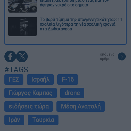
έπαθε ηλεκτροπληξία ο ένας και τον
άφησαν νεκρό στο σημείο
Το βαρύ τίμημα της υπογεννητικότητας: 11
σχολεία λιγότερα τη νέα σχολική χρονιά
στα Δωδεκάνησα
επόμενο
άρθρο
#TAGS
ΓΕΣ
Ισραήλ
F-16
Γιώργος Καμπάς
drone
ειδήσεις τώρα
Μέση Ανατολή
Ιράν
Τουρκία