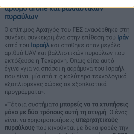
αριθμό drone και βαλλιστικών
πυραύλων
Ο επίτιμος Αρχηγός του ΓΕΣ αναφέρθηκε στη
συνέχει συγκεκριμένα στην επίθεση του
Ιράν
κατά του
Ισραήλ
και στάθηκε στον μεγάλο
αριθμό UAV και βαλλιστικών πυραύλων που
εκτόξευσε η Τεχεράνη. Όπως είπε αυτό
έγινε «για να σπάσει η αεράμυνα του Ισραήλ
που είναι μία από τις καλύτερα τεχνολογικά
εξοπλισμένες χώρες σε εξοπλιστικά
προγράμματα».
«Τέτοια συστήματα
μπορείς να τα χτυπήσεις
μόνο με δύο τρόπους αυτή τη στιγμή
. Ο ένας
είναι να χρησιμοποιήσεις
υπερηχητικούς
πυραύλους
που κινούνται με δέκα φορές την