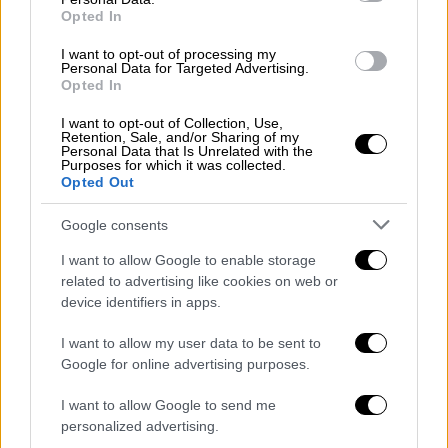
πυραύλους που κοστίζουν εκατομμύρια
Opted In
ευρώ και δολάρια.
I want to opt-out of processing my
Personal Data for Targeted Advertising.
Opted In
I want to opt-out of Collection, Use,
Retention, Sale, and/or Sharing of my
Personal Data that Is Unrelated with the
Purposes for which it was collected.
Opted Out
video
Google consents
I want to allow Google to enable storage
related to advertising like cookies on web or
device identifiers in apps.
Το παράδειγμα της Ελλάδας και της
I want to allow my user data to be sent to
Τουρκίας
Google for online advertising purposes.
Ουσιαστικά η χώρα που επιτίθεται με drone
I want to allow Google to send me
δημιουργεί οικονομική ασφυξία στον
personalized advertising.
αντίπαλό του λόγω του κόστους