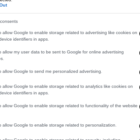
ναι πολύ δύσκολο να διαμορφωθεί μία
Out
ει τη Βουλή έχοντας την απόλυτη
Είναι πολύ δύσκολο το άθροισμα των εδρών
consents
ο κόμμα του Μακρόν να είναι τέτοιο ώστε
o allow Google to enable storage related to advertising like cookies on
ιά», είπε ο ίδιος.
evice identifiers in apps.
οεδρία
o allow my user data to be sent to Google for online advertising
s.
μένα είναι διαφορετικά. Ο καθηγητής
to allow Google to send me personalized advertising.
για τις προεδρικές εκλογές και τόνισε ότι
α εκτιμηθεί από τώρα
, καθώς εξαρτάται από
o allow Google to enable storage related to analytics like cookies on
evice identifiers in apps.
o allow Google to enable storage related to functionality of the website
o allow Google to enable storage related to personalization.
o allow Google to enable storage related to security, including