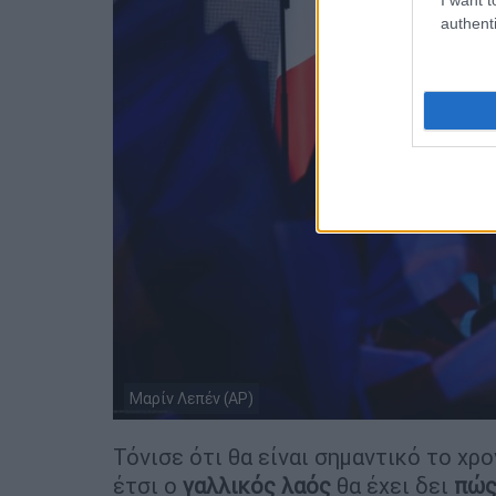
authenti
Μαρίν Λεπέν (AP)
Τόνισε ότι θα είναι σημαντικό το χρ
έτσι ο
γαλλικός λαός
θα έχει δει
πώς