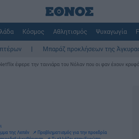
λάδα
Κόσμος
Αθλητισμός
Ψυχαγωγία
F
Μπαράζ προκλήσεων της Άγκυρας στο Αιγαίο: Ει
Netflix έφερε την ταινιάρα του Νόλαν που οι φαν έχουν κρυφό
ι
όμμα της Λεπέν
📌 Προβληματισμός για την προεδρία