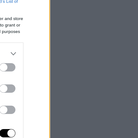
B’s List of
er and store
to grant or
ed purposes