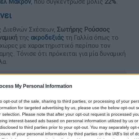
έλ Μακρόν
, που συγκέντρωσε μόλις
22%
.
νει
ής Διεθνών Σχέσεων,
Σωτήρης Ρούσσος
ναμική
της
ακροδεξιάς
τη Γαλλία όπως το
 χώρες με χαρακτηριστικό περίπου τον
μης. Τόνισε ότι πρόκειται για μία δυναμική
λα.
ocess My Personal Information
φιοι βουλευτές αποσύρθηκαν για να
to opt-out of the sale, sharing to third parties, or processing of your per
formation for targeted advertising by us, please use the below opt-out s
της Λεπέν
r selection. Please note that after your opt-out request is processed y
eing interest-based ads based on personal information utilized by us or
disclosed to third parties prior to your opt-out. You may separately opt-
losure of your personal information by third parties on the IAB’s list of
ει τον δεύτερο γύρο των εκλογών στη