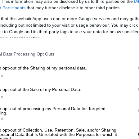
. This information may also be disclosed by us to third parties on the
IA
Participants
that may further disclose it to other third parties.
 that this website/app uses one or more Google services and may gath
including but not limited to your visit or usage behaviour. You may click 
 to Google and its third-party tags to use your data for below specifi
ά της
Μαρίν Λεπέν
έχει ξεκινήσει να
χτίζει
ogle consent section.
ηλότερων εισοδηματικών στρωμάτων,
στην κατηγορία των
μισθωτών
και των
l Data Processing Opt Outs
φωνα με τον κ. Ρούσσο δείχνει την
υ.
o opt-out of the Sharing of my personal data.
In
ει την πλειοψηφία το κόμμα της
o opt-out of the Sale of my Personal Data.
In
 πετύχουν οι πολιτικές δυνάμεις είναι
να
to opt-out of processing my Personal Data for Targeted
 την απόλυτη πλειοψηφία στη Βουλή
και
ing.
In
ώσει εντολή σχηματισμού κυβέρνησης σε
ι από την πλευρά του
Εθνικού Μετώπου
.
o opt-out of Collection, Use, Retention, Sale, and/or Sharing
ersonal Data that Is Unrelated with the Purposes for which it
lected.