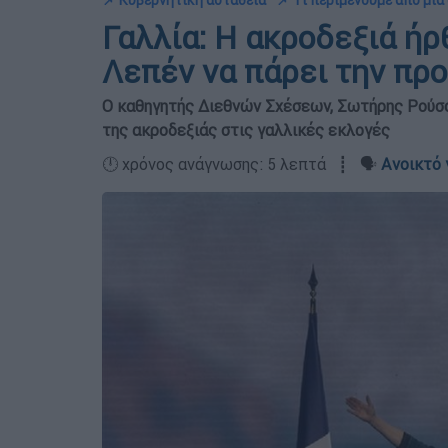
📌 Κυβερνητική αστάθεια
📌 Τι περιμένουμε από μί
Γαλλία: Η ακροδεξιά ήρθ
Λεπέν να πάρει την προ
Ο καθηγητής Διεθνών Σχέσεων, Σωτήρης Ρούσσο
της ακροδεξιάς στις γαλλικές εκλογές
🕛 χρόνος ανάγνωσης: 5 λεπτά ┋ 🗣️
Ανοικτό 