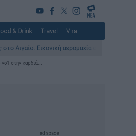
ood & Drink
Travel
Viral
κονική αερομαχία ανάμεσα σε ελληνικά και τουρ
 νο1 στην καρδιά...