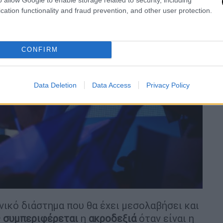
cation functionality and fraud prevention, and other user protection.
CONFIRM
Data Deletion
Data Access
Privacy Policy
ονικό διάστημα που θα έχει μεσολαβήσει και
 συμπεριφέρεται
η
ακροδεξιά
όταν είναι η