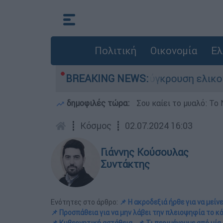
Πολιτική
Οικονομία
Ελ
ε τη ζωή του στη σύγκρουση ελικοπτέρων
BREAKING NEWS:
δημοφιλές τώρα:
Σου καίει το μυαλό: Το 
┋
Κόσμος
┋
02.07.2024 16:03
Γιάννης Κούσουλας
Συντάκτης
Ενότητες στο άρθρο:
📌 Η ακροδεξιά ήρθε για να μείνε
📌 Προσπάθεια για να μην λάβει την πλειοψηφία το κ