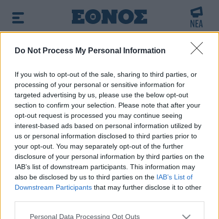
BREAKING NEWS:
Do Not Process My Personal Information
α την εκτέλεση Ζαμπούνη
Ζάκυνθος: Τι απα
If you wish to opt-out of the sale, sharing to third parties, or
processing of your personal or sensitive information for
δημοφιλές τώρα:
Σου καίει το μυαλό: Το Netflix έφερε
targeted advertising by us, please use the below opt-out
την ταινιάρα του Νόλαν που οι φαν έχουν κρυφό νο1 στην
section to confirm your selection. Please note that after your
καρδιά...
opt-out request is processed you may continue seeing
interest-based ads based on personal information utilized by
Δήλωση συμμόρφωσης με τη
us or personal information disclosed to third parties prior to
your opt-out. You may separately opt-out of the further
σύσταση (ΕΕ) 2018/334
disclosure of your personal information by third parties on the
IAB’s list of downstream participants. This information may
also be disclosed by us to third parties on the
IAB’s List of
Η ΡΑΔΙΟΤΗΛΕΟΠΤΙΚΗ Α.Ε. δηλώνει ότι η ίδια και ο παρών
Downstream Participants
that may further disclose it to other
ιστότοπος συμμορφώνονται με τη Σύσταση (ΕΕ) 2018/334
third parties.
της Επιτροπής της 1ης Μαρτίου 2018 σχετικά με τα μέτρα
Please note that this website/app uses one or more Google
Personal Data Processing Opt Outs
για την αποτελεσματική αντιμετώπιση του παράνομου