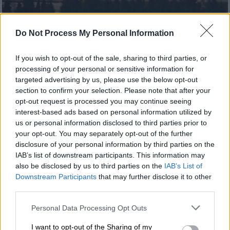
Κόσμος
|
03.10.2024 23:18
Do Not Process My Personal Information
Ισραήλ: Έχουμε «πληθώρα επιλογών» σε
ό,τι αφορά το Ιράν
If you wish to opt-out of the sale, sharing to third parties, or
processing of your personal or sensitive information for
Όσα είπε ο ισραηλινός πρεσβευτής στα
targeted advertising by us, please use the below opt-out
Ηνωμένα Έθνη
section to confirm your selection. Please note that after your
opt-out request is processed you may continue seeing
interest-based ads based on personal information utilized by
us or personal information disclosed to third parties prior to
your opt-out. You may separately opt-out of the further
disclosure of your personal information by third parties on the
IAB’s list of downstream participants. This information may
also be disclosed by us to third parties on the
IAB’s List of
Downstream Participants
that may further disclose it to other
third parties.
Please note that this website/app uses one or more Google
Personal Data Processing Opt Outs
services and may gather and store information including but
not limited to your visit or usage behaviour. You may click to
I want to opt-out of the Sharing of my