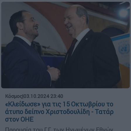
Κόσμος
|
03.10.2024 23:40
«Κλείδωσε» για τις 15 Οκτωβρίου το
άτυπο δείπνο Χριστοδουλίδη - Τατάρ
στον ΟΗΕ
Παρουσία του Γ.Γ. των Ηνωμένων Εθνών,