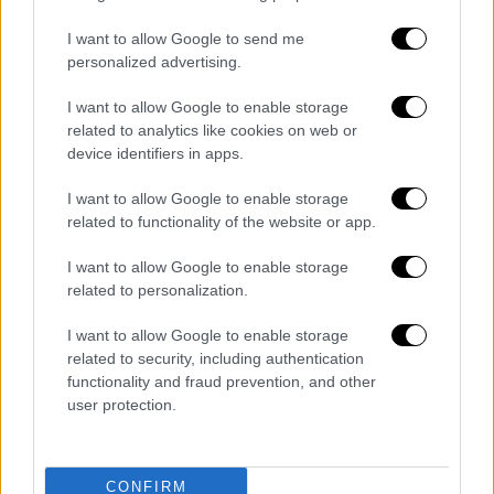
I want to allow Google to send me
personalized advertising.
I want to allow Google to enable storage
related to analytics like cookies on web or
device identifiers in apps.
Οικονομία
|
03.10.2024 23:03
I want to allow Google to enable storage
Μέτρα στήριξης για τον Έβρο: Έως
related to functionality of the website or app.
10.000 ευρώ για 1.000 ωφελούμενους
I want to allow Google to enable storage
που θα εγκατασταθούν σε τρεις
related to personalization.
ακριτικούς δήμους
I want to allow Google to enable storage
Στόχος είναι η τόνωση της απασχόλησης και
related to security, including authentication
της επιχειρηματικότητας, πρωτίστως στο
functionality and fraud prevention, and other
βόρειο και κεντρικό τμήμα του Έβρου
user protection.
CONFIRM