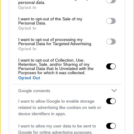
personal data.
grant or deny consent to Google and its third-party tags to
Opted In
use your data for below specified purposes in below Google
consent section.
I want to opt-out of the Sale of my
Personal Data.
Ελλάδα
|
03.10.2024 23:15
Opted In
Κρασί: Στα ίδια επίπεδα με το 2023 η
I want to opt-out of processing my
πρώτη εκτίμηση του φετινού όγκου
Personal Data for Targeted Advertising.
Opted In
οινοπαραγωγής
Ελαφρώς αυξημένη κατά 0,15%
I want to opt-out of Collection, Use,
Retention, Sale, and/or Sharing of my
παρουσιάζεται φέτος η παραγωγή κρασιού
Personal Data that Is Unrelated with the
Purposes for which it was collected.
στη χώρα μας
Opted Out
Google consents
I want to allow Google to enable storage
related to advertising like cookies on web or
device identifiers in apps.
I want to allow my user data to be sent to
Google for online advertising purposes.