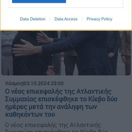
Data Deletion
Data Access
Privacy Policy
Κόσμος
|
03.10.2024 23:00
Ο νέος επικεφαλής της Ατλαντικής
Συμμαχίας επισκέφθηκε το Κίεβο δύο
ημέρες μετά την ανάληψη των
καθηκόντων του
Ο νέος επικεφαλής της Ατλαντικής
Συμμαχίας επισκέφθηκε το Κίεβο δύο