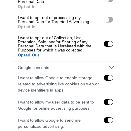
Ο αθλητικογράφος Γιώργος Μαντζιούκης με
Personal Data.
Opted In
τα 630 κασκόλ αποκαλύπτει στο ethnos.gr
τις ιστορίες που τα συνοδεύουν, μιλάει για
I want to opt-out of processing my
Personal Data for Targeted Advertising.
το φαβορί του Μουντιάλ και το μεγάλο
Opted In
στόχο του αθλητικού μουσείου.
I want to opt-out of Collection, Use,
Retention, Sale, and/or Sharing of my
Personal Data that Is Unrelated with the
Purposes for which it was collected.
Opted Out
Google consents
I want to allow Google to enable storage
related to advertising like cookies on web or
device identifiers in apps.
I want to allow my user data to be sent to
Google for online advertising purposes.
I want to allow Google to send me
personalized advertising.