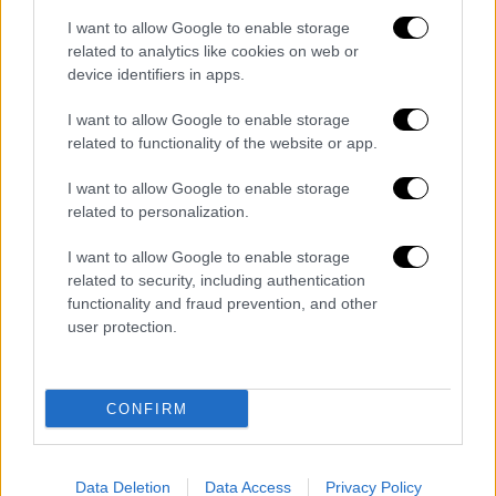
Ελλάδα
|
31.05.2026 17:59
I want to allow Google to enable storage
related to analytics like cookies on web or
Τους έπιασαν στα πράσα να πετάνε
device identifiers in apps.
μπάζα στο δάσος: «Πήρα το στειλιάρι,
κάθε μέρα παίζουμε τις ζωές μας»
I want to allow Google to enable storage
related to functionality of the website or app.
«Είναι τραγική η κατάσταση. Ως Δασαρχείο
έχω ζητήσει κονδύλια για καθαρισμούς,
I want to allow Google to enable storage
αλλά εάν δεν αντιμετωπιστεί το ζήτημα στη
related to personalization.
ρίζα του, δεν πρόκειται να γίνει τίποτα»,
είχε δηλώσει πρόσφατα η δασάρχης
I want to allow Google to enable storage
related to security, including authentication
Καπανδριτίου
functionality and fraud prevention, and other
user protection.
CONFIRM
Data Deletion
Data Access
Privacy Policy