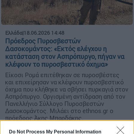
Ελλάδα
|
18.06.2026 14:48
Πρόεδρος Πυροσβεστών
Δασοκομάντος: «Εκτός ελέγχου η
κατάσταση στον Ασπρόπυργο, πήγαν να
κλέψουν το πυροσβεστικό όχημα»
Είκοσι Ρομά επιτέθηκαν σε πυροσβέστες
και επιχείρησαν να κλέψουν πυροσβεστικό
όχημα που κλήθηκε να σβήσει πυρκαγιά στον
Ασπρόπυργο. Οργισμένη αντίδραση από τον
Πανελλήνιο Σύλλογο Πυροσβεστών
Δασοκομάντος. Μιλάει στο ethnos.gr ο
πρόεδρος Άκης Μπαρδάκης.
Do Not Process My Personal Information