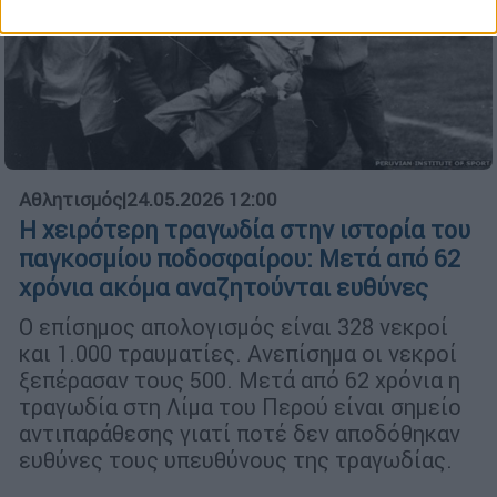
Αθλητισμός
|
24.05.2026 12:00
Η χειρότερη τραγωδία στην ιστορία του
παγκοσμίου ποδοσφαίρου: Μετά από 62
χρόνια ακόμα αναζητούνται ευθύνες
Ο επίσημος απολογισμός είναι 328 νεκροί
και 1.000 τραυματίες. Ανεπίσημα οι νεκροί
ξεπέρασαν τους 500. Μετά από 62 χρόνια η
τραγωδία στη Λίμα του Περού είναι σημείο
αντιπαράθεσης γιατί ποτέ δεν αποδόθηκαν
ευθύνες τους υπευθύνους της τραγωδίας.