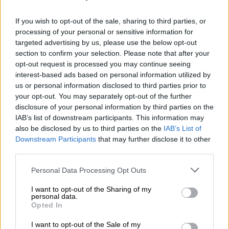
If you wish to opt-out of the sale, sharing to third parties, or
processing of your personal or sensitive information for
targeted advertising by us, please use the below opt-out
section to confirm your selection. Please note that after your
opt-out request is processed you may continue seeing
interest-based ads based on personal information utilized by
us or personal information disclosed to third parties prior to
your opt-out. You may separately opt-out of the further
disclosure of your personal information by third parties on the
IAB’s list of downstream participants. This information may
also be disclosed by us to third parties on the
IAB’s List of
Downstream Participants
that may further disclose it to other
third parties.
Αθλητισμός
|
07.06.2026 12:13
Please note that this website/app uses one or more Google
Personal Data Processing Opt Outs
Από το Θιβέτ στον Πυρσό Γρεβενών: Ο
services and may gather and store information including but
αθλητικογράφος με τη μεγαλύτερη
not limited to your visit or usage behaviour. You may click to
I want to opt-out of the Sharing of my
personal data.
συλλογή κασκόλ προβλέπει την ομάδα
grant or deny consent to Google and its third-party tags to
Opted In
use your data for below specified purposes in below Google
έκπληξη του Μουντιάλ
consent section.
I want to opt-out of the Sale of my