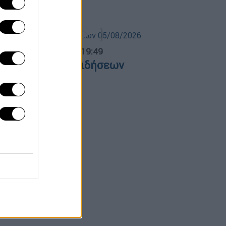
ναν θρύλο
ντρικό...
|
05.08.2026 19:49
εντρικό δελτίο ειδήσεων
5/08/2026