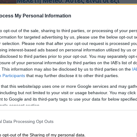
Μελέτη Meteo: Αυτές είναι οι έξι
πιο επικίνδυνες εβδομάδες ενός
έτους για δασικές πυρκαγιές
ocess My Personal Information
Τι αναδεικνύει η ανάλυση του
to opt-out of the sale, sharing to third parties, or processing of your per
meteo.gr, που μελέτησε δεδομένα
formation for targeted advertising by us, please use the below opt-out s
μεγάλων πυρκαγιών στην Ελλάδα από
r selection. Please note that after your opt-out request is processed y
το 2007 μέχρι και σήμερα
eing interest-based ads based on personal information utilized by us or
disclosed to third parties prior to your opt-out. You may separately opt-
losure of your personal information by third parties on the IAB’s list of
. This information may also be disclosed by us to third parties on the
IA
Participants
that may further disclose it to other third parties.
 that this website/app uses one or more Google services and may gath
Ελλάδα
|
06.08.2026 17:37
including but not limited to your visit or usage behaviour. You may click 
Φωτιά τώρα στην Κρήνη
 to Google and its third-party tags to use your data for below specifi
Φαρσάλων: Ήχησε το 112 -
ogle consent section.
Σηκώθηκαν τρία αεροσκάφη
l Data Processing Opt Outs
Επιχειρούν επίσης 24 πυροσβέστες
Κε
με 8 οχήματα
Κ
o opt-out of the Sharing of my personal data.