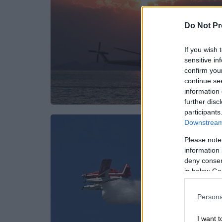
Do Not Pr
If you wish 
sensitive in
confirm you
continue se
information 
further disc
participants
Downstream 
Please note
information 
deny consent
in below Go
Persona
I want t