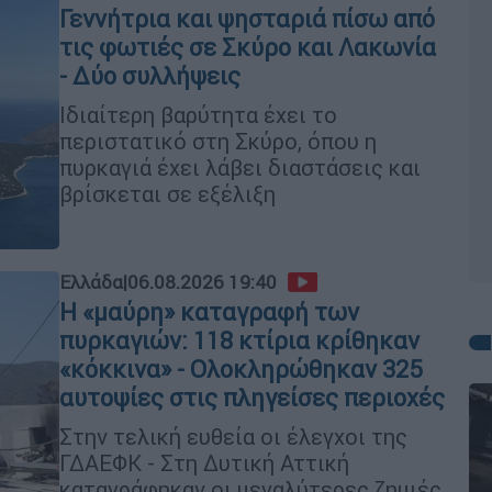
Γεννήτρια και ψησταριά πίσω από
τις φωτιές σε Σκύρο και Λακωνία
- Δύο συλλήψεις
Ιδιαίτερη βαρύτητα έχει το
περιστατικό στη Σκύρο, όπου η
πυρκαγιά έχει λάβει διαστάσεις και
βρίσκεται σε εξέλιξη
Ελλάδα
|
06.08.2026 19:40
Η «μαύρη» καταγραφή των
πυρκαγιών: 118 κτίρια κρίθηκαν
«κόκκινα» - Ολοκληρώθηκαν 325
αυτοψίες στις πληγείσες περιοχές
Στην τελική ευθεία οι έλεγχοι της
ΓΔΑΕΦΚ - Στη Δυτική Αττική
καταγράφηκαν οι μεγαλύτερες ζημιές,