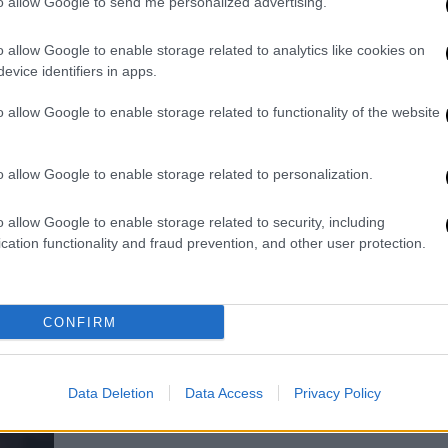
to allow Google to send me personalized advertising.
έ
ανά τετραγωνικό για να
ξαναχτιστούν τα σπίτια
o allow Google to enable storage related to analytics like cookies on
«Η ενίσχυση για τα ‘’κόκκινα’’ για τα
evice identifiers in apps.
σπίτια τα οποία πρέπει να
Κε
o allow Google to enable storage related to functionality of the website
ανακατασκευαστούν φτάνει μέχρι
Κ
1.000 ευρώ το τετραγωνικό» τόνισε
0
o allow Google to enable storage related to personalization.
o allow Google to enable storage related to security, including
cation functionality and fraud prevention, and other user protection.
Ελλάδα
|
05.08.2026 13:08
Συναγερμός στην Πυροσβεστική:
Φωτιά στο Νεοχώρι Μεσσηνίας,
CONFIRM
σηκώθηκαν εναέρια
Η δεύτερη στη συγκεκριμένη περιοχή
Data Deletion
Data Access
Privacy Policy
σε διάστημα λίγων ημερών