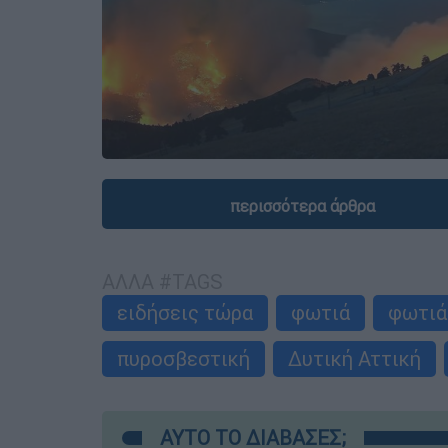
περισσότερα άρθρα
ΑΛΛΑ #TAGS
ειδήσεις τώρα
φωτιά
φωτιά
πυροσβεστική
Δυτική Αττική
ΑΥΤΟ ΤΟ ΔΙΑΒΑΣΕΣ;