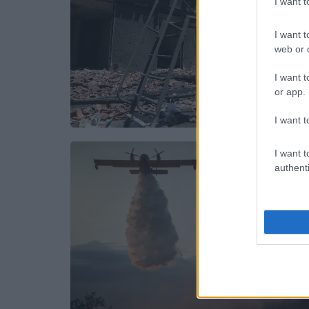
I want 
I want t
web or d
I want t
or app.
I want t
I want t
authenti