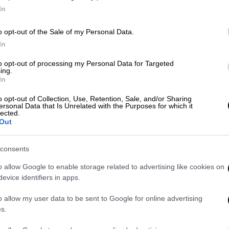
0
In
o opt-out of the Sale of my Personal Data.
In
Ελλάδα
|
06.08.2026 16:17
Ώρ
Η «ακτινογραφία» της
to opt-out of processing my Personal Data for Targeted
Ώ
ing.
καταστροφής από τις φωτιές στη
In
Δυτική Αττική - Οι εκτάσεις που
κάηκαν και η επόμενη μέρα του
o opt-out of Collection, Use, Retention, Sale, and/or Sharing
ersonal Data that Is Unrelated with the Purposes for which it
δάσους
lected.
Ώρ
Out
Στάχτη 113.386 στρέμματα στη
Ώ
Δυτική Αττική - Το 40% των καμένω
consents
εκτάσεων αφορά πεύκα
o allow Google to enable storage related to advertising like cookies on
evice identifiers in apps.
ΑΠ
Οικονομία
|
06.08.2026 11:50
o allow my user data to be sent to Google for online advertising
Έ
Κατσαφάδος στο OPEN: Η
s.
π
καταγραφή ξεκίνησε - 1.000 ευρώ