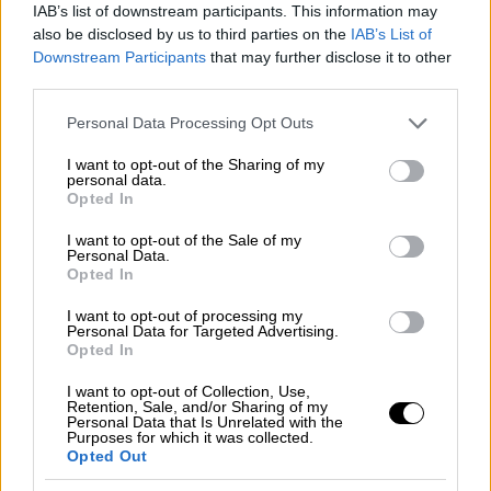
Ένα χρόνο μετά τη φονική φωτιά στο Μάτι
IAB’s list of downstream participants. This information may
also be disclosed by us to third parties on the
IAB’s List of
έρχονται στο φως νέες μαρτυρίες
Downstream Participants
that may further disclose it to other
third parties.
Please note that this website/app uses one or more Google
Personal Data Processing Opt Outs
services and may gather and store information including but
not limited to your visit or usage behaviour. You may click to
I want to opt-out of the Sharing of my
personal data.
grant or deny consent to Google and its third-party tags to
Opted In
use your data for below specified purposes in below Google
consent section.
I want to opt-out of the Sale of my
Personal Data.
Opted In
I want to opt-out of processing my
Personal Data for Targeted Advertising.
Opted In
I want to opt-out of Collection, Use,
Retention, Sale, and/or Sharing of my
Ελλάδα
|
21.07.2019 22:11
Personal Data that Is Unrelated with the
Purposes for which it was collected.
Τζακ-ποτ στο Τζόκερ - Ποιοι είναι οι
Opted Out
τυχεροί αριθμοί