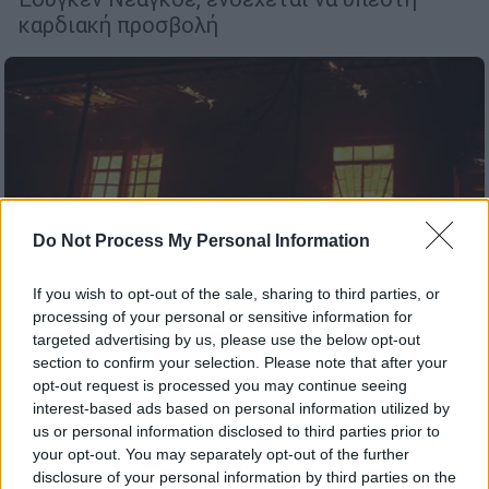
καρδιακή προσβολή
Do Not Process My Personal Information
If you wish to opt-out of the sale, sharing to third parties, or
processing of your personal or sensitive information for
targeted advertising by us, please use the below opt-out
section to confirm your selection. Please note that after your
opt-out request is processed you may continue seeing
Ελλάδα
|
21.07.2019 22:31
interest-based ads based on personal information utilized by
Φονική φωτιά στο Μάτι - Ένας χρόνος
us or personal information disclosed to third parties prior to
your opt-out. You may separately opt-out of the further
μετά: «Μας άφησαν να καούμε»
disclosure of your personal information by third parties on the