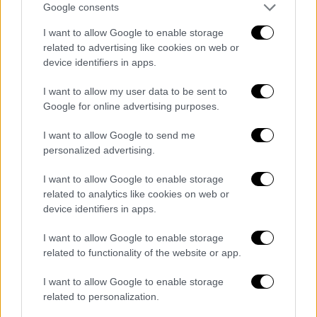
Google consents
Οι νικητές της πρώτης κατηγορίας θα
μοιραστούν από 700.000 ευρώ.
I want to allow Google to enable storage
related to advertising like cookies on web or
device identifiers in apps.
I want to allow my user data to be sent to
Google for online advertising purposes.
I want to allow Google to send me
personalized advertising.
I want to allow Google to enable storage
related to analytics like cookies on web or
device identifiers in apps.
Σινεμά
|
21.07.2019 21:59
I want to allow Google to enable storage
Avengers Endgame: Ξεπερνά το Avatar
related to functionality of the website or app.
και γράφει κινηματογραφική Ιστορία
I want to allow Google to enable storage
related to personalization.