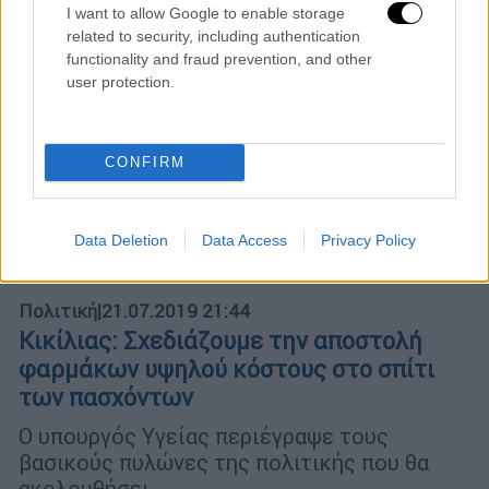
I want to allow Google to enable storage
related to security, including authentication
functionality and fraud prevention, and other
user protection.
CONFIRM
Data Deletion
Data Access
Privacy Policy
Πολιτική
|
21.07.2019 21:44
Κικίλιας: Σχεδιάζουμε την αποστολή
φαρμάκων υψηλού κόστους στο σπίτι
των πασχόντων
Ο υπουργός Υγείας περιέγραψε τους
βασικούς πυλώνες της πολιτικής που θα
ακολουθήσει