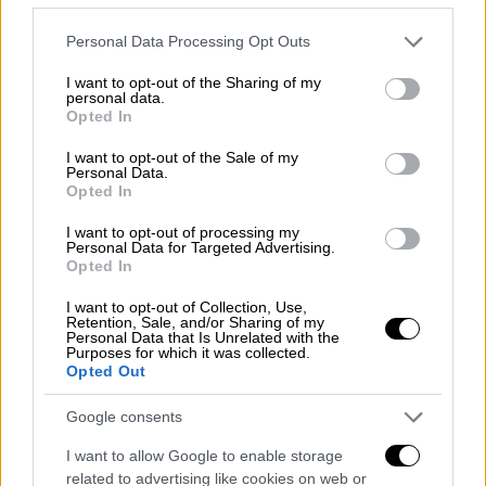
οτιδήποτε καυχιόταν, ότι έχει γνωστούς, ότι
έχει μέσον παντού, ότι έχει άκρες παντού. Η
Please note that this website/app uses one or more Google
Personal Data Processing Opt Outs
35χρονη
έχει ζητήσει βοήθεια από τη μητέρα
services and may gather and store information including but
του δράστη», τόνισε χαρακτηριστικά η
not limited to your visit or usage behaviour. You may click to
I want to opt-out of the Sharing of my
personal data.
grant or deny consent to Google and its third-party tags to
γειτόνισσα
.
Opted In
use your data for below specified purposes in below Google
consent section.
I want to opt-out of the Sale of my
Personal Data.
Opted In
I want to opt-out of processing my
Personal Data for Targeted Advertising.
Opted In
I want to opt-out of Collection, Use,
Retention, Sale, and/or Sharing of my
Personal Data that Is Unrelated with the
Purposes for which it was collected.
Opted Out
Google consents
Στη συνέχεια αναφέρθηκε στον μεγάλο γιο
της οικογένειας, που προς το παρόν
I want to allow Google to enable storage
related to advertising like cookies on web or