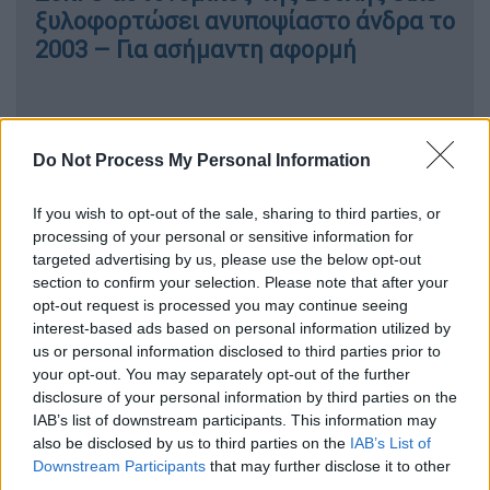
ξυλοφορτώσει ανυποψίαστο άνδρα το
2003 – Για ασήμαντη αφορμή
«Σημαντικό ότι βρήκε το θάρρος να
Do Not Process My Personal Information
μιλήσει η 35χρονη»
If you wish to opt-out of the sale, sharing to third parties, or
«Ξέραμε για τους καβγάδες, βλέπαμε την
processing of your personal or sensitive information for
άσχημη συμπεριφορά
. Σπρωξίματα,
targeted advertising by us, please use the below opt-out
section to confirm your selection. Please note that after your
εξευτελισμούς, βρισιές. Είχαμε δει σημάδια
opt-out request is processed you may continue seeing
κακοποίησης στη γυναίκα του. Δυστυχώς,
interest-based ads based on personal information utilized by
και στα παιδιά του. Είμαι πεπεισμένη ότι
us or personal information disclosed to third parties prior to
εξαναγκάστηκε
πλήρως για να κάνει όσα
your opt-out. You may separately opt-out of the further
disclosure of your personal information by third parties on the
έκανε. Αναγκάστηκε να τα υπομείνει. Είναι
IAB’s list of downstream participants. This information may
πολύ σημαντικό το ότι έστω και τώρα βρήκε
also be disclosed by us to third parties on the
IAB’s List of
το θάρρος να μιλήσει. Ο αστυνομικός για το
Downstream Participants
that may further disclose it to other
third parties.