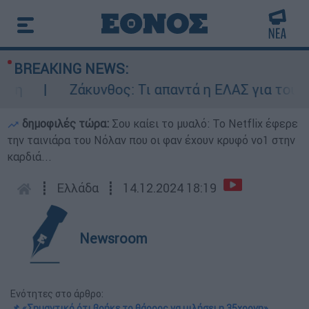
BREAKING NEWS:
Ζάκυνθος: Τι απαντά η ΕΛΑΣ για τους 8 β
δημοφιλές τώρα:
Σου καίει το μυαλό: Το Netflix έφερε
την ταινιάρα του Νόλαν που οι φαν έχουν κρυφό νο1 στην
καρδιά...
┋
Ελλάδα
┋
14.12.2024 18:19
Newsroom
Ενότητες στο άρθρο:
📌 «Σημαντικό ότι βρήκε το θάρρος να μιλήσει η 35χρονη»