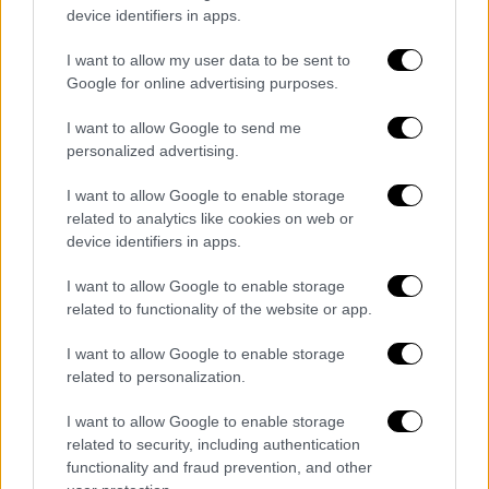
φαίνεται να παίρνει το μέρος του πατέρα
device identifiers in apps.
του. «Το μεγάλο παιδί στηρίζει τον πάτερά
του. Τον έχει κάνει ίδιο. Οι γονείς της
I want to allow my user data to be sent to
κοπέλας θέλουν να αναλάβουν τα παιδιά. Δεν
Google for online advertising purposes.
ισχύει ότι δεν έχουν πάει να τα
I want to allow Google to send me
επισκεφθούν. Απαγορεύεται η οποιαδήποτε
personalized advertising.
επικοινωνία με το συγγενικό περιβάλλον, για
I want to allow Google to enable storage
να μην αλλάξουν τις καταθέσεις τους. Ο
related to analytics like cookies on web or
αδελφός προσπαθούσε να επηρεάσει τα
device identifiers in apps.
κορίτσια για να αλλάξουν τις καταθέσεις
τους», υπογράμμισε.
I want to allow Google to enable storage
related to functionality of the website or app.
Παράλληλα, εξήγησε πως «την 35χρονη την
I want to allow Google to enable storage
νοιάζουν τα παιδιά της. Η σύζυγος του
related to personalization.
45χρονου αστυνομικού
μου είπε: «αυτήν τη
στιγμή με ενδιαφέρει το ότι αυτός ο
I want to allow Google to enable storage
άνθρωπος, επιτέλους, δεν είναι εδώ και δεν
related to security, including authentication
functionality and fraud prevention, and other
μπορεί πλέον να μας βλάπτει. Μου αρκεί ότι