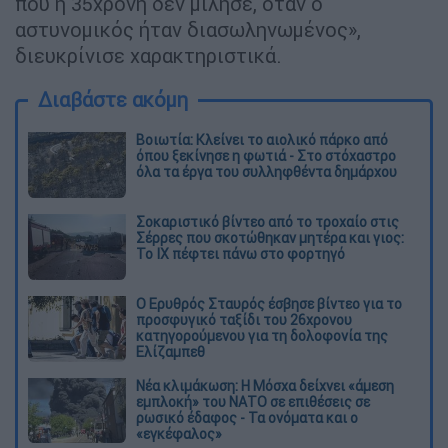
που η 35χρόνη δεν μίλησε, όταν ο
αστυνομικός ήταν διασωληνωμένος»,
διευκρίνισε χαρακτηριστικά.
Διαβάστε ακόμη
Βοιωτία: Κλείνει το αιολικό πάρκο από
όπου ξεκίνησε η φωτιά - Στο στόχαστρο
όλα τα έργα του συλληφθέντα δημάρχου
Σοκαριστικό βίντεο από το τροχαίο στις
Σέρρες που σκοτώθηκαν μητέρα και γιος:
Το ΙΧ πέφτει πάνω στο φορτηγό
Ο Ερυθρός Σταυρός έσβησε βίντεο για το
προσφυγικό ταξίδι του 26χρονου
κατηγορούμενου για τη δολοφονία της
Ελίζαμπεθ
Νέα κλιμάκωση: Η Μόσχα δείχνει «άμεση
εμπλοκή» του ΝΑΤΟ σε επιθέσεις σε
ρωσικό έδαφος - Τα ονόματα και ο
«εγκέφαλος»