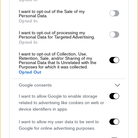
use your data for below specified purposes in below Google
consent section.
I want to opt-out of the Sale of my
Personal Data.
Κόσμος
|
13.12.2024 22:45
Opted In
Ολλανδία: Συνεχίζονται οι εξαγωγές
I want to opt-out of processing my
όπλων προς το Ισραήλ - Απορρίφθηκε
Personal Data for Targeted Advertising.
Opted In
προσφυγή
Φιλοπαλαιστινιακές ΜΚΟ είχαν προσφύγει
I want to opt-out of Collection, Use,
Retention, Sale, and/or Sharing of my
στη Δικαιοσύνη προκειμένου να σταματήσει
Personal Data that Is Unrelated with the
Purposes for which it was collected.
η εξαγωγή όπλων
Opted Out
Google consents
I want to allow Google to enable storage
related to advertising like cookies on web or
device identifiers in apps.
I want to allow my user data to be sent to
Google for online advertising purposes.