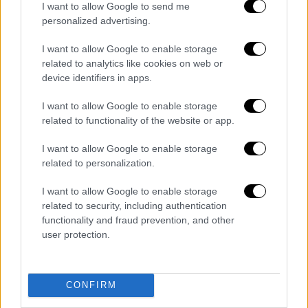
I want to allow Google to send me
personalized advertising.
I want to allow Google to enable storage
related to analytics like cookies on web or
device identifiers in apps.
Αθλητισμός
|
13.12.2024 22:35
I want to allow Google to enable storage
Το πρόγραμμα της Εθνικής στα
related to functionality of the website or app.
προκριματικά του Μουντιάλ: Αρχή με
I want to allow Google to enable storage
Λευκορωσία και Πορτογαλία ή Δανία
related to personalization.
εντός έδρας
I want to allow Google to enable storage
Με δύο εντός έδρας ματς αρχίζει η πορεία
related to security, including authentication
της Εθνικής στα προκριματικά για το
functionality and fraud prevention, and other
Παγκόσμιο Κύπελλο 2026
user protection.
CONFIRM