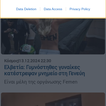
Data Deletion
Data Access
Privacy Policy
Κόσμος
|
13.12.2024 22:30
Ελβετία: Γυμνόστηθες γυναίκες
κατέστρεψαν μνημείο στη Γενεύη
Είναι μέλη της οργάνωσης Femen