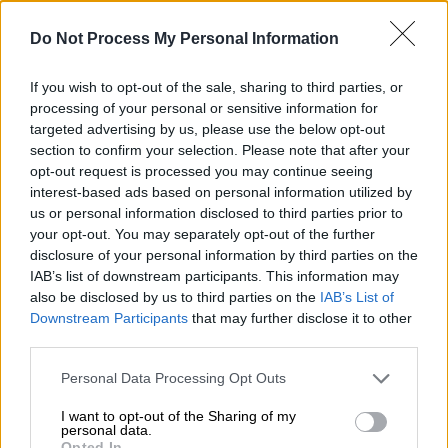
Δαμασκός θα μπορούσαν να είναι δικά
μας»
Do Not Process My Personal Information
«Τώρα είδατε γιατί είμαστε στη Συρία;» είπε
If you wish to opt-out of the sale, sharing to third parties, or
ο Τούρκος πρόεδρος απαντώντας στην
processing of your personal or sensitive information for
κριτική που δέχθηκε για την εμπλοκή της
targeted advertising by us, please use the below opt-out
χώρας στη Συρία
section to confirm your selection. Please note that after your
opt-out request is processed you may continue seeing
interest-based ads based on personal information utilized by
us or personal information disclosed to third parties prior to
your opt-out. You may separately opt-out of the further
disclosure of your personal information by third parties on the
IAB’s list of downstream participants. This information may
also be disclosed by us to third parties on the
IAB’s List of
Downstream Participants
that may further disclose it to other
third parties.
Please note that this website/app uses one or more Google
Personal Data Processing Opt Outs
services and may gather and store information including but
not limited to your visit or usage behaviour. You may click to
I want to opt-out of the Sharing of my
personal data.
grant or deny consent to Google and its third-party tags to
Opted In