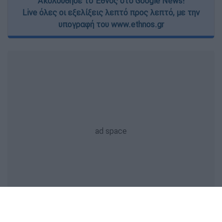
Ακολούθησε το Έθνος στο Google News!
Live όλες οι εξελίξεις λεπτό προς λεπτό, με την
υπογραφή του www.ethnos.gr