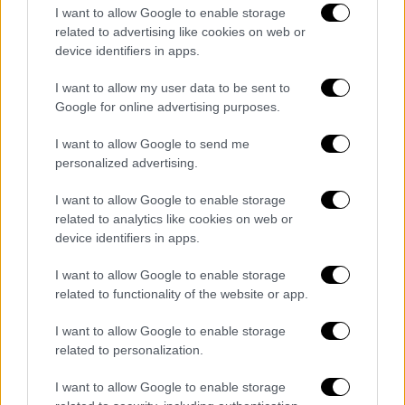
I want to allow Google to enable storage
μόνος που έχει εμφανιστεί σε περισσότερα
related to advertising like cookies on web or
επεισόδια από αυτόν ήταν ο David
device identifiers in apps.
Hasselhoff.
I want to allow my user data to be sent to
Ο Newman εργαζόταν και ως πυροσβέστης
Google for online advertising purposes.
ενώ πρωταγωνιστούσε στο «Baywatch».
I want to allow Google to send me
Μετά το τέλος της σειρά, το 2001, φόρεσε
personalized advertising.
ξανά τη στολή του πυροσβέστη για άλλα 25
χρόνια.
I want to allow Google to enable storage
related to analytics like cookies on web or
Η ζωή με την ασθένεια, αναδείχθηκε στο
device identifiers in apps.
«After Baywatch: Moment in the Sun», το
I want to allow Google to enable storage
οποίο διερεύνησε τη ζωή των ηθοποιών
related to functionality of the website or app.
μετά τη συμμετοχή τους στην αγαπημένη
σειρά. «
Αυτή η ανίατη ασθένεια μου
I want to allow Google to enable storage
επέτρεψε να έχω πολύ χρόνο για να σκεφτώ,
related to personalization.
κάτι που ίσως δεν ήθελα, αλλά μου έφερε
I want to allow Google to enable storage
σοφία
», δήλωσε ο Newman στο People τον