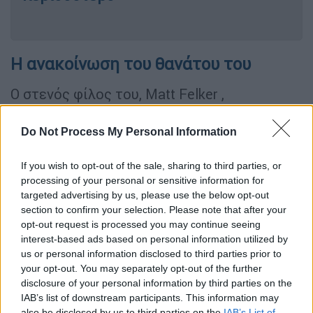
Η ανακοίνωση του θανάτου του
Ο στενός φίλος του, Matt Felker ,
σκηνοθέτης της σειράς «After Baywatch:
Moment in the Sun» αποκάλυψε ότι ο
Do Not Process My Personal Information
ηθοποιός
και ναυαγοσώστης πέθανε σε
από
καρδιακές επιπλοκές
το απόγευμα της
If you wish to opt-out of the sale, sharing to third parties, or
processing of your personal or sensitive information for
Κυριακής 20 Οκτωβρίου . Δίπλα του ήταν η
targeted advertising by us, please use the below opt-out
οικογένεια και οι φίλοι του.
section to confirm your selection. Please note that after your
opt-out request is processed you may continue seeing
Baywatch star Michael Newman has
interest-based ads based on personal information utilized by
died
https://t.co/Ml1nY3qNTa
us or personal information disclosed to third parties prior to
pic.twitter.com/GKtUKSM5Pm
your opt-out. You may separately opt-out of the further
disclosure of your personal information by third parties on the
— The Sun (@TheSun)
October 22,
IAB’s list of downstream participants. This information may
also be disclosed by us to third parties on the
IAB’s List of