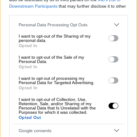
2024
Downstream Participants
that may further disclose it to other
third parties.
«Την τελευταία φορά που τον είδα με
κοίταξε και μου είπε με το κλασικό του
Please note that this website/app uses one or more Google
Personal Data Processing Opt Outs
services and may gather and store information including but
ύφος, ήρθες ακριβώς την ώρα που έπρεπε»
not limited to your visit or usage behaviour. You may click to
I want to opt-out of the Sharing of my
είπε ο σκηνοθέτης.
personal data.
grant or deny consent to Google and its third-party tags to
Opted In
use your data for below specified purposes in below Google
Λίγα λόγια για τη ζωή του
consent section.
I want to opt-out of the Sale of my
Personal Data.
O Νιούμαν γεννήθηκε στις 21 Αυγούστου του
Opted In
1956 στο Λος Άντζελες και έγινε διάσημος
I want to opt-out of processing my
ως ο τηλεοπτικός
ναυαγοσώστης
Mike
Personal Data for Targeted Advertising.
Opted In
«Newmie» Newman του Baywatch. Ήταν ο
μοναδικός από τους πρωταγωνιστές που
I want to opt-out of Collection, Use,
Retention, Sale, and/or Sharing of my
ήταν και στην πραγματική του ζωή
Personal Data that Is Unrelated with the
Purposes for which it was collected.
ναυαγοσώστης.
Opted Out
Εμφανίστηκε σε 150 επεισόδια της σειράς
Google consents
που προβλήθηκε από το 1989 ως το 2001. Ο