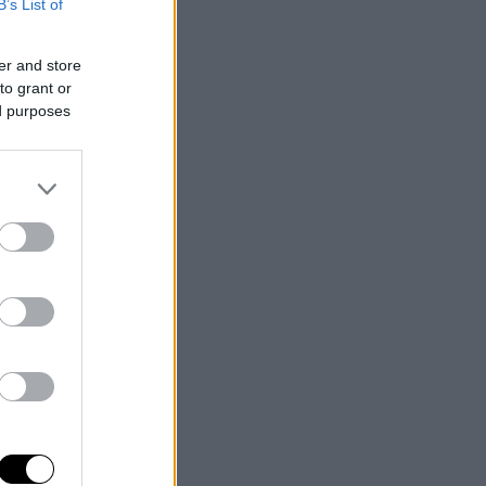
B’s List of
er and store
to grant or
ed purposes