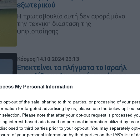
εξωτερικού
Η πρωτοβουλία αυτή δεν αφορά μόνο
την τεχνική διάσταση της
ψηφιοποίησης
Κόσμος
|
14.10.2024 23:13
Επεκτείνει τα πλήγματα το Ισραήλ
στον Λίβανο: Αιματηρά χτυπήματα
σε χωριά με 21 νεκρούς - Σύσκεψη
ocess My Personal Information
ασφαλείας υπό τον Νετανιάχου
Τουλάχιστον 21
to opt-out of the sale, sharing to third parties, or processing of your per
formation for targeted advertising by us, please use the below opt-out s
άνθρωποι σκοτώθηκαν από ισραηλινό
r selection. Please note that after your opt-out request is processed y
πλήγμα σε ένα χριστιανικό χωριό
eing interest-based ads based on personal information utilized by us or
του βορείου Λιβάνου
disclosed to third parties prior to your opt-out. You may separately opt-
losure of your personal information by third parties on the IAB’s list of