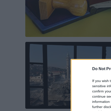
Do Not Pr
If you wish 
sensitive in
confirm you
continue se
information 
further disc