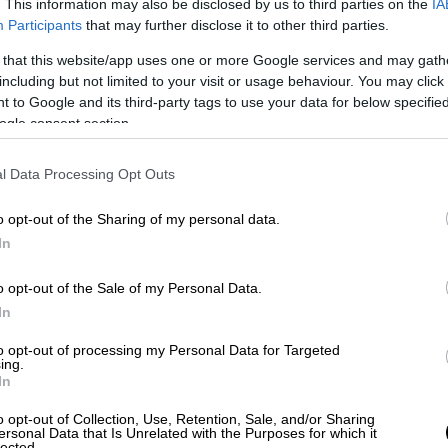
. This information may also be disclosed by us to third parties on the
IA
Participants
that may further disclose it to other third parties.
Πολιτική
|
14.10.2024 23:00
 that this website/app uses one or more Google services and may gath
Συνάντηση Ν. Δένδια με τον
including but not limited to your visit or usage behaviour. You may click 
υπουργό Άμυνας του Βασιλείου
 to Google and its third-party tags to use your data for below specifi
της Σαουδικής Αραβίας, αύριο
ogle consent section.
Θα συζητηθούν θέματα που αφορούν
l Data Processing Opt Outs
την εμβάθυνση της στρατηγικής
αμυντικής συνεργασίας των δύο
o opt-out of the Sharing of my personal data.
χωρών
In
o opt-out of the Sale of my Personal Data.
In
Κόσμος
|
14.10.2024 22:45
to opt-out of processing my Personal Data for Targeted
ing.
Ιστορική δικαστική απόφαση κατά
In
πρώην πράκτορα της Stasi:
o opt-out of Collection, Use, Retention, Sale, and/or Sharing
Καταδικάστηκε για δολοφονία
ersonal Data that Is Unrelated with the Purposes for which it
lected.