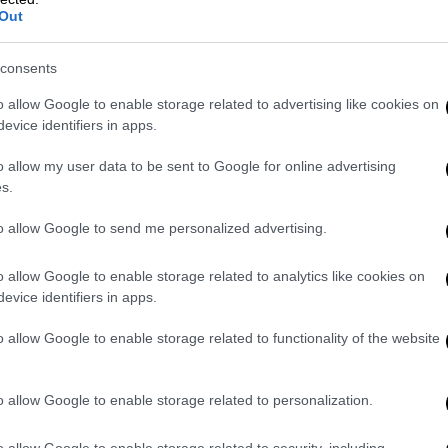
Στο τέλος της ιστορικής αυτής δίκης,
Out
ο Μάρτιν Νάουμαν, 80 ετών, κρίθηκε
ένοχος για δολοφονία
consents
o allow Google to enable storage related to advertising like cookies on
evice identifiers in apps.
o allow my user data to be sent to Google for online advertising
s.
Ελλάδα
|
14.10.2024 22:45
to allow Google to send me personalized advertising.
Ανατροπή νταλίκας στην Εύβοια:
Περιπέτεια για τον οδηγό
o allow Google to enable storage related to analytics like cookies on
evice identifiers in apps.
Ο οδηγός δεν μπορούσε να βγει από
το βαρύ όχημα
o allow Google to enable storage related to functionality of the website
o allow Google to enable storage related to personalization.
o allow Google to enable storage related to security, including