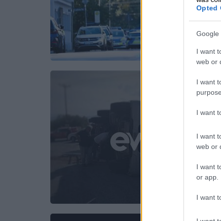
Opted 
Google 
I want t
web or d
I want t
purpose
I want 
I want t
web or d
I want t
or app.
I want t
I want t