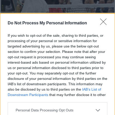
Do Not Process My Personal Information
If you wish to opt-out of the sale, sharing to third parties, or
Αθλητισμός
|
05.07.2024 22:45
processing of your personal or sensitive information for
Wimbledon: Πρόωρο φινάλε και για τη
targeted advertising by us, please use the below opt-out
section to confirm your selection. Please note that after your
Σάκκαρη - Απογοητευτική εμφάνιση και
opt-out request is processed you may continue seeing
αποκλεισμός απ' τη Ραντουκάνου
interest-based ads based on personal information utilized by
us or personal information disclosed to third parties prior to
Η Έμα Ραντουκάνου επικράτησε 2-0 της
your opt-out. You may separately opt-out of the further
Μαρίας Σάκκαρη που στρέφει την προσοχή
disclosure of your personal information by third parties on the
της στους Ολυμπιακούς Αγώνες
IAB’s list of downstream participants. This information may
also be disclosed by us to third parties on the
IAB’s List of
Downstream Participants
that may further disclose it to other
third parties.
Please note that this website/app uses one or more Google
Personal Data Processing Opt Outs
services and may gather and store information including but