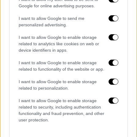
Google for online advertising purposes.
I want to allow Google to send me
personalized advertising.
I want to allow Google to enable storage
related to analytics like cookies on web or
device identifiers in apps.
I want to allow Google to enable storage
related to functionality of the website or app.
I want to allow Google to enable storage
related to personalization.
Κόσμος
|
05.07.2024 22:45
ΗΠΑ: Ο Τραμπ ζητά παύση της δίωξης
I want to allow Google to enable storage
για τα απόρρητα έγγραφα που πήρε από
related to security, including authentication
functionality and fraud prevention, and other
τον Λευκό Οίκο - Επικαλείται την
user protection.
προεδρική ασυλία
Το Ανώτατο Δικαστήριο έκρινε ότι οι