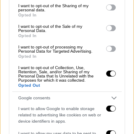
not limited to your visit or usage behaviour. You may click to
I want to opt-out of the Sharing of my
personal data.
grant or deny consent to Google and its third-party tags to
Opted In
use your data for below specified purposes in below Google
consent section.
I want to opt-out of the Sale of my
Personal Data.
Opted In
I want to opt-out of processing my
Personal Data for Targeted Advertising.
Opted In
I want to opt-out of Collection, Use,
Κόσμος
|
05.07.2024 22:45
Retention, Sale, and/or Sharing of my
Personal Data that Is Unrelated with the
Ισπανία: Ενώπιον δικαστηρίου η σύζυγος
Purposes for which it was collected.
Opted Out
του πρωθυπουργού Πέδρο Σάντσεθ που
κατηγορείται για διαφθορά
Google consents
Η Μπεγκόνια Γκόμεθ μπήκε στο στόχαστρο
I want to allow Google to enable storage
έρευνας για διαφθορά
related to advertising like cookies on web or
device identifiers in apps.
I want to allow my user data to be sent to