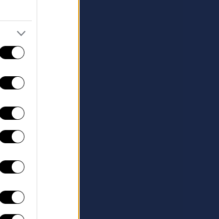
τώ τα
να για τον Δρόμο»