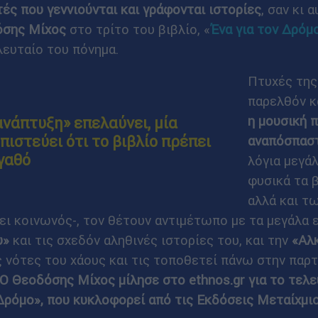
ές που γεννιούνται και γράφονται ιστορίες
, σαν κι 
σης Μίχος
στο τρίτο του βιβλίο, «
Ένα για τον Δρόμ
ευταίο του πόνημα.
Πτυχές της
παρελθόν κα
η μουσική 
ανάπτυξη» επελαύνει, μία
πιστεύει ότι το βιβλίο πρέπει
αναπόσπαστ
αγαθό
λόγια μεγά
φυσικά τα β
αλλά και τ
νει κοινωνός-, τον θέτουν αντιμέτωπο με τα μεγάλα
υ»
και τις σχεδόν αληθινές ιστορίες του, και την
«Αλκ
ς νότες του χάους και τις τοποθετεί πάνω στην παρ
Ο Θεοδόσης Μίχος μίλησε στο ethnos.gr για το τελε
 Δρόμο», που κυκλοφορεί από τις Εκδόσεις Μεταίχμιο