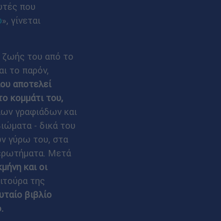
αυτές που
ο
», γίνεται
 ζωής του από το
ι το παρόν,
που αποτελεί
ο κομμάτι του,
λων γραφιάδων και
ιώματα - δικά του
ων γύρω του, στα
 ερωτήματα. Μετά
μήνη και οι
τιτούρα της
υταίο βιβλίο
.