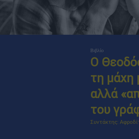
Βιβλίο
Ο Θεοδόσ
τη μάχη 
αλλά «α
του γρά
Συντάκτης: Αφροδί