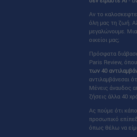
δεν είμαστε AI
- ά
Αν το καλοσκεφτεί
όλη μας τη ζωή. Α
μεγαλώνουμε. Μια 
οικείοι μας;
Πρόσφατα διάβασα
Paris Review, όπο
των 40 αντιλαμβάν
αντιλαμβάνεσαι ότ
Μένεις άναυδος απ
ζήσεις άλλα 40 χρό
Ας πούμε ότι κάπ
προσωπικό επίπεδ
όπως θέλω να είμα