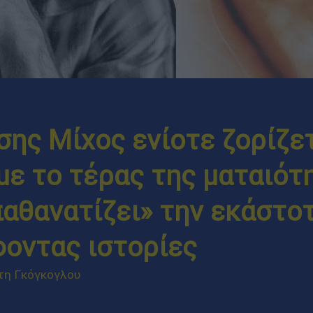
ης Μίχος ενίοτε ζορίζε
με το τέρας της ματαιότ
παθανατίζει» την εκάστο
φοντας ιστορίες
τη Γκόγκογλου