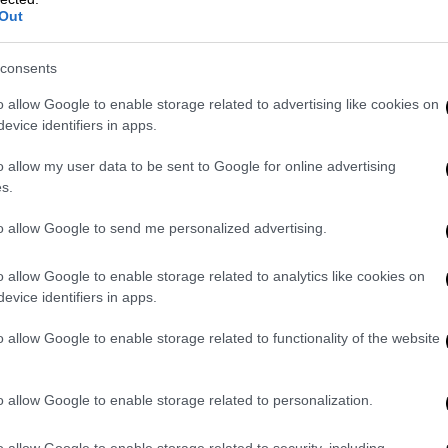
Out
consents
o allow Google to enable storage related to advertising like cookies on
evice identifiers in apps.
o allow my user data to be sent to Google for online advertising
s.
to allow Google to send me personalized advertising.
οδόσης Μίχος
o allow Google to enable storage related to analytics like cookies on
ρίες μυθοπλασίας για να διαχειρισ
evice identifiers in apps.
υ με απασχολούν»
o allow Google to enable storage related to functionality of the website
 δεν είμαι ούτε λίγο ψυλλιασμένη, και πέφτει το «Έ
o allow Google to enable storage related to personalization.
μου. Τι να περιμένω ότι θα διαβάσω;
o allow Google to enable storage related to security, including