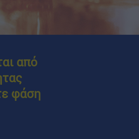
ται από
ητας
τε φάση