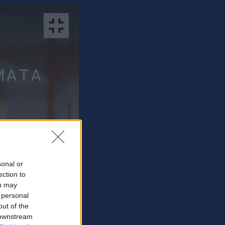
sonal or
ection to
ou may
 personal
out of the
 downstream