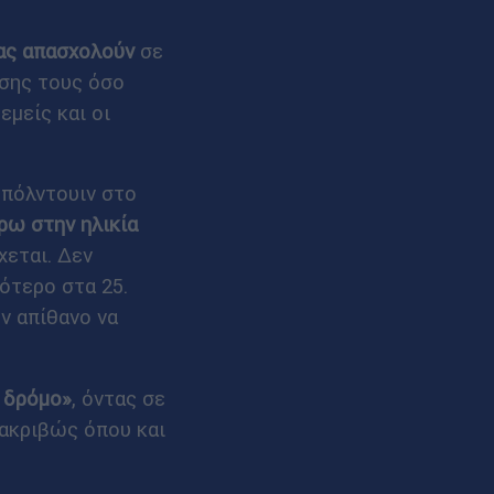
ας απασχολούν
σε
ισης τους όσο
εμείς και οι
Μπόλντουιν στο
ρω στην ηλικία
χεται. Δεν
γότερο στα 25.
ν απίθανο να
ν δρόμο»
, όντας σε
 ακριβώς όπου και