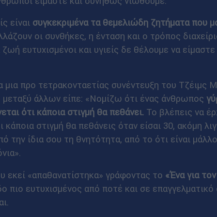
νθρωποι είμαστε και συνήθως νιώθουμε.
ς είναι
συγκεκριμένα τα θεμελιώδη ζητήματα που μ
λλάζουν οι συνθήκες, η ένταση και ο τρόπος διαχείρ
ζωή ευτυχισμένοι και υγιείς δε θέλουμε να είμαστε 
 μια προ τετρακονταετίας συνέντευξη του Τζέιμς 
υ μεταξύ άλλων είπε: «Νομίζω ότι ένας άνθρωπος
γύ
εται ότι κάποια στιγμή θα πεθάνει.
Το βλέπεις να έρ
ι κάποια στιγμή θα πεθάνεις όταν είσαι 30, ακόμη λι
ό την ίδια σου τη θνητότητα, από το ότι είναι μάλλο
νια».
ου εκεί «απαθανατίστηκα» γράφοντας το
«Ένα για το
ο πιο ευτυχισμένος από ποτέ και σε επαγγελματικό
ι.