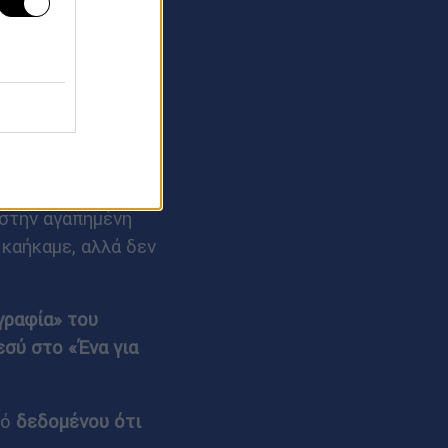
μένη συλλογή (δεν
τις προδιαγραφές
 να σχετίζεται,
ια
άψει το πιο
ρώνουν και
, όπως είμαι
στην αγαπημένη
 καήκαμε, αλλά δεν
γραφία» του
εσύ στο «Ένα για
τό
δεδομένου ότι