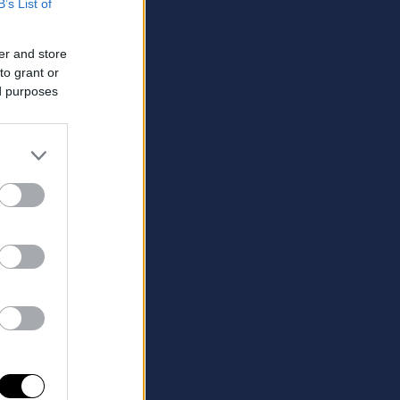
B’s List of
er and store
to grant or
ed purposes