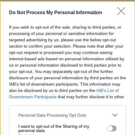
συγγραφέας και αγωνιστής της
Aριστεράς
Do Not Process My Personal Information
Ο Περικλής Κοροβέσης υπήρξε βουλευτής
If you wish to opt-out of the sale, sharing to third parties, or
του ΣΥΡΙΖΑ αλλά το 2009 αποχώρησε από το
processing of your personal or sensitive information for
κόμμα
targeted advertising by us, please use the below opt-out
section to confirm your selection. Please note that after your
ΑΛΛΑ #TAGS
opt-out request is processed you may continue seeing
θάνατος
Αλέξης Τσίπρας
interest-based ads based on personal information utilized by
us or personal information disclosed to third parties prior to
οικονομολόγοι
ειδήσεις τώρα
your opt-out. You may separately opt-out of the further
disclosure of your personal information by third parties on the
IAB’s list of downstream participants. This information may
also be disclosed by us to third parties on the
IAB’s List of
Downstream Participants
that may further disclose it to other
third parties.
Please note that this website/app uses one or more Google
Personal Data Processing Opt Outs
services and may gather and store information including but
not limited to your visit or usage behaviour. You may click to
I want to opt-out of the Sharing of my
personal data.
grant or deny consent to Google and its third-party tags to