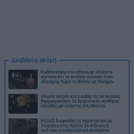
Διαβάστε ακόμη
Kadebostany στο ethnos.gr: «Κάποτε
πίστευα ότι το να είσαι outsider ήταν
αδυναμία, τώρα το βλέπω ως δύναμη»
«Χωρίς σκηνές και κουβέρτες σε ακραίες
θερμοκρασίες»: Σε δραματικές συνθήκες
χιλιάδες μετανάστες στη Θέουτα
Η ΕΛΑΣ διαψεύδει το περιστατικό με
τουρίστα στην Κρήτη: Σε ενήλικη η
πρόταση για σεξουαλική συνεύρεση