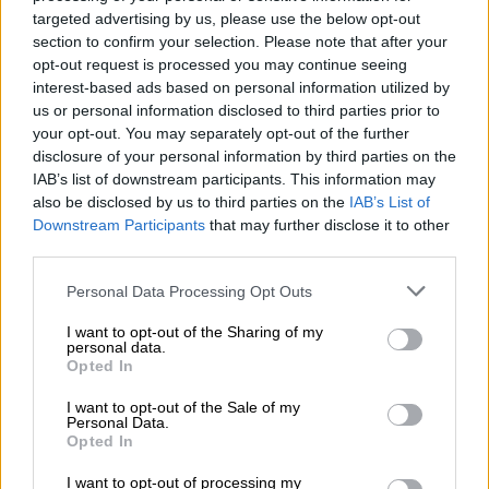
που απομόνωσε τη δικτατορία διεθνώς».
targeted advertising by us, please use the below opt-out
section to confirm your selection. Please note that after your
opt-out request is processed you may continue seeing
interest-based ads based on personal information utilized by
us or personal information disclosed to third parties prior to
your opt-out. You may separately opt-out of the further
disclosure of your personal information by third parties on the
IAB’s list of downstream participants. This information may
also be disclosed by us to third parties on the
IAB’s List of
Downstream Participants
that may further disclose it to other
third parties.
Please note that this website/app uses one or more Google
Personal Data Processing Opt Outs
services and may gather and store information including but
not limited to your visit or usage behaviour. You may click to
I want to opt-out of the Sharing of my
personal data.
grant or deny consent to Google and its third-party tags to
Opted In
use your data for below specified purposes in below Google
consent section.
I want to opt-out of the Sale of my
Personal Data.
Opted In
ΠΟΛΙΤΙΣΜΟΣ
11.04.2020
10:16
I want to opt-out of processing my