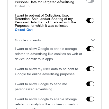
Personal Data for Targeted Advertising.
Πέθανε ο Περικλής Κοροβέσης
Opted In
Πέθανε ο Περικλής Κοροβέσης
I want to opt-out of Collection, Use,
Retention, Sale, and/or Sharing of my
«Με τον Περικλή
πορευτήκαμε μαζί στα
Personal Data that Is Unrelated with the
Purposes for which it was collected.
πρώτα χρόνια του ΣΥΡΙΖΑ
. Οι δρόμοι μας
Opted Out
χωρίσανε ωστόσο νωρίς και η κριτική του
ήταν πάντα αιχμηρή, αλλά ποτέ κακόβουλη»,
Google consents
αναφέρει.
I want to allow Google to enable storage
related to advertising like cookies on web or
«Η κριτική του σκέψη, ο
αιχμηρός του λόγος,
device identifiers in apps.
η ευθυκρισία του,
ήταν πλούτος για την
Aριστερά και τον δημόσιο λόγο.
Θα μας
I want to allow my user data to be sent to
λείψει
», σημειώνει ο κ. Τσίπρας,
Google for online advertising purposes.
εκφράζοντας τα ειλικρινή συλλυπητήριά του
I want to allow Google to send me
στους κοντινούς ανθρώπους του
personalized advertising.
εκλιπόντος.
I want to allow Google to enable storage
related to analytics like cookies on web or