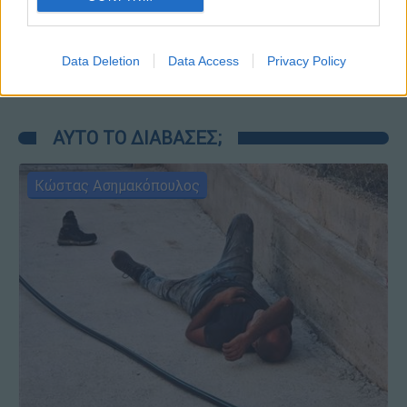
Ώρα Ελλάδος...
|
07.08.2026 09:59
Ώρα Ελλάδος 07/08/2026
Data Deletion
Data Access
Privacy Policy
ΑΥΤΟ ΤΟ ΔΙΑΒΑΣΕΣ;
Κώστας Ασημακόπουλος