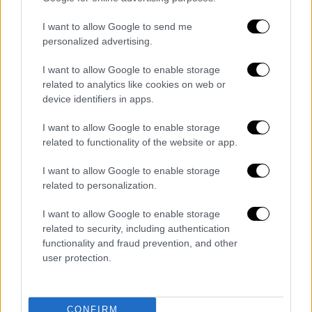
ελληνικά νησιά και παραβιάσεις
I want to allow Google to send me
personalized advertising.
I want to allow Google to enable storage
related to analytics like cookies on web or
ΑΠΟΣΠΑΣΜΑΤΑ...
|
07.08.2026 19:26
device identifiers in apps.
Βίντεο ντοκουμέντο από το θανατηφόρο
τροχαίο στις Σέρρες
I want to allow Google to enable storage
related to functionality of the website or app.
I want to allow Google to enable storage
related to personalization.
ΑΠΟΣΠΑΣΜΑΤΑ...
|
07.08.2026 19:17
I want to allow Google to enable storage
Ελλάδα - Γαλλία: Εκνευρισμός στην
related to security, including authentication
Άγκυρα για την ηλεκτρική διασύνδεση
functionality and fraud prevention, and other
user protection.
με Κύπρο
CONFIRM