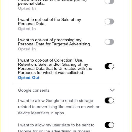
personal data.
grant or deny consent to Google and its third-party tags to
Opted In
use your data for below specified purposes in below Google
consent section.
I want to opt-out of the Sale of my
Personal Data.
Opted In
I want to opt-out of processing my
Personal Data for Targeted Advertising.
Opted In
POPULAR VIDEOS
I want to opt-out of Collection, Use,
Retention, Sale, and/or Sharing of my
Personal Data that Is Unrelated with the
Purposes for which it was collected.
Κεντρικό...
|
07.08.2026 19:53
Opted Out
Κεντρικό δελτίο ειδήσεων 07/08/2026
Google consents
I want to allow Google to enable storage
related to advertising like cookies on web or
device identifiers in apps.
Ώρα Ελλάδος...
|
07.08.2026 08:28
I want to allow my user data to be sent to
Τουρκία: Υπερπτήσεις πάνω από
Google for online advertising purposes.