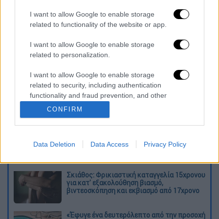
Βουλής και ήταν μέλος της Διπλωματικής
Αντιπροσωπείας για τη φιλία και συνεργασία
I want to allow Google to enable storage
related to functionality of the website or app.
με τα κοινοβούλια της Γεωργίας, Νότιας
Αφρικής και Σουηδίας. Το 2009 αποχώρησε
I want to allow Google to enable storage
από το κόμμα.
related to personalization.
Διαβάστε ακόμη
I want to allow Google to enable storage
related to security, including authentication
Χωρίς περιττώματα δε θα υπήρχε ζωή στη
functionality and fraud prevention, and other
Γη: Η επιστημονική ανακάλυψη που
user protection.
CONFIRM
ανατρέπει πολλά
Πέθανε ο σπουδαίος ηθοποιός Νίκος
Καλογερόπουλος
Data Deletion
Data Access
Privacy Policy
Σκιάθος: Φρικιαστική καταγγελία 15χρονου
για κατ' εξακολούθηση βιασμό,
βιντεοσκόπηση και εκβιασμό από 17χρονο
«Έφυγε ένα δευτερόλεπτο από την προσοχή