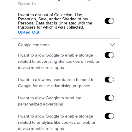
Opted In
αργότερα μεταφράστηκε σε πολλές
γλώσσες. Έκτοτε έχει δημοσιεύσει και άλλα
I want to opt-out of Collection, Use,
Retention, Sale, and/or Sharing of my
βιβλία, όπως Αριστερή Ανακύκλωση,
Personal Data that Is Unrelated with the
Purposes for which it was collected.
Παράπλευρες καθημερινές απώλειες,
Opted Out
Γυναίκες ευσεβείς του πάθους, Η πολιτική
βία είναι πάντοτε φασιστική, Στο κέντρο
Google consents
του περιθωρίου. Εκτός από πεζά, έχει
I want to allow Google to enable storage
συγγράψει και θεατρικά (πχ. Tango Bar), αλλά
related to advertising like cookies on web or
και παιδικά έργα.
device identifiers in apps.
Το 1998 εκλέχθηκε δημοτικός σύμβουλος
I want to allow my user data to be sent to
Google for online advertising purposes.
στο Δήμο Αθηναίων, με το συνδυασμό του
Λέοντα Αυδή (ΚΚΕ). Ο Περικλής Κοροβέσης
I want to allow Google to send me
υπήρξε βουλευτής του ΣΥΡΙΖΑ.
personalized advertising.
Συγκεκριμένα το 2007 εκλέχθηκε στην
I want to allow Google to enable storage
Α΄περιφέρεια Αθηνών. Μετείχε στη Διαρκή
related to analytics like cookies on web or
Επιτροπή Μορφωτικών Υποθέσεων της
device identifiers in apps.