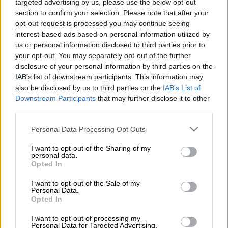
targeted advertising by us, please use the below opt-out
Πέθανε ο
Περικλής Κοροβέσης
. Ο Περικλής
section to confirm your selection. Please note that after your
Κοροβέσης γεννήθηκε στις 20
opt-out request is processed you may continue seeing
Ιουλίου 1941 στο Αργοστόλι Κεφαλληνίας.
interest-based ads based on personal information utilized by
Σπούδασε Θέατρο με τον Δημήτρη Ροντήρη,
us or personal information disclosed to third parties prior to
your opt-out. You may separately opt-out of the further
σημειολογία με τον Ρολάν Μπαρτ και
disclosure of your personal information by third parties on the
παρακολούθησε μαθήματα των Πιερ Βιντάλ-
IAB’s list of downstream participants. This information may
Νακέ, Μαρσέλ Ντετιέν, Κορνήλιου
also be disclosed by us to third parties on the
IAB’s List of
Καστοριάδη και άλλων στο Παρίσι. Από
Downstream Participants
that may further disclose it to other
third parties.
μικρή ηλικία μετείχε στο μαχητικό
δημοκρατικό κίνημα της αριστεράς.
Please note that this website/app uses one or more Google
Personal Data Processing Opt Outs
Φυλακίστηκε και εξορίστηκε επί Χούντας.
services and may gather and store information including but
not limited to your visit or usage behaviour. You may click to
I want to opt-out of the Sharing of my
personal data.
Το πρώτο και πιο γνωστό του βιβλίο είναι
grant or deny consent to Google and its third-party tags to
Opted In
use your data for below specified purposes in below Google
οι
Ανθρωποφύλακες
(1969), όπου
consent section.
I want to opt-out of the Sale of my
περιγράφονται τα βασανιστήρια στα οποία
Personal Data.
προέβαινε η Χούντα των
Opted In
Συνταγματαρχών και η προσωπική του
I want to opt-out of processing my
εμπειρία. Αρχικά κυκλοφόρησε κρυφά, αλλά
Personal Data for Targeted Advertising.