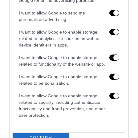
Google for online advertising purposes.
I want to allow Google to send me
personalized advertising.
I want to allow Google to enable storage
related to analytics like cookies on web or
device identifiers in apps.
Η μεγάλη βεράντα με κτιστό στηθαίο με θέα προς την Πλάκα
και την Ακρόπολη
I want to allow Google to enable storage
related to functionality of the website or app.
Η ιστορία και η αποκατάσταση
I want to allow Google to enable storage
του κτιρίου
related to personalization.
I want to allow Google to enable storage
Το ακίνητο απαλλοτριώθηκε το 1973 για
related to security, including authentication
αρχαιολογικούς σκοπούς, ενώ χρονολογείται
functionality and fraud prevention, and other
user protection.
στις αρχές του 20ού αιώνα, όταν αποτελούσε
τον εμπορικό οίκο οικοδομικών υλικών του
Γεωργίου Κ. Βεντούρη. Όνομα που συναντάται
CONFIRM