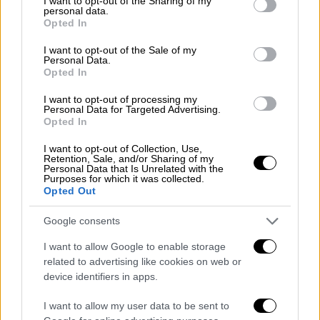
not limited to your visit or usage behaviour. You may click to
I want to opt-out of the Sharing of my
personal data.
κυριαρχίας της τεχνολογίας.
grant or deny consent to Google and its third-party tags to
Opted In
use your data for below specified purposes in below Google
Η τοποθεσία —ανάμεσα στον πεζόδρομο της
consent section.
I want to opt-out of the Sale of my
Personal Data.
Ερμού, την Αρχαία Αγορά και τον
Opted In
αρχαιολογικό χώρο του Κεραμεικού—
I want to opt-out of processing my
προσφέρει
ιδανικό περιβάλλον για
Personal Data for Targeted Advertising.
Opted In
εκδηλώσεις, ενώ ο κήπος μπορεί να
φιλοξενεί δράσεις φιλαναγνωσίας και
I want to opt-out of Collection, Use,
Retention, Sale, and/or Sharing of my
πολιτισμού
. Η υπουργός σημείωσε ότι το
Personal Data that Is Unrelated with the
Purposes for which it was collected.
κτήριο είχε περιέλθει σε παρακμή και
Opted Out
αποκαταστάθηκε πλήρως από το υπουργείο,
Google consents
συμβάλλοντας και στην αναβάθμιση της
περιοχής.
I want to allow Google to enable storage
related to advertising like cookies on web or
device identifiers in apps.
I want to allow my user data to be sent to