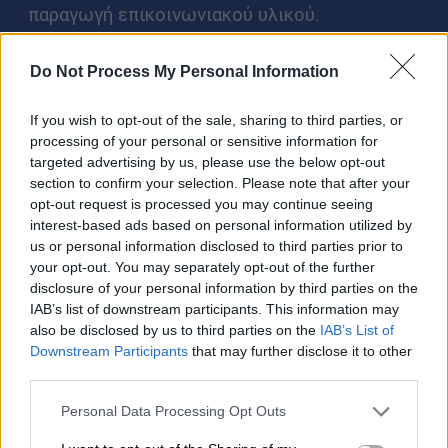
παραγωγή επικοινωνιακού υλικού.
Ταυτόχρονα, αναπτύσσεται μια βάση
δεδομένων με καταλόγους μεταφρασμένων
Do Not Process My Personal Information
έργων και βιβλιογραφικά στοιχεία.
If you wish to opt-out of the sale, sharing to third parties, or
Το βιβλίο στο κέντρο της
processing of your personal or sensitive information for
targeted advertising by us, please use the below opt-out
Αθήνας
section to confirm your selection. Please note that after your
opt-out request is processed you may continue seeing
interest-based ads based on personal information utilized by
Η υπουργός Πολιτισμού Λίνα Μενδώνη
us or personal information disclosed to third parties prior to
your opt-out. You may separately opt-out of the further
τόνισε ότι η παραχώρηση του ακινήτου
disclosure of your personal information by third parties on the
«εξυπηρετεί απολύτως τις ανάγκες του
IAB’s list of downstream participants. This information may
Ιδρύματος, αλλά και την πολιτική του
also be disclosed by us to third parties on the
IAB’s List of
Downstream Participants
that may further disclose it to other
υπουργείου, που θέλει το βιβλίο στο κέντρο
third parties.
της πόλης». Όπως σημειώνει η ίδια, η
Please note that this website/app uses one or more Google
βιωματική σχέση με το βιβλίο παραμένει
Personal Data Processing Opt Outs
services and may gather and store information including but
αναντικατάστατη ακόμη και στην εποχή της