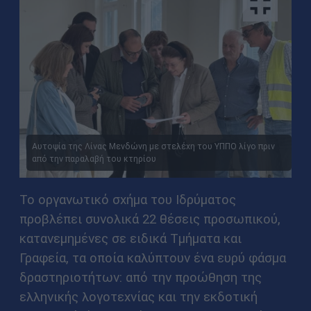
Αυτοψία της Λίνας Μενδώνη με στελέχη του ΥΠΠΟ λίγο πριν
από την παραλαβή του κτηρίου
Το οργανωτικό σχήμα του Ιδρύματος
προβλέπει συνολικά 22 θέσεις προσωπικού,
κατανεμημένες σε ειδικά Τμήματα και
Γραφεία, τα οποία καλύπτουν ένα ευρύ φάσμα
δραστηριοτήτων: από την προώθηση της
ελληνικής λογοτεχνίας και την εκδοτική