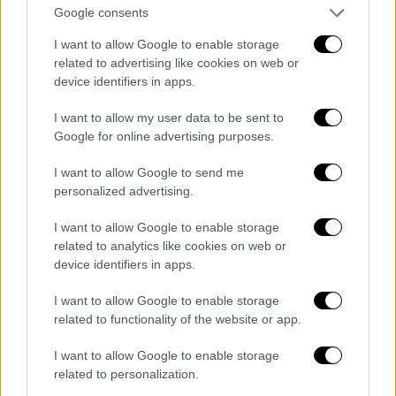
που παρακολούθησε τη φετινή διοργάνωση
Google consents
και ενισχύθηκε ακόμη περισσότερο η
I want to allow Google to enable storage
εξωστρέφεια του θεσμού.
related to advertising like cookies on web or
device identifiers in apps.
Ανάμεσα στις εκδηλώσεις που ξεχώρισαν
I want to allow my user data to be sent to
βρέθηκε η συζήτηση της
Κέιτι Κιταμούρα
με
Google for online advertising purposes.
τη δημοσιογράφο Ελεωνόρα Ορφανίδου. Με
αφετηρία το νέο της βιβλίο «Οντισιόν» από
I want to allow Google to send me
personalized advertising.
τις εκδόσεις Διόπτρα, η Αμερικανίδα
συγγραφέας μίλησε για τις πολλαπλές
I want to allow Google to enable storage
related to analytics like cookies on web or
εκδοχές της ταυτότητας, τους ρόλους που
device identifiers in apps.
υιοθετούμε στις σχέσεις μας και τα ασαφή
όρια ανάμεσα στην επιθυμία, την αλήθεια και
I want to allow Google to enable storage
related to functionality of the website or app.
την ερμηνεία της.
I want to allow Google to enable storage
ΔΙΑΒΑΣΤΕ ΕΠΙΣΗΣ
related to personalization.
Βιβλίο
|
26.06.2026 12:24