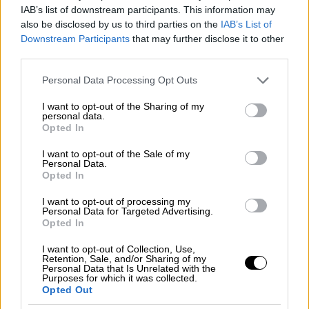
IAB’s list of downstream participants. This information may
χώρες. Πέντε χρόνια αργότερα το Φεστιβάλ
also be disclosed by us to third parties on the
IAB’s List of
έχει αποκτήσει μια σταθερή θέση στον
Downstream Participants
that may further disclose it to other
ευρωπαϊκό χάρτη των λογοτεχνικών
third parties.
διοργανώσεων, προσελκύοντας κάθε χρόνο
Please note that this website/app uses one or more Google
Personal Data Processing Opt Outs
σημαντικές προσωπικότητες του βιβλίου και
services and may gather and store information including but
not limited to your visit or usage behaviour. You may click to
I want to opt-out of the Sharing of my
της διανόησης.
personal data.
grant or deny consent to Google and its third-party tags to
Opted In
use your data for below specified purposes in below Google
Ιδιαίτερη σημασία απέκτησε και η
consent section.
I want to opt-out of the Sale of my
προσβασιμότητα των εκδηλώσεων. Όλες οι
Personal Data.
Opted In
συζητήσεις με ξένους προσκεκλημένους
υποστηρίχθηκαν με ταυτόχρονη διερμηνεία
I want to opt-out of processing my
Personal Data for Targeted Advertising.
προς τα ελληνικά, ενώ πιλοτικά εφαρμόστηκε
Opted In
και ταυτόχρονη μετάφραση προς τα αγγλικά
I want to opt-out of Collection, Use,
σε επιλεγμένες εκδηλώσεις με Έλληνες
Retention, Sale, and/or Sharing of my
Personal Data that Is Unrelated with the
ομιλητές. Με τον τρόπο αυτό διευρύνθηκε η
Purposes for which it was collected.
Opted Out
δυνατότητα συμμετοχής του διεθνούς κοινού