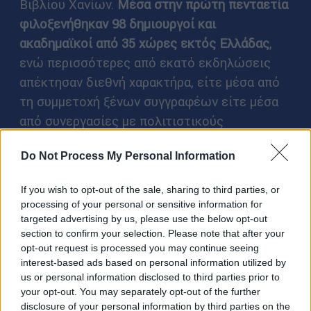
Βιβλίου Χανίων.
Μέσα στην πρώτη πενταετία
φιλοξενήθηκαν 98 δημιουργοί και
ακαδημαϊκοί από 35 χώρες εκτός Ελλάδας
,
ενώ περισσότερες από εκατό εκδηλώσεις
απέκτησαν διεθνή χαρακτήρα, είτε μέσα από
τη συμμετοχή ξένων συγγραφέων είτε μέσα
από συνεργασίες με πολιτιστικούς
οργανισμούς, μορφωτικά ινστιτούτα,
Do Not Process My Personal Information
πανεπιστήμια και φεστιβάλ του εξωτερικού.
Το δίκτυο συνεργασιών αριθμεί σήμερα
If you wish to opt-out of the sale, sharing to third parties, or
processing of your personal or sensitive information for
περίπου
εξήντα φορείς
από την Ελλάδα και το
targeted advertising by us, please use the below opt-out
εξωτερικό, στοιχείο που ενισχύει σταθερά τη
section to confirm your selection. Please note that after your
διεθνή φυσιογνωμία της διοργάνωσης. Η
opt-out request is processed you may continue seeing
interest-based ads based on personal information utilized by
εξέλιξη γίνεται ακόμη πιο εμφανής αν
us or personal information disclosed to third parties prior to
συγκριθεί με την πρώτη χρονιά, όταν οι
your opt-out. You may separately opt-out of the further
διεθνείς συμμετοχές προέρχονταν από έξι
disclosure of your personal information by third parties on the