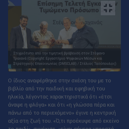
Στιγμιότυπο από την τιμητική βράβευση στον Στέφανο
Τραχανά (Copyright: Εργαστήριο Ψηφιακών Μέσων και
Στρατηγικής Επικοινωνίας (DMSCLAB) / Στέλιος Τασόπουλος)
Ο ίδιος αναφέρθηκε στην σχέση του με το
βιβλίο από την παιδική και εφηβική του
ηλικία, λέγοντας χαρακτηριστικά ότι «έτσι
άναψε η φλόγα» και ότι «η γλώσσα πέρα και
πάνω από το περιεχόμενο» έγινε η κεντρική
αξία στη ζωή του. «Ό,τι προέκυψε από εκείνο
το παιδί», συνέχισε, «είναι σήμερα μπροστά