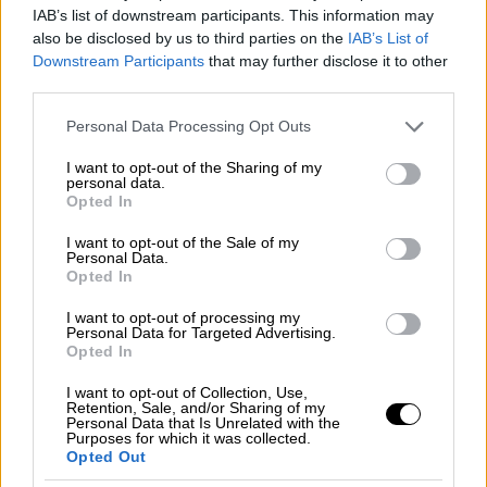
IAB’s list of downstream participants. This information may
Παρότι πολλά έχουν αλλάξει από το 1969
also be disclosed by us to third parties on the
IAB’s List of
μέχρι σήμερα, ο βασικός πυρήνας του Pride
Downstream Participants
that may further disclose it to other
third parties.
παραμένει ο ίδιος. Είναι η ιδέα ότι κάθε
άνθρωπος αξίζει να ζει ανοιχτά, με
Please note that this website/app uses one or more Google
Personal Data Processing Opt Outs
services and may gather and store information including but
αξιοπρέπεια, ασφάλεια και σεβασμό
. Γι' αυτό
not limited to your visit or usage behaviour. You may click to
I want to opt-out of the Sharing of my
και κάθε Ιούνιο, από τη Νέα Υόρκη μέχρι την
personal data.
grant or deny consent to Google and its third-party tags to
Opted In
Αθήνα, οι δρόμοι γεμίζουν χρώματα, μουσική
use your data for below specified purposes in below Google
consent section.
και κόσμο. Για κάποιους είναι μια γιορτή. Για
I want to opt-out of the Sale of my
Personal Data.
άλλους μια υπενθύμιση ότι η ισότητα
Opted In
χρειάζεται διαρκή φροντίδα. Για τους
I want to opt-out of processing my
περισσότερους, είναι και τα δύο μαζί.
Personal Data for Targeted Advertising.
Opted In
Η γενιά που μεγάλωσε με το
I want to opt-out of Collection, Use,
Retention, Sale, and/or Sharing of my
Pride
Personal Data that Is Unrelated with the
Purposes for which it was collected.
Opted Out