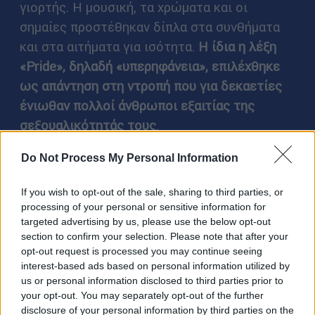
γιορτής. Η μουσική, τα χρώματα και οι
σημαίες προστέθηκαν δίπλα στα συνθήματα
και στα αιτήματα για ισότητα.
Η ίδια η λέξη
«Pride», δηλαδή «υπερηφάνεια», επιλέχθηκε
ως απάντηση στη ντροπή που για δεκαετίες
ένιωθαν πολλοί άνθρωποι εξαιτίας της
σεξουαλικότητάς τους
.
Στην Ελλάδα, οι πρώτες προσπάθειες
Do Not Process My Personal Information
διοργάνωσης Pride εμφανίστηκαν στις αρχές
If you wish to opt-out of the sale, sharing to third parties, or
της δεκαετίας του 2000.
Το Athens Pride
processing of your personal or sensitive information for
πραγματοποιήθηκε για πρώτη φορά το 2005
targeted advertising by us, please use the below opt-out
στην πλατεία Κλαυθμώνος
. Τότε συμμετείχαν
section to confirm your selection. Please note that after your
opt-out request is processed you may continue seeing
λίγες εκατοντάδες άνθρωποι. Σήμερα
interest-based ads based on personal information utilized by
συγκεντρώνει δεκάδες χιλιάδες επισκέπτες
us or personal information disclosed to third parties prior to
και αποτελεί μία από τις μεγαλύτερες
your opt-out. You may separately opt-out of the further
disclosure of your personal information by third parties on the
δημόσιες εκδηλώσεις της πρωτεύουσας.