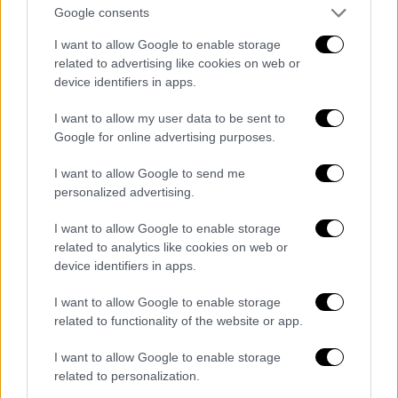
Οι
millennials
μεγάλωσαν σε μια Ελλάδα
Google consents
αρκετά διαφορετική από τη σημερινή. Μια
I want to allow Google to enable storage
Ελλάδα όπου οι ΛΟΑΤΚΙ+ άνθρωποι υπήρχαν
related to advertising like cookies on web or
στη δημόσια σφαίρα κυρίως μέσα από
device identifiers in apps.
στερεότυπα, αστεία και καρικατούρες. Στις
I want to allow my user data to be sent to
τηλεοπτικές σειρές και στις κωμωδίες ο
Google for online advertising purposes.
γκέι χαρακτήρας ήταν συχνά ένας δευτερεύων
I want to allow Google to send me
ρόλος φτιαγμένος για να προκαλεί γέλιο. Στα
personalized advertising.
τηλεοπτικά πάνελ η συζήτηση γύρω από τη
σεξουαλικότητα γινόταν συνήθως με
I want to allow Google to enable storage
related to analytics like cookies on web or
αμηχανία, υπερβολή ή διάθεση αντιπαράθεσης.
device identifiers in apps.
Θέματα όπως ο γάμος ομόφυλων ζευγαριών,
η τεκνοθεσία ή η ταυτότητα φύλου
I want to allow Google to enable storage
related to functionality of the website or app.
βρίσκονταν μακριά από τον δημόσιο διάλογο
και απασχολούσαν κυρίως οργανώσεις και
I want to allow Google to enable storage
ανθρώπους που συμμετείχαν ενεργά στο
related to personalization.