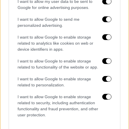
I want to allow my user data to be sent to
μοναξιά έχει γίνει αναπόφευκτο κομμάτι της
Google for online advertising purposes.
ζωής τους.
I want to allow Google to send me
personalized advertising.
ΔΙΑΒΑΣΤΕ ΕΠΙΣΗΣ
Βιβλίο
|
30.11.2024 01:31
I want to allow Google to enable storage
Λένα Διβάνη στο ethnos.gr:
related to analytics like cookies on web or
«Καίγεται η χώρα μας και εμείς δεν
device identifiers in apps.
καθαρίζουμε ούτε το οικόπεδό μας»
I want to allow Google to enable storage
related to functionality of the website or app.
Βιβλίο
|
18.01.2025 11:00
I want to allow Google to enable storage
Μιχάλης Μαλανδράκης στο
related to personalization.
ethnos.gr: «Θα ήθελα να γράψω μία
ερωτική ιστορία που να έχει καλό
I want to allow Google to enable storage
related to security, including authentication
τέλος»
functionality and fraud prevention, and other
user protection.
Βιβλίο
|
07.12.2024 05:50