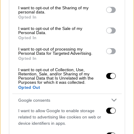
services and may gather and store information including but
ούτε Facebook, ούτε Instagram, ούτε τίποτα.
not limited to your visit or usage behaviour. You may click to
I want to opt-out of the Sharing of my
Μόνο διαβάζω ειδήσεις στο ίντερνετ, τίποτα
personal data.
grant or deny consent to Google and its third-party tags to
Opted In
παραπάνω. Η γενιά μας έπρεπε να
use your data for below specified purposes in below Google
consent section.
I want to opt-out of the Sale of my
συναντιέται, να μιλάει, να συμμετέχει σε
Personal Data.
ομάδες, σε συζητήσεις. Ήμασταν
Opted In
κοινωνικοποιημένοι. Σπουδάζαμε μαζί,
I want to opt-out of processing my
Personal Data for Targeted Advertising.
ανταλλάσσαμε απόψεις. Εγώ σπούδασα στο
Opted In
πανεπιστήμιο πριν πάω στη δραματική σχολή
I want to opt-out of Collection, Use,
και έζησα έντονα αυτή τη συναναστροφή.
Retention, Sale, and/or Sharing of my
Personal Data that Is Unrelated with the
Σήμερα, όμως, τα παιδιά είναι πιο
Purposes for which it was collected.
απομονωμένα. Ο γιος μου, για παράδειγμα,
Opted Out
σπούδαζε στην Αγγλία και λόγω της
Google consents
πανδημίας του κορονοϊού πήρε το πτυχίο του
I want to allow Google to enable storage
ηλεκτρονικά, από το σπίτι, χωρίς να έχει
related to advertising like cookies on web or
άμεση επαφή με ανθρώπους. Οι εποχές έχουν
device identifiers in apps.
αλλάξει, τα δεδομένα είναι διαφορετικά και η