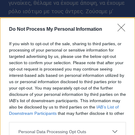
γυναίκες, θέλαμε να έχουμε άποψη, να έχουμε
ρόλο ισότιμο με τους άντρες. Ζούσαμε μ'
έντονα οράματα. Σήμερα, δυστυχώς, αυτό έχει
αντικατασταθεί από το κυνήγι του χρήματος.
Do Not Process My Personal Information
Η τεχνολογία έχει αποξενώσει τους νέους,
τους έχει κάνει πιο μοναχικούς.
If you wish to opt-out of the sale, sharing to third parties, or
processing of your personal or sensitive information for
targeted advertising by us, please use the below opt-out
Τι άλλαξε από τη γενιά σας μέχρι σήμερα και
section to confirm your selection. Please note that after your
χάθηκε αυτό το όραμα;
opt-out request is processed you may continue seeing
interest-based ads based on personal information utilized by
Όταν γέννησα τον γιο μου πριν από 25 χρόνια,
us or personal information disclosed to third parties prior to
μ' εντυπωσίασε το πόσο εύκολα χειριζόταν
your opt-out. You may separately opt-out of the further
disclosure of your personal information by third parties on the
το τηλεκοντρόλ και τα πρώτα PlayStation.
IAB’s list of downstream participants. This information may
Αυτή η νέα τεχνολογία ήταν γι’ αυτούς κάτι
also be disclosed by us to third parties on the
IAB’s List of
φυσικό, λες και το είχαν στο DNA τους.
Downstream Participants
that may further disclose it to other
third parties.
Εμείς, αντίθετα, μεγαλώσαμε αλλιώς. Δεν
έχουμε σχέση με τα social media. Δεν έχω
Please note that this website/app uses one or more Google
Personal Data Processing Opt Outs