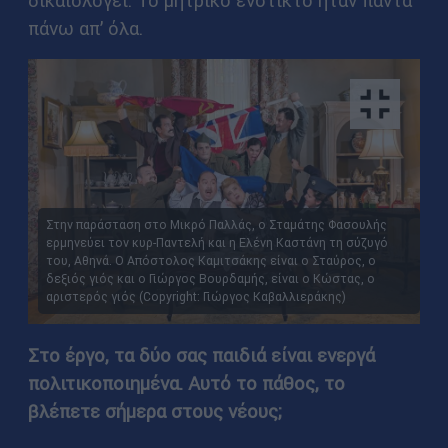
δικαιολογεί. Το μητρικό ένστικτο ήταν πάντα
πάνω απ’ όλα.
Στην παράσταση στο Μικρό Παλλάς, ο Σταμάτης Φασουλής
ερμηνεύει τον κυρ-Παντελή και η Ελένη Καστάνη τη σύζυγό
του, Αθηνά. Ο Απόστολος Καμιτσάκης είναι ο Σταύρος, ο
δεξιός γιός και ο Γιώργος Βουρδαμής, είναι ο Κώστας, ο
αριστερός γιός (Copyright: Γιώργος Καβαλλιεράκης)
Στο έργο, τα δύο σας παιδιά είναι ενεργά
πολιτικοποιημένα. Αυτό το πάθος, το
βλέπετε σήμερα στους νέους;