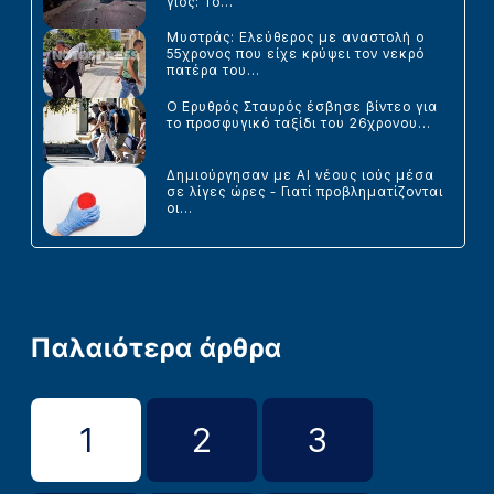
γιος: Το...
Μυστράς: Ελεύθερος με αναστολή ο
55χρονος που είχε κρύψει τον νεκρό
πατέρα του...
Ο Ερυθρός Σταυρός έσβησε βίντεο για
το προσφυγικό ταξίδι του 26χρονου...
Δημιούργησαν με AI νέους ιούς μέσα
σε λίγες ώρες - Γιατί προβληματίζονται
οι...
Παλαιότερα άρθρα
1
2
3