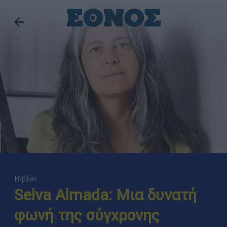
Βιβλίο
Selva Almada: Μια δυνατή
φωνή της σύγχρονης