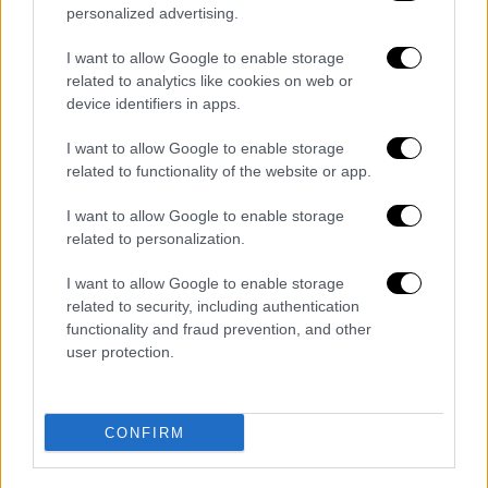
Ένα άλλο έργο που έφερε τη Selva Almada
personalized advertising.
στο προσκήνιο του διεθνούς διαλόγου είναι
I want to allow Google to enable storage
το βιβλίο
«
Νεκρά Κορίτσια
» (εκδ.
related to analytics like cookies on web or
Κλειδάριθμος, Μτφ. Αγγελική Βασιλάκου)
.
device identifiers in apps.
Κυκλοφόρησε το 2014 και προκάλεσε μεγάλη
I want to allow Google to enable storage
συζήτηση. Στις σελίδες του παρουσιάζονται
related to functionality of the website or app.
τρεις πραγματικές δολοφονίες έφηβων
I want to allow Google to enable storage
κοριτσιών που έγιναν στην Αργεντινή τη
related to personalization.
δεκαετία του ’80. Οι υποθέσεις αυτές
I want to allow Google to enable storage
συγκλόνισαν την κοινωνία της χώρας. Για τις
related to security, including authentication
ανάγκες του βιβλίου, η συγγραφέας έκανε
functionality and fraud prevention, and other
έρευνα σε επαρχιακές περιοχές της
user protection.
Αργεντινής. Μίλησε με κατοίκους, αναζήτησε
στοιχεία και προσπάθησε να καταλάβει το
CONFIRM
κοινωνικό πλαίσιο μέσα στο οποίο συνέβησαν
αυτά τα εγκλήματα. Το αποτέλεσμα είναι
ένα