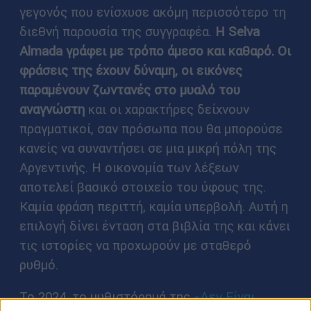
γεγονός που ενίσχυσε ακόμη περισσότερο τη
διεθνή παρουσία της συγγραφέα.
Η Selva
Almada γράφει με τρόπο άμεσο και καθαρό. Οι
φράσεις της έχουν δύναμη, οι εικόνες
παραμένουν ζωντανές στο μυαλό του
αναγνώστη
και οι χαρακτήρες δείχνουν
πραγματικοί, σαν πρόσωπα που θα μπορούσε
κανείς να συναντήσει σε μια μικρή πόλη της
Αργεντινής. Η οικονομία των λέξεων
αποτελεί βασικό στοιχείο του ύφους της.
Καμία φράση περιττή, καμία υπερβολή. Αυτή η
επιλογή δίνει ένταση στα βιβλία της και κάνει
τις ιστορίες να προχωρούν με σταθερό
ρυθμό.
Το 2024, το μυθιστόρημά της
«Δεν Είναι