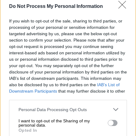
Ποτάμι» (εκδ. Κλειδάριθμος, Μτφ. Αγγελική
Do Not Process My Personal Information
Βασιλάκου)
βρέθηκε στη Βραχεία Λίστα του
Διεθνούς Βραβείου Booker. Το έργο
If you wish to opt-out of the sale, sharing to third parties, or
παρουσιάζει την ιστορία δύο αντρών που
processing of your personal or sensitive information for
targeted advertising by us, please use the below opt-out
παίρνουν μαζί τους τον γιο ενός νεκρού
section to confirm your selection. Please note that after your
φίλου τους για ψάρεμα. Μια παράξενη αλιεία
opt-out request is processed you may continue seeing
και μια σειρά συγκρούσεων με κατοίκους της
interest-based ads based on personal information utilized by
us or personal information disclosed to third parties prior to
περιοχής οδηγούν την ιστορία σε σκοτεινά
your opt-out. You may separately opt-out of the further
μονοπάτια. Στο βιβλίο αυτό ο κόσμος των
disclosure of your personal information by third parties on the
ζωντανών συναντά τον κόσμο των νεκρών
IAB’s list of downstream participants. This information may
also be disclosed by us to third parties on the
IAB’s List of
και παλιές ιστορίες επιστρέφουν για να
Downstream Participants
that may further disclose it to other
ζητήσουν λύση. Η υποψηφιότητα για το
third parties.
Booker επιβεβαίωσε την παγκόσμια σημασία
Please note that this website/app uses one or more Google
Personal Data Processing Opt Outs
του έργου της. Πολλοί αναγνώστες
services and may gather and store information including but
ανακάλυψαν μέσα από αυτό το βιβλίο τη
not limited to your visit or usage behaviour. You may click to
I want to opt-out of the Sharing of my
personal data.
grant or deny consent to Google and its third-party tags to
φωνή μιας συγγραφέα που συνδυάζει κλασική
Opted In
use your data for below specified purposes in below Google