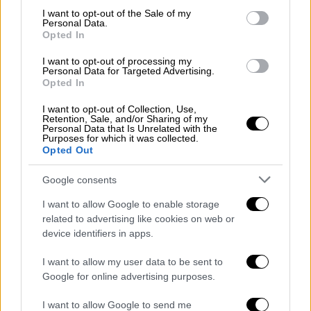
λογοτεχνική δύναμη με έντονη σύγχρονη
consent section.
I want to opt-out of the Sale of my
ματιά.
Personal Data.
Opted In
I want to opt-out of processing my
Personal Data for Targeted Advertising.
Opted In
I want to opt-out of Collection, Use,
Retention, Sale, and/or Sharing of my
Personal Data that Is Unrelated with the
Η Αργεντινή Selva Almada συναντά τη δημοσιογράφο Τίνα
Purposes for which it was collected.
Μανδηλαρά, την Παρασκευή 27 Μαρτίου στις 18:00, στις
Opted Out
Δεξαμενές Καθαρισμού, σε μια συζήτηση γύρω από τη σχέση
κοινωνίας και γραφής, τη μνήμη, την έμφυλη βία και τα
Google consents
κοινωνικά αδιέξοδα, φωτίζοντας τον τρόπο με τον οποίο το
τοπικό μετατρέπεται σε παγκόσμια λογοτεχνική εμπειρία.
I want to allow Google to enable storage
Είσοδος Ελεύθερη
related to advertising like cookies on web or
device identifiers in apps.
Τα βιβλία που φωτίζουν την
I want to allow my user data to be sent to
κοινωνία και τις γυναίκες
Google for online advertising purposes.
I want to allow Google to send me