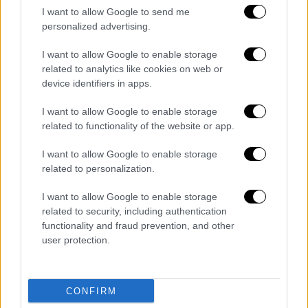
υπάρχει. Οι σχέσεις, οι εντάσεις, οι επιθυμίες.
I want to allow Google to send me
personalized advertising.
Όλα αποκτούν μεγαλύτερη ένταση και
οδηγούν την ιστορία σε μια κορύφωση που σε
I want to allow Google to enable storage
κρατάει μέχρι το τέλος. Το βιβλίο έχει
related to analytics like cookies on web or
device identifiers in apps.
έντονη ατμόσφαιρα και σε κάνει να νιώθεις
ότι βρίσκεσαι μέσα στην πόλη, περπατάς
I want to allow Google to enable storage
στους δρόμους της και βλέπεις τα πράγματα
related to functionality of the website or app.
να αλλάζουν μπροστά σου.
I want to allow Google to enable storage
related to personalization.
I want to allow Google to enable storage
related to security, including authentication
functionality and fraud prevention, and other
user protection.
Laszlo Krasznahorkai
CONFIRM