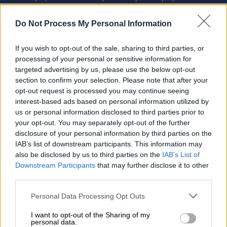
πλήρης εικόνα. Νιώθεις ότι παρακολουθείς
κάτι που επαναλαμβάνεται με μικρές αλλαγές,
Do Not Process My Personal Information
σαν ένας κύκλος που προχωρά και επιστρέφει
If you wish to opt-out of the sale, sharing to third parties, or
ταυτόχρονα. Αυτό που μένει έντονα είναι η
processing of your personal or sensitive information for
αίσθηση του χρόνου. Οι μέρες κυλούν αργά,
targeted advertising by us, please use the below opt-out
κάθε κίνηση έχει βάρος και ακόμη και μια
section to confirm your selection. Please note that after your
opt-out request is processed you may continue seeing
απλή διαδρομή από το ένα σπίτι στο άλλο
interest-based ads based on personal information utilized by
μοιάζει σημαντική. Είναι από εκείνα τα βιβλία
us or personal information disclosed to third parties prior to
που σε βάζουν να δεις την καθημερινότητα με
your opt-out. You may separately opt-out of the further
disclosure of your personal information by third parties on the
άλλο μάτι.
IAB’s list of downstream participants. This information may
also be disclosed by us to third parties on the
IAB’s List of
Στο βιβλίο «
Η μελαγχολία της αντίστασης
»
Downstream Participants
that may further disclose it to other
μεταφερόμαστε σε μια μικρή πόλη που αρχικά
third parties.
φαίνεται ήρεμη. Η άφιξη ενός τσίρκου
Please note that this website/app uses one or more Google
Personal Data Processing Opt Outs
αλλάζει τα πάντα. Το πιο εντυπωσιακό
services and may gather and store information including but
not limited to your visit or usage behaviour. You may click to
I want to opt-out of the Sharing of my
στοιχείο του είναι ένα τεράστιο νεκρό κήτος
personal data.
grant or deny consent to Google and its third-party tags to