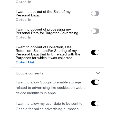
που εκτίθεται σε ένα φορτηγό. Από τη στιγμή
Opted In
use your data for below specified purposes in below Google
που εμφανίζεται, η πόλη αποκτά μια περίεργη
consent section.
I want to opt-out of the Sale of my
Personal Data.
ένταση.
Opted In
Οι χαρακτήρες είναι πολύ ζωντανοί. Υπάρχει
I want to opt-out of processing my
Personal Data for Targeted Advertising.
ένας άνθρωπος που προσπαθεί να καταλάβει
Opted In
τον κόσμο μέσα από τη μουσική και την τάξη,
I want to opt-out of Collection, Use,
μια γυναίκα που επιδιώκει δύναμη και έλεγχο,
Retention, Sale, and/or Sharing of my
Personal Data that Is Unrelated with the
και πολλοί ακόμη που κινούνται ανάμεσα σε
Purposes for which it was collected.
Opted Out
φόβο και περιέργεια. Καθώς η ιστορία
προχωρά, η πόλη αρχίζει να αλλάζει. Οι
Google consents
ισορροπίες μετακινούνται και οι άνθρωποι
I want to allow Google to enable storage
αντιδρούν με τρόπους που δείχνουν τι
related to advertising like cookies on web or
κρύβεται μέσα τους.
device identifiers in apps.
I want to allow my user data to be sent to
Αυτό που κάνει εντύπωση είναι πώς ένα
Google for online advertising purposes.
γεγονός φέρνει στην επιφάνεια ό,τι ήδη