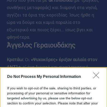
Αυτό που γίνεται με
ακτοπλοϊκά
(με τραγικές
συνθήκες μεταφοράς) και διαμονή στα νησιά,
αγγίζει τα όρια της κοροϊδίας. Ίσως ήρθε η
ώρα να δούμε και καμιά παραλία στο
εξωτερικό και ποιος ξέρει… ίσως βγει και
φθηνότερα.
Άγγελος Γεραιουδάκης
Κρατάω:
Οι
«Ψυχοκόρες» έριξαν αυλαία στον
ΑΝΤ1+,
μ' ένα δυνατό και συγκλονιστικό
φινάλε. Η εξαιρετική σκηνοθεσία, το
Do Not Process My Personal Information
καλογραμμένο σενάριο και οι ταλαντούχοι
If you wish to opt-out of the sale, sharing to third parties, or
νέοι ηθοποιοί αποτέλεσαν τον πυρήνα μίας
processing of your personal or sensitive information for
από τις καλύτερες φετινές τηλεοπτικές
targeted advertising by us, please use the below opt-out
σειρές. Η ιστορία αποτυπώνει με ωμό και
section to confirm your selection. Please note that after your