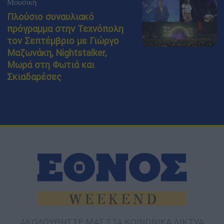
Μουσική
Πλούσιο συναυλιακό
πρόγραμμα στην Τεχνόπολη
τον Σεπτέμβριο με Γιώργο
Μαζωνάκη, Nightstalker,
Μωρά στη Φωτιά και
Σκιαδαρέσες
ΑΚΟΛΟΥΘΗΣΤΕ ΜΑΣ ΣΤΑ ΚΟΙΝΩΝΙΚΑ ΔΙΚΤΥΑ