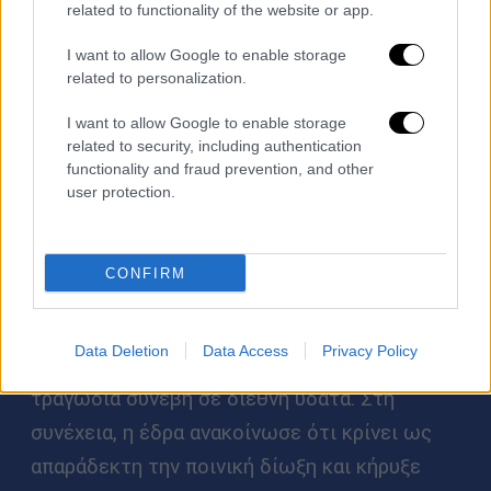
related to functionality of the website or app.
Κρατάω:
Την
αθώωση των εννέα
I want to allow Google to enable storage
related to personalization.
κατηγορούμενων Αιγύπτιων για το πολύνεκρο
ναυάγιο της Πύλου
. Οι εννέα κατηγορήθηκαν
I want to allow Google to enable storage
related to security, including authentication
για διακίνηση, κατά τη χαρακτηριστική,
functionality and fraud prevention, and other
ευρύτερη πρακτική των Αρχών, , για κάθε
user protection.
βάρκα ή αυτοκίνητο με μετανάστες που
φτάνει στη χώρα μας, τουλάχιστον ένα άτομο
CONFIRM
να συλλαμβάνεται και να κατηγορείται. Το
δικαστήριο της Καλαμάτας σημείωσε ότι ήταν
Data Deletion
Data Access
Privacy Policy
αναρμόδιο να δικάσει την υπόθεση, καθώς η
τραγωδία συνέβη σε διεθνή ύδατα. Στη
συνέχεια, η έδρα ανακοίνωσε ότι κρίνει ως
απαράδεκτη την ποινική δίωξη και κήρυξε