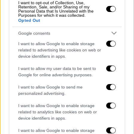
προηγούμενη εβδομάδα, ενώ ταυτόχρονα, από
I want to opt-out of Collection, Use,
Retention, Sale, and/or Sharing of my
το βράδυ της πρώτης προβολής του πρώτου
Personal Data that Is Unrelated with the
Purposes for which it was collected.
επεισοδίου, ολόκληρη η νέα σεζόν είναι
Opted Out
διαθέσιμη στο Netflix για όσους επιθυμούν να
Google consents
μην περιμένουν εβδομάδες. Ωστόσο, τα νέα
I want to allow Google to enable storage
επεισόδια δεν ήταν το αποτέλεσμα που
related to advertising like cookies on web or
περιμέναμε από τον Χριστόφορο
device identifiers in apps.
Παπακαλιάτη. Σημαντικά κοινωνικά ζητήματα
I want to allow my user data to be sent to
αντιμετωπίζονται επιφανειακά, η πλοκή αργή,
Google for online advertising purposes.
δεν υπάρχει σασπένς και σε αρκετές σκηνές
I want to allow Google to send me
υπάρχει έντονη επίκληση στο συναίσθημα.
personalized advertising.
Από τα πρώτα κιόλας λεπτά, ο τηλεθεατής
I want to allow Google to enable storage
αρχίζει γρήγορα να μετράει τον χρόνο για να
related to analytics like cookies on web or
device identifiers in apps.
φτάσει στο τέλος.
Αφροδίτη Γκόγκογλου
I want to allow Google to enable storage