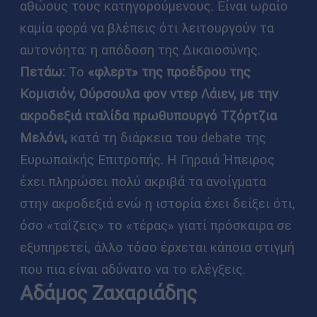
αθώους τους κατηγορούμενους. Είναι ωραίο
καμία φορά να βλέπεις ότι λειτουργούν τα
αυτονόητα: η απόδοση της Δικαιοσύνης.
Πετάω:
Το
«φλερτ» της προέδρου της
Κομισιόν,
Ούρσουλα φον ντερ Λάιεν, με την
ακροδεξιά ιταλίδα πρωθυπουργό Τζόρτζια
Μελόνι
,
κατά τη διάρκεια του debate της
Ευρωπαϊκής Επιτροπής. Η Γηραιά Ήπειρος
έχει πληρώσει πολύ ακριβά τα ανοίγματα
στην ακροδεξιά ενώ η ιστορία έχει δείξει ότι,
όσο «ταΐζεις» το «τέρας» γιατί πρόσκαιρα σε
εξυπηρετεί, άλλο τόσο έρχεται κάποια στιγμή
που πια είναι αδύνατο να το ελέγξεις.
Αδάμος Ζαχαριάδης