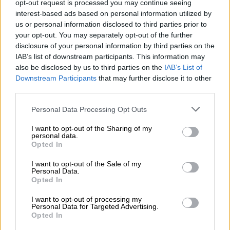
opt-out request is processed you may continue seeing
ρεαλιστικό τρόπο τις ανθρώπινες σχέσεις, οι
interest-based ads based on personal information utilized by
οποίες συχνά αναδύονται μέσα από το πρίσμα
us or personal information disclosed to third parties prior to
your opt-out. You may separately opt-out of the further
της αλληλεπίδρασης μεταξύ καταπιεζόμενου
disclosure of your personal information by third parties on the
και καταπιεστή, εξουσιαζόμενου και
IAB’s list of downstream participants. This information may
also be disclosed by us to third parties on the
IAB’s List of
εξουσιαστή. Οι «Ψυχοκόρες» μας
Downstream Participants
that may further disclose it to other
προσκάλεσαν να ρίξουμε μια ματιά στην
third parties.
κλειδαρότρυπα μιας εποχής τρομοκρατίας και
Please note that this website/app uses one or more Google
Personal Data Processing Opt Outs
services and may gather and store information including but
ελπίδας. Μιας εποχής όπου το γυναικείο
not limited to your visit or usage behaviour. You may click to
I want to opt-out of the Sharing of my
σώμα ήταν, ταυτόχρονα, τόπος ιερός και
personal data.
grant or deny consent to Google and its third-party tags to
Opted In
use your data for below specified purposes in below Google
νόμισμα επιβίωσης και όπου σε κάθε λαμπερό
consent section.
I want to opt-out of the Sale of my
αρχοντικό υπήρχε κι ένα σκοτεινό υπόγειο
Personal Data.
Opted In
γεμάτο μυστικά.
Πετάω:
Τον δεύτερο κύκλο του
«Maestro»
I want to opt-out of processing my
Personal Data for Targeted Advertising.
που έκανε πρεμιέρα στο MEGA μόλις την
Opted In