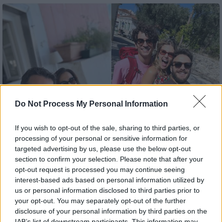
Do Not Process My Personal Information
If you wish to opt-out of the sale, sharing to third parties, or
processing of your personal or sensitive information for
targeted advertising by us, please use the below opt-out
section to confirm your selection. Please note that after your
Τηλεόραση
|
13.10.2025 14:13
opt-out request is processed you may continue seeing
Οι νέες φωτογραφίες του Χριστόφορου
interest-based ads based on personal information utilized by
Παπακαλιάτη από τα γυρίσματα του
us or personal information disclosed to third parties prior to
«Maestro» στους Παξούς
your opt-out. You may separately opt-out of the further
disclosure of your personal information by third parties on the
Η νέα σεζόν της επιτυχημένης σειράς
IAB’s list of downstream participants. This information may