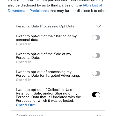
αναμένεται με μεγάλη ανυπομονησία
also be disclosed by us to third parties on the
IAB’s List of
Downstream Participants
that may further disclose it to other
third parties.
Please note that this website/app uses one or more Google
Personal Data Processing Opt Outs
services and may gather and store information including but
not limited to your visit or usage behaviour. You may click to
I want to opt-out of the Sharing of my
personal data.
grant or deny consent to Google and its third-party tags to
Opted In
use your data for below specified purposes in below Google
consent section.
I want to opt-out of the Sale of my
Personal Data.
Opted In
I want to opt-out of processing my
Personal Data for Targeted Advertising.
Opted In
I want to opt-out of Collection, Use,
Retention, Sale, and/or Sharing of my
Personal Data that Is Unrelated with the
Τηλεόραση
|
06.10.2025 12:03
Purposes for which it was collected.
Opted Out
Στους Παξούς οι συντελεστές του
«Maestro» για τα γυρίσματα της 4ης
Google consents