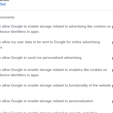
σχεδίαζε επίθεση στον Λευκό Οίκο
Out
και... ξεσκέπασε ολόκληρη
εγκληματική ομάδα
consents
Φωτογραφίες με τον εξοπλισμό και
o allow Google to enable storage related to advertising like cookies on
τους δράστες έδωσαν οι
evice identifiers in apps.
αμερικανικές αρχές στη δημοσιότητα
o allow my user data to be sent to Google for online advertising
s.
to allow Google to send me personalized advertising.
Κόσμος
|
17.06.2026 22:33
Συμφωνία ΗΠΑ-Ιράν: Διαβάζοντας
o allow Google to enable storage related to analytics like cookies on
τα 14 σημεία... πίσω από τις
evice identifiers in apps.
λέξεις - Τι εξασφαλίζει το
o allow Google to enable storage related to functionality of the website
προσχέδιο
Μεγάλες δεσμεύσεις από την
Ουάσιγκτον, όχι όμως και από την
o allow Google to enable storage related to personalization.
Τεχεράνη
o allow Google to enable storage related to security, including