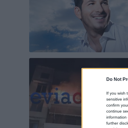
Do Not Pr
If you wish 
sensitive in
confirm you
continue se
information 
further disc