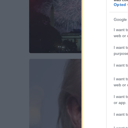
Opted 
Google 
I want t
web or d
I want t
purpose
I want 
I want t
web or d
I want t
or app.
I want t
I want t