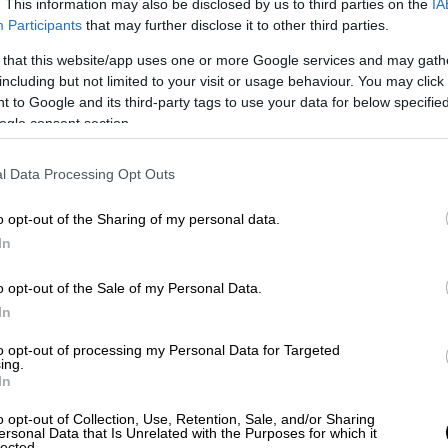
. This information may also be disclosed by us to third parties on the
IA
Participants
that may further disclose it to other third parties.
Κόσμος
|
17.06.2026 22:52
 that this website/app uses one or more Google services and may gath
Χάος στη Νότια Αφρική:
including but not limited to your visit or usage behaviour. You may click 
 to Google and its third-party tags to use your data for below specifi
Διαδηλωτές επιτίθενται σε
ogle consent section.
μετανάστες και τους δίνουν διορία
να φύγουν
l Data Processing Opt Outs
Διαδηλωτές «κλείδωσαν» τη 30η
Ιουνίου ως τη λήξη της προθεσμίας
o opt-out of the Sharing of my personal data.
για τους μετανάστες να
In
εγκαταλείψουν τη χώρα - Κύμα φόβου
και αγωνίας σε εκατοντάδες
o opt-out of the Sale of my Personal Data.
ανθρώπους
In
to opt-out of processing my Personal Data for Targeted
ing.
In
Κόσμος
|
17.06.2026 22:40
Μητέρα «έδωσε» τον γιο της που
o opt-out of Collection, Use, Retention, Sale, and/or Sharing
ersonal Data that Is Unrelated with the Purposes for which it
lected.