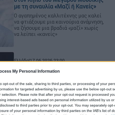
με τη συναυλία «Μαζί ή Κανείς»
Ο αγαπημένος καλλιτέχνης μας καλεί
να φτιάξουμε μια καινούρια ανάμνηση,
να ζήσουμε μια βραδιά «μαζί» χωρίς
να λείπει «κανείς»
Ελλάδα
|
17.06.2026 23:00
Φωτιά σε διαμέρισμα στη
ocess My Personal Information
Χαλκίδα: Απεγκλώβισε άτομο η
Πυροσβεστική
to opt-out of the sale, sharing to third parties, or processing of your per
Αυτή την ώρα, οι πυροσβέστες
formation for targeted advertising by us, please use the below opt-out s
r selection. Please note that after your opt-out request is processed y
επιχειρούν για την κατάσβεση και
eing interest-based ads based on personal information utilized by us or
απεγκλωβίζουν ενοίκους και από
disclosed to third parties prior to your opt-out. You may separately opt-
άλλους ορόφους
losure of your personal information by third parties on the IAB’s list of