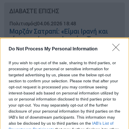
ΔΙΑΒΑΣΤΕ ΕΠΙΣΗΣ
Πολιτισμός
|
04.06.2026 18:48
Μαρζάν Σατραπί: «Είμαι Ιρανή και
είμαι περήφανη γι' αυτό» - Το
πολιτικό υπόβαθρο που διαμόρφωσε
Do Not Process My Personal Information
την Μάρτζι του Persepolis
If you wish to opt-out of the sale, sharing to third parties, or
processing of your personal or sensitive information for
Σινεμά
|
17.06.2026 16:30
targeted advertising by us, please use the below opt-out
Τα Ευρωπαϊκά Βραβεία
section to confirm your selection. Please note that after your
Κινηματογράφου στην Αθήνα - Το
opt-out request is processed you may continue seeing
πρόγραμμα δράσεων της ΕΑΚ και του
interest-based ads based on personal information utilized by
us or personal information disclosed to third parties prior to
ΕΚΚΟΜΕΔ
your opt-out. You may separately opt-out of the further
disclosure of your personal information by third parties on the
IAB’s list of downstream participants. This information may
also be disclosed by us to third parties on the
IAB’s List of
Ειδικότερα, το «Απόλλων» ανακοίνωσε μετά