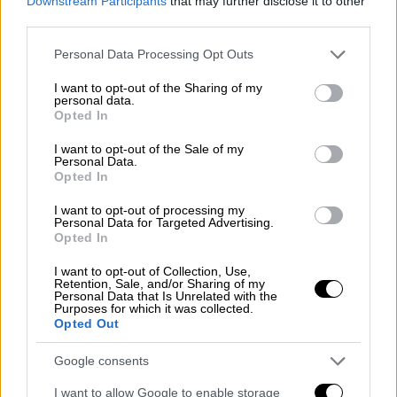
Downstream Participants
that may further disclose it to other
την καταστροφή ότι
πρόκειται να διαθέσει
third parties.
όλα τα έσοδα της προβολής της ταινίας
Please note that this website/app uses one or more Google
Personal Data Processing Opt Outs
«Persepolis»
- της προσφάτως εκλιπούσας
services and may gather and store information including but
not limited to your visit or usage behaviour. You may click to
I want to opt-out of the Sharing of my
Μαρζάν Σατραπί - την Πέμπτη (18/6) προς
personal data.
grant or deny consent to Google and its third-party tags to
ενίσχυση του ιδιοκτήτη του συνεργείου
.
Opted In
use your data for below specified purposes in below Google
consent section.
«Σε δύσκολες στιγμές,
η αλληλεγγύη είναι η
I want to opt-out of the Sale of my
Personal Data.
μεγαλύτερη δύναμη μιας γειτονιάς
. Πάντα θα
Opted In
έχουμε ο ένας τον άλλον και θα το
I want to opt-out of processing my
αποδεικνύουμε έμπρακτα. Το
σινεμά δεν
Personal Data for Targeted Advertising.
Opted In
είναι απλά η παρακολούθηση μιας ταινίας
.
Είναι μια συλλογική εμπειρία που
I want to opt-out of Collection, Use,
Retention, Sale, and/or Sharing of my
συνεχίζεται και εκτός αίθουσας, είναι
ο
Personal Data that Is Unrelated with the
Purposes for which it was collected.
τρόπος να ζούμε όλα όσα συναντάμε
στην
Opted Out
καθημερινότητα μας
μέσα από το "εμείς"
»,
επισημαίνεται μεταξύ άλλων στην ανάρτηση.
Google consents
Παράλληλα, στον χώρο του κινηματογράφου
I want to allow Google to enable storage