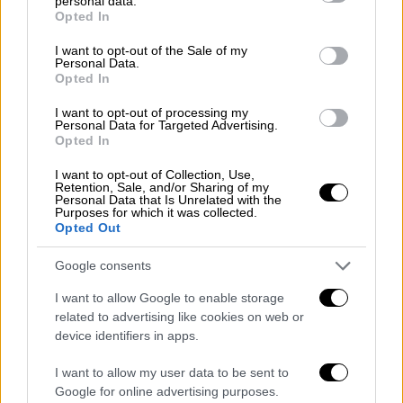
personal data.
grant or deny consent to Google and its third-party tags to
Δείτε τη συνταγή για τα δροσερά, γλυκά
Opted In
use your data for below specified purposes in below Google
σαντουιτσάκια
consent section.
I want to opt-out of the Sale of my
Personal Data.
Opted In
I want to opt-out of processing my
Personal Data for Targeted Advertising.
Opted In
I want to opt-out of Collection, Use,
Retention, Sale, and/or Sharing of my
Personal Data that Is Unrelated with the
Purposes for which it was collected.
Opted Out
Google consents
I want to allow Google to enable storage
related to advertising like cookies on web or
device identifiers in apps.
Food & Drink
|
24.07.2025 09:10
I want to allow my user data to be sent to
Σαν κρεμώδες κοκτέιλ - Πλούσιο
Google for online advertising purposes.