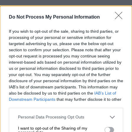
Do Not Process My Personal Information
If you wish to opt-out of the sale, sharing to third parties, or
processing of your personal or sensitive information for
targeted advertising by us, please use the below opt-out
section to confirm your selection. Please note that after your
opt-out request is processed you may continue seeing
interest-based ads based on personal information utilized by
us or personal information disclosed to third parties prior to
your opt-out. You may separately opt-out of the further
disclosure of your personal information by third parties on the
IAB’s list of downstream participants. This information may
also be disclosed by us to third parties on the
IAB’s List of
Downstream Participants
that may further disclose it to other
Food & Drink
|
01.08.2025 09:21
third parties.
Γλυκάκια για το Σαββατοκύριακο -
Please note that this website/app uses one or more Google
Σάντουιτς από μπισκότα και παγωτό
Personal Data Processing Opt Outs
services and may gather and store information including but
κεράσι
not limited to your visit or usage behaviour. You may click to
I want to opt-out of the Sharing of my