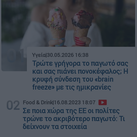
01
Υγεία
|
30.05.2026 16:38
Τρώτε γρήγορα το παγωτό σας
και σας πιάνει πονοκέφαλος; Η
κρυφή σύνδεση του «brain
freeze» με τις ημικρανίες
02
Food & Drink
|
16.08.2023 18:07
Σε ποια χώρα της ΕΕ οι πολίτες
τρώνε το ακριβότερο παγωτό: Τι
δείχνουν τα στοιχεία