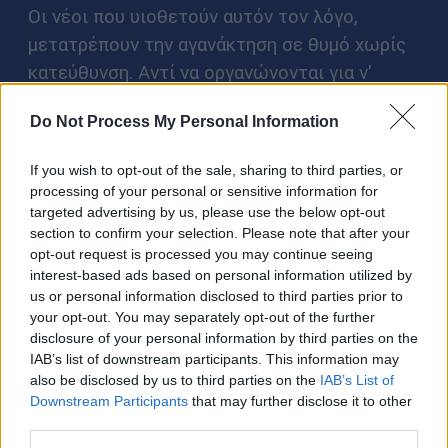
Οι νέοι που υιοθετούν αυτόν τον λόγο,
μετατρέπουν την αγανάκτηση σε θυμό χωρίς
κατεύθυνση. Αντί να οργανώνονται για ν'
αλλάξουν τις συνθήκες τους, αναπαράγουν
Do Not Process My Personal Information
ένα ύφος που
τελικά εγκαθιστά τον
παραβατικό τρόπο ζωής ως «τιμή» και
If you wish to opt-out of the sale, sharing to third parties, or
«αυθεντικότητα»
.
processing of your personal or sensitive information for
targeted advertising by us, please use the below opt-out
Όταν η βωμολοχία γίνεται
section to confirm your selection. Please note that after your
opt-out request is processed you may continue seeing
mainstream
interest-based ads based on personal information utilized by
us or personal information disclosed to third parties prior to
your opt-out. You may separately opt-out of the further
Δεν είναι που τα παιδιά ακούν βρισιές. Είναι
disclosure of your personal information by third parties on the
που τις αποδέχονται ως φυσικό λεξιλόγιο.
IAB’s list of downstream participants. This information may
also be disclosed by us to third parties on the
IAB’s List of
Και όταν αυτό το λεξιλόγιο γίνεται
Downstream Participants
that may further disclose it to other
mainstream, η χυδαιότητα παύει να είναι
third parties.
εξαίρεση, γίνεται κανόνας.
Όχι, η τέχνη δεν