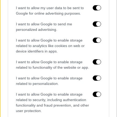
δυσκολεύονται να βρουν νόημα, εργασία ή
I want to allow my user data to be sent to
προοπτική, η μουσική μετατρέπεται σε
Google for online advertising purposes.
πολιτιστικό παυσίπονο. Δεν είναι τυχαίο ότι
τα live έχουν αποκτήσει διαστάσεις σχεδόν
I want to allow Google to send me
personalized advertising.
τελετουργικές. Ο ΛΕΞ, με το προφίλ του
εσωστρεφούς παρατηρητή και «ανθρώπου
I want to allow Google to enable storage
του δρόμου»,
προβάλλεται σαν ένας
related to analytics like cookies on web or
device identifiers in apps.
σύγχρονος αντι-ήρωας. Κάποιος που τους
καταλαβαίνει ή τουλάχιστον αυτό νομίζουν
.
I want to allow Google to enable storage
related to functionality of the website or app.
Όμως πίσω από το «μας καταλαβαίνει»,
I want to allow Google to enable storage
κρύβεται ένα συλλογικό αίσθημα
related to personalization.
παθητικότητας. Αντί να λειτουργεί
λυτρωτικά, η ταύτιση με τον σκοτεινό του
I want to allow Google to enable storage
related to security, including authentication
κόσμο μοιάζει να γίνεται βούρκος. Το sold out
functionality and fraud prevention, and other
στο ΟΑΚΑ είναι το αποκορύφωμα αυτής της
user protection.
τάσης. Χιλιάδες νέοι να βρίσκονται εκεί όχι