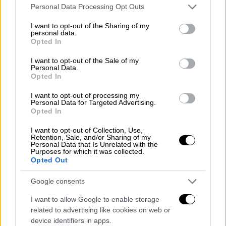
Please note that this website/app uses one or more Google
Personal Data Processing Opt Outs
έχει όρια. Αλλά όταν απευθύνεται σε
services and may gather and store information including but
εκατοντάδες χιλιάδες ανθρώπους, έχει
not limited to your visit or usage behaviour. You may click to
I want to opt-out of the Sharing of my
personal data.
grant or deny consent to Google and its third-party tags to
ευθύνη
.
Opted In
use your data for below specified purposes in below Google
consent section.
Η μουσική του ΛΕΞ και άλλων καλλιτεχνών
I want to opt-out of the Sale of my
Personal Data.
αυτού του ύφους δημιουργεί ένα ιδιότυπο
Opted In
«γλωσσικό θόρυβο» μέσα στον οποίο δεν
I want to opt-out of processing my
ακούγονται πλέον λέξεις για αγώνα,
Personal Data for Targeted Advertising.
Opted In
αξιοπρέπεια, δημιουργία. Μόνο για νύχτες,
I want to opt-out of Collection, Use,
ποτά, μίσος, προδοσία και επιβίωση «με τον
Retention, Sale, and/or Sharing of my
Personal Data that Is Unrelated with the
δικό μας τρόπο». Ένα λεξιλόγιο που σταδιακά
Purposes for which it was collected.
διαμορφώνει νοοτροπίες.
Opted Out
Ενας σύγχρονος αντι-ήρωας
Google consents
I want to allow Google to enable storage
related to advertising like cookies on web or
Στη μετα-πανδημική εποχή, όπου οι νέοι
device identifiers in apps.