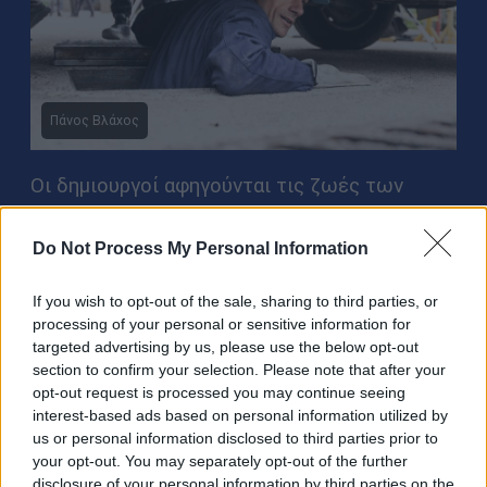
Πάνος Βλάχος
Οι δημιουργοί αφηγούνται τις ζωές των
ηρώων μέσα από καθημερινές στιγμές τους,
είναι άνθρωποι της διπλανής πόρτας.
Η σειρά
Do Not Process My Personal Information
δεν ζητά να τους λυπηθούμε, αλλά μας αφήνει
If you wish to opt-out of the sale, sharing to third parties, or
απλώς να τους γνωρίσουμε και να δούμε σε
processing of your personal or sensitive information for
αυτούς κάτι γνώριμο, σχεδόν οικείο
. Είναι μία
targeted advertising by us, please use the below opt-out
κραυγή που βγάζουν αυτοί οι χαρακτήρες, μία
section to confirm your selection. Please note that after your
opt-out request is processed you may continue seeing
κραυγή που θα ήθελε να βγάλει ο
interest-based ads based on personal information utilized by
οποιοσδήποτε άνθρωπος που έχει
us or personal information disclosed to third parties prior to
συναντήσει εμπόδια στη ζωή του, τα οποία
your opt-out. You may separately opt-out of the further
disclosure of your personal information by third parties on the