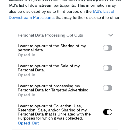
δεν τον αφήνουν να ζήσει απλά και όμορφα. Η
IAB’s list of downstream participants. This information may
παρουσία ηθοποιών που συχνά συνδέονται με
also be disclosed by us to third parties on the
IAB’s List of
κωμικούς ρόλους λειτουργεί σαν αντίβαρο
Downstream Participants
that may further disclose it to other
third parties.
στη δραματική ατμόσφαιρα. Η σειρά αποκτά
ισορροπία, με χιούμορ που φωτίζει τις
Please note that this website/app uses one or more Google
Personal Data Processing Opt Outs
services and may gather and store information including but
σκοτεινές γωνιές της ιστορίας.
not limited to your visit or usage behaviour. You may click to
I want to opt-out of the Sharing of my
personal data.
grant or deny consent to Google and its third-party tags to
Στο τρίτο επεισόδιο αποκαλύπτεται και το
Opted In
use your data for below specified purposes in below Google
προσωπικό κίνητρο της Όλγας, μια ιστορία
consent section.
I want to opt-out of the Sale of my
που βασίζεται, επίσης, σε πραγματικό
Personal Data.
Opted In
γεγονός και δίνει νέο τόνο στην αφήγηση.
Στοιχείο που οι δημιουργοί προστατεύουν ως
I want to opt-out of processing my
Personal Data for Targeted Advertising.
κόρη οφθαλμού και δεν αποκαλύπτουν τίποτα
Opted In
σε σχέση με αυτό.
Η σειρά θέτει ερωτήματα
I want to opt-out of Collection, Use,
για τα όρια της προσωπικής αντοχής, για τα
Retention, Sale, and/or Sharing of my
Personal Data that Is Unrelated with the
σημεία στα οποία κάποιος αναγνωρίζει το
Purposes for which it was collected.
Opted Out
δικό του «τέρας», τη δική του «τράπεζα»,