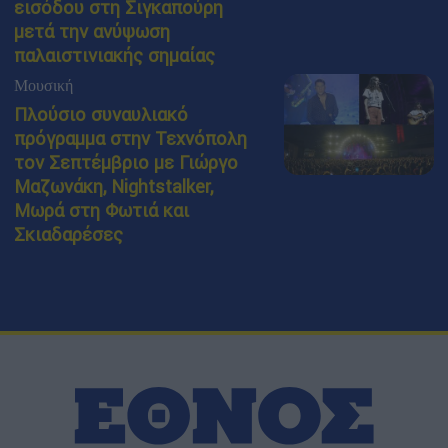
εισόδου στη Σιγκαπούρη
μετά την ανύψωση
παλαιστινιακής σημαίας
Μουσική
Πλούσιο συναυλιακό
πρόγραμμα στην Τεχνόπολη
τον Σεπτέμβριο με Γιώργο
Μαζωνάκη, Nightstalker,
Μωρά στη Φωτιά και
Σκιαδαρέσες