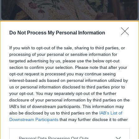
Ελλάδα
|
15.02.2025 22:25
Do Not Process My Personal Information
Βαρθολομαίος για τη χυδαία ανάρτηση
Μητροπολίτη κατά της Καρυστιανού:
If you wish to opt-out of the sale, sharing to third parties, or
«Κανείς δε δικαιούται να προσβάλει μία
processing of your personal or sensitive information for
χαροκαμένη μάνα»
targeted advertising by us, please use the below opt-out
section to confirm your selection. Please note that after your
Όσα ανέφερε ο Οικουμενικός Πατριάρχης
opt-out request is processed you may continue seeing
μετά τον Μεγάλο Εσπερινό στον
interest-based ads based on personal information utilized by
Πατριαρχικό Ναό του Αγίου Γεωργίου
us or personal information disclosed to third parties prior to
your opt-out. You may separately opt-out of the further
disclosure of your personal information by third parties on the
IAB’s list of downstream participants. This information may
also be disclosed by us to third parties on the
IAB’s List of
Downstream Participants
that may further disclose it to other
third parties.
Please note that this website/app uses one or more Google
Personal Data Processing Opt Outs