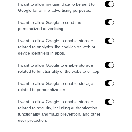
I want to allow my user data to be sent to
Google for online advertising purposes.
I want to allow Google to send me
personalized advertising.
I want to allow Google to enable storage
related to analytics like cookies on web or
device identifiers in apps.
I want to allow Google to enable storage
related to functionality of the website or app.
Θέατρο
|
15.02.2025 22:00
I want to allow Google to enable storage
related to personalization.
Λένα Παπαληγούρα: Στον ρόλο της
Σκάρτελ Ο’ Χάρα στην πολυαναμενόμενη
I want to allow Google to enable storage
παραγωγή «Όσα Παίρνει ο Άνεμος»
related to security, including authentication
functionality and fraud prevention, and other
Το Δημοτικό Θέατρο Πειραιά παρουσιάζει
user protection.
το μνημειώδες μυθιστόρημα της Μάργκαρετ