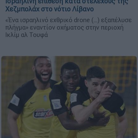
Ισραηλινή επίθεση κατά στελέχους της
Χεζμπολάχ στο νότιο Λίβανο
«Ένα ισραηλινό εχθρικό drone (…) εξαπέλυσε
πλήγμα» εναντίον οχήματος στην περιοχή
Ικλίμ αλ Τουφά