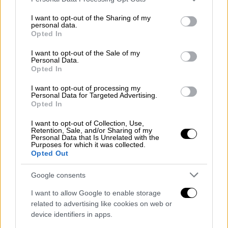
services and may gather and store information including but
not limited to your visit or usage behaviour. You may click to
I want to opt-out of the Sharing of my
personal data.
grant or deny consent to Google and its third-party tags to
Opted In
use your data for below specified purposes in below Google
consent section.
I want to opt-out of the Sale of my
Personal Data.
Opted In
I want to opt-out of processing my
Personal Data for Targeted Advertising.
Κόσμος
|
15.02.2025 22:14
Opted In
Ξεκινούν ειρηνευτικές συνομιλίες ΗΠΑ
I want to opt-out of Collection, Use,
και Ρωσία για την Ουκρανία: Η
Retention, Sale, and/or Sharing of my
Personal Data that Is Unrelated with the
συνάντηση στη Σαουδική Αραβία και το
Purposes for which it was collected.
τηλεφώνημα Λαβρόφ-Ρούμπιο
Opted Out
Πριν τις 28 Φεβρουαρίου το τετ-α-τετ
Google consents
Τραμπ και Πούτιν
I want to allow Google to enable storage
related to advertising like cookies on web or
device identifiers in apps.