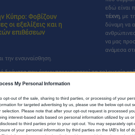
εδώ είναι 
τέχνη
, με τ
ν Κύπρο: Φοβίζουν
ς οι εξελίξεις και η
δύναμη να 
κών επιθέσεων
ανθρώπινες
να μας προ
ανάμεσα στ
ι την ενσυναίσθηση.
 δράματα που έχουν παρουσιαστεί τα τελευταία χρό
χες και πολέμους, αλλά κυρίως πρόσωπα, στιγμές, α
ocess My Personal Information
περβαίνου,ν τα όρια των ειδήσεων.
Ταινίες που δεν 
ητούν με τον θεατή για το τί σημαίνει να ζεις υπό τ
to opt-out of the sale, sharing to third parties, or processing of your per
ην πρώτη γραμμή είτε πίσω από αυτήν.
formation for targeted advertising by us, please use the below opt-out s
r selection. Please note that after your opt-out request is processed y
eing interest-based ads based on personal information utilized by us or
νική μεταφορά του εμβληματικού αντιπολεμικού μυθ
disclosed to third parties prior to your opt-out. You may separately opt-
ern Front
» μεταφέρει τον θεατή στα χαρακώματα το
losure of your personal information by third parties on the IAB’s list of