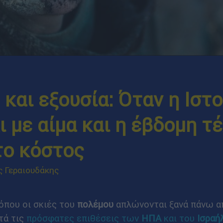
και εξουσία: Όταν η Ιστο
 με αίμα και η έβδομη τ
το κόστος
ς Γεραιουδάκης
όπου οι σκιές του
πολέμου
απλώνονται ξανά πάνω α
τά τις
πρόσφατες επιθέσεις των
ΗΠΑ
και του
Ισραή