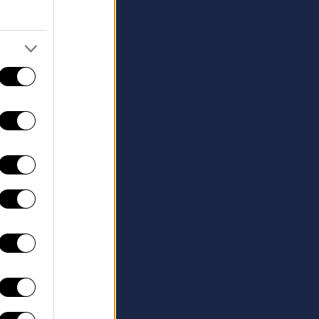
τρο από το πεδίο
. Robert
ια βαθιά
σα από μια
σκευή του πιο
τικές συνέπειες
έμματα, σιωπές και
μένου καλύτερης