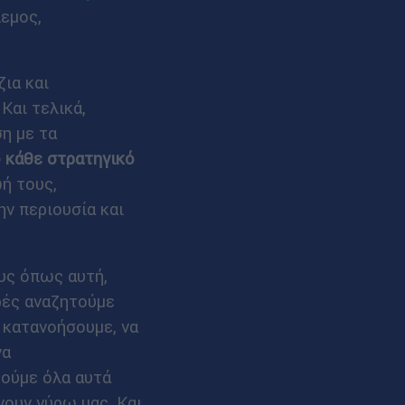
εμος,
ια και
Και τελικά,
η με τα
 κάθε στρατηγικό
ή τους,
ν περιουσία και
υς όπως αυτή,
ές αναζητούμε
 κατανοήσουμε, να
να
ούμε όλα αυτά
νουν γύρω μας. Και