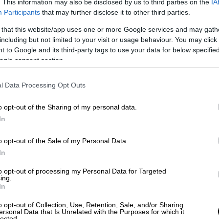
τα που σοκάρει. Ο νεαρός Paul Baumer κατατάσσετα
. This information may also be disclosed by us to third parties on the
IA
Participants
that may further disclose it to other third parties.
 πολύ γρήγορα η ιδέα της «δόξας» καταρρέει μπροσ
ο. Η ταινία δεν εξιδανικεύει τίποτα. Αντίθετα, αποδ
 that this website/app uses one or more Google services and may gath
including but not limited to your visit or usage behaviour. You may click 
παρουσιάζει τον πόλεμο ως μια μηχανή που αλέθει 
 to Google and its third-party tags to use your data for below specifi
οπνικτική ατμόσφαιρα και η σχεδόν μεταλλική μουσι
ogle consent section.
θημα αναπόφευκτης καταστροφής.
Το φιλμ απέσπασε
 καλύτερης διεθνούς ταινίας, επιβεβαιώνοντας τη 
l Data Processing Opt Outs
και τοποθετημένη έναν αιώνα πριν, μοιάζει τραγικά ε
o opt-out of the Sharing of my personal data.
In
o opt-out of the Sale of my Personal Data.
In
to opt-out of processing my Personal Data for Targeted
ing.
In
o opt-out of Collection, Use, Retention, Sale, and/or Sharing
ersonal Data that Is Unrelated with the Purposes for which it
lected.