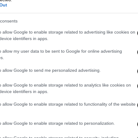
video
Out
consents
o allow Google to enable storage related to advertising like cookies on
evice identifiers in apps.
o allow my user data to be sent to Google for online advertising
s.
to allow Google to send me personalized advertising.
imer
» του Christopher Nolan μετατοπίζει το επίκεν
αστήριο και στις αίθουσες εξουσίας. Η ιστορία του J
o allow Google to enable storage related to analytics like cookies on
 «πατέρα» της
ατομικής βόμβας
, γίνεται αφορμή για μ
evice identifiers in apps.
έσης επιστήμης, φιλοδοξίας και ηθικής ευθύνης. Μέ
o allow Google to enable storage related to functionality of the website
ική αφήγηση, η ταινία
παρουσιάζει όχι μόνο την κατα
ου στην ιστορία, αλλά και τις προσωπικές και πολι
o allow Google to enable storage related to personalization.
. Η ένταση δεν προκύπτει από εκρήξεις, αλλά από βλ
λάζουν τον κόσμο. Με
επτά Όσκαρ
, συμπεριλαμβανο
o allow Google to enable storage related to security, including