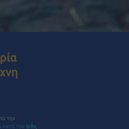
ρία
έχνη
πό την
λ
κατά του
Ιράν
,