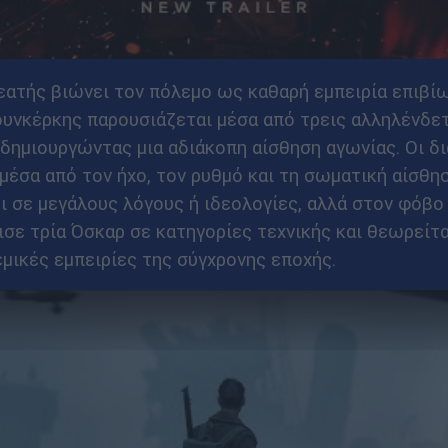
θεατής βιώνει τον πόλεμο ως καθαρή εμπειρία επιβί
υνκέρκης παρουσιάζεται μέσα από τρεις αλληλένδετ
δημιουργώντας μια αδιάκοπη αίσθηση αγωνίας. Οι διά
 μέσα από τον ήχο, τον ρυθμό και τη σωματική αίσθη
ει σε μεγάλους λόγους ή ιδεολογίες, αλλά στον φόβο
ισε τρία Όσκαρ σε κατηγορίες τεχνικής και θεωρείται
μικές εμπειρίες της σύγχρονης εποχής.