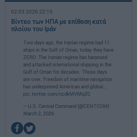
02.03.2026 22:15
Βίντεο των ΗΠΑ με επίθεση κατά
πλοίου του Ιράν
Two days ago, the Iranian regime had 11
ships in the Gulf of Oman, today they have
ZERO. The Iranian regime has harassed
and attacked international shipping in the
Gulf of Oman for decades. Those days
are over. Freedom of maritime navigation
has underpinned American and global…
pic.twitter.com/nzdkMVMqZC
— U.S. Central Command (@CENTCOM)
March 2, 2026