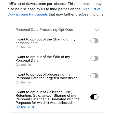
IAB’s list of downstream participants. This information may
also be disclosed by us to third parties on the
IAB’s List of
Downstream Participants
that may further disclose it to other
third parties.
Please note that this website/app uses one or more Google
Personal Data Processing Opt Outs
services and may gather and store information including but
02.03.2026 20:56
not limited to your visit or usage behaviour. You may click to
I want to opt-out of the Sharing of my
personal data.
grant or deny consent to Google and its third-party tags to
Προσαγωγή Γεωργιανού για
Opted In
use your data for below specified purposes in below Google
κατασκοπεία στη Σούδα - Εξετάζεται
consent section.
I want to opt-out of the Sale of my
από την ΕΥΠ
Personal Data.
Opted In
Η ΕΥΠ προσήγαγε έναν Γεωργιανό στην Αθήνα
I want to opt-out of processing my
καθώς υπάρχουν ενδείξεις για κατασκοπευτική
Personal Data for Targeted Advertising.
δράση στη βάση της Σούδας.
Opted In
Ο ύποπτος εξετάζεται αυτή την ώρα. Σύμφωνα με
I want to opt-out of Collection, Use,
Retention, Sale, and/or Sharing of my
πληροφορίες, τα στελέχη της ΕΥΠ του
Personal Data that Is Unrelated with the
Purposes for which it was collected.
κατασχέσανε ψηφιακό υλικό και ψάχνουν πού το
Opted Out
έστελνε.