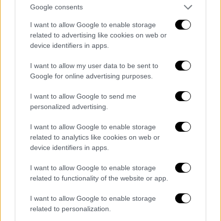
Google consents
I want to allow Google to enable storage
related to advertising like cookies on web or
device identifiers in apps.
I want to allow my user data to be sent to
Google for online advertising purposes.
02.03.2026 20:31
Οι νέες ακυρώσεις πτήσεων από την
I want to allow Google to send me
Aegean
personalized advertising.
I want to allow Google to enable storage
Σε επέκταση των πτήσεων που ακυρώνονται
related to analytics like cookies on web or
προχώρησε η AEGEAN το απόγευμα της Δευτέρας.
device identifiers in apps.
Σύμφωνα με νεώτερη ανακοίνωση, η εταιρεία
προχωρεί στην ακύρωση επιπλέον πτήσεων από
I want to allow Google to enable storage
και προς τα αεροδρόμια του Ισραήλ, του Λιβάνου,
related to functionality of the website or app.
του Ιράκ, των Ηνωμένων Αραβικών Εμιράτων και
I want to allow Google to enable storage
της Σαουδικής Αραβίας, λόγω των συνεχιζόμενων
related to personalization.
εξελίξεων στη Μέση Ανατολή.