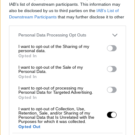
συγκροτήματα που διατηρούν σταθερή και
IAB’s list of downstream participants. This information may
also be disclosed by us to third parties on the
IAB’s List of
διακριτή παρουσία στο ελληνικό τραγούδι
Downstream Participants
that may further disclose it to other
εδώ και περισσότερες από τρεις δεκαετίες.
third parties.
Στις 13 Ιουνίου επιστρέφουν στην Τεχνόπολη
Please note that this website/app uses one or more Google
Personal Data Processing Opt Outs
Δήμου Αθηναίων παρουσιάζοντας τη μουσική
services and may gather and store information including but
παράσταση «
Οργή Λαού
», η οποία δίνει
not limited to your visit or usage behaviour. You may click to
I want to opt-out of the Sharing of my
personal data.
grant or deny consent to Google and its third-party tags to
ιδιαίτερη έμφαση στη μελοποιημένη ποίηση.
Opted In
use your data for below specified purposes in below Google
consent section.
I want to opt-out of the Sale of my
Η σχέση του συγκροτήματος με την ποίηση
Personal Data.
αποτελεί διαχρονικό χαρακτηριστικό της
Opted In
πορείας του. Μέσα από τις συνθέσεις τους,
I want to opt-out of processing my
Personal Data for Targeted Advertising.
στίχοι σημαντικών Ελλήνων ποιητών
Opted In
βρίσκουν νέο μουσικό χώρο έκφρασης και
I want to opt-out of Collection, Use,
συναντούν ένα ευρύ κοινό. Η συναυλία
Retention, Sale, and/or Sharing of my
Personal Data that Is Unrelated with the
περιλαμβάνει υλικό από το νέο άλμπουμ,
Purposes for which it was collected.
καθώς και επιλογές από ολόκληρη τη
Opted Out