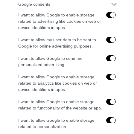
δισκογραφία τους.
Google consents
Η άφιξη του
Chris Isaak
στην Αθήνα
I want to allow Google to enable storage
related to advertising like cookies on web or
συγκαταλέγεται στις πιο σημαντικές διεθνείς
device identifiers in apps.
συναυλίες του φετινού καλοκαιριού. Στις 13
Ιουνίου, το Δημοτικό Θέατρο Λυκαβηττού
I want to allow my user data to be sent to
Google for online advertising purposes.
υποδέχεται έναν από τους πλέον
αναγνωρίσιμους Αμερικανούς
I want to allow Google to send me
τραγουδοποιούς των τελευταίων δεκαετιών.
personalized advertising.
Με πορεία που εκτείνεται σε περισσότερα
I want to allow Google to enable storage
από σαράντα χρόνια, ο Isaak έχει
related to analytics like cookies on web or
δημιουργήσει ένα προσωπικό ύφος που
device identifiers in apps.
συνδυάζει το rockabilly, το rock and roll και
I want to allow Google to enable storage
τις κλασικές αμερικανικές μπαλάντες.
related to functionality of the website or app.
Για εκατομμύρια ακροατές σε ολόκληρο τον
I want to allow Google to enable storage
related to personalization.
κόσμο, το όνομά του συνδέεται πρωτίστως