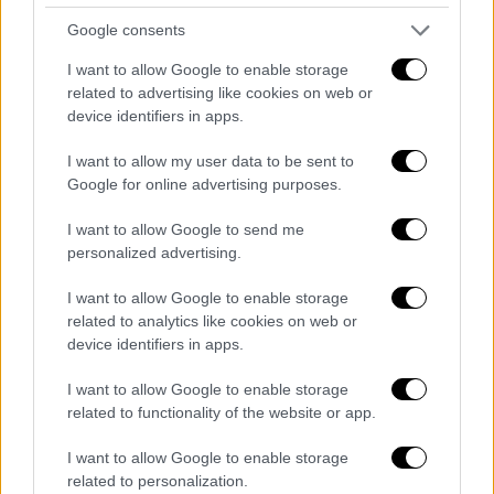
Google consents
I want to allow Google to enable storage
related to advertising like cookies on web or
device identifiers in apps.
video
I want to allow my user data to be sent to
Google for online advertising purposes.
I want to allow Google to send me
personalized advertising.
Ποια είναι η διαδικασία μέσα από την οποία
καταλήγετε να δουλέψετε πάνω σ’ ένα
I want to allow Google to enable storage
related to analytics like cookies on web or
παραδοσιακό τραγούδι; Ξεκινάει από κάποιο
device identifiers in apps.
βίωμα ή από μουσική αναζήτηση;
I want to allow Google to enable storage
Το πώς επιλέγουμε ένα τραγούδι είναι κάτι
related to functionality of the website or app.
που δεν εξηγείται. Όπως δεν εξηγείται και
το πως γεννιούνται οι νέες μελωδίες που
I want to allow Google to enable storage
related to personalization.
γράφουμε. Κάτι άγνωστο δημιουργεί έναν