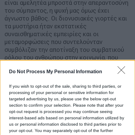
είναι αμελητέα μπροστά στην απεραντοσύνη
του σύμπαντος, η ψυχή μας όμως έχει
άγνωστο βάθος. Οι διονυσιακές γιορτές και
τα μυστήρια ήταν εκστατικές
συναισθηματικές εμπειρίες και οι
μεταμορφώσεις που συντελούνταν
συμβόλιζαν την αποτίναξη του συμβατικού
ρόλου του ανθρώπου στην κοινωνία, που
καθορίζεται με βάση τα συμφέροντα της. Η
Do Not Process My Personal Information
καλλιτεχνική μας κίνηση και η μυσταγωγία
που προσδοκούμε να παρουσιάζουμε πηγάζει
If you wish to opt-out of the sale, sharing to third parties, or
από αυτά τα διονυσιακά στοιχεία, όπου στο
processing of your personal or sensitive information for
κέντρο είναι ο άνθρωπος και οι διαχρονικές
targeted advertising by us, please use the below opt-out
αξίες που τον διέπουν.
section to confirm your selection. Please note that after your
opt-out request is processed you may continue seeing
Ποιο είναι το «ιερό» στοιχείο που φέρει η
interest-based ads based on personal information utilized by
μουσική σας;
us or personal information disclosed to third parties prior to
your opt-out. You may separately opt-out of the further