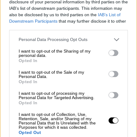
Πολύ ιδιαίτερη ερώτηση. Η μουσική ως
disclosure of your personal information by third parties on the
IAB’s list of downstream participants. This information may
τέχνη διαχωρίζεται απ' όλες τις υπόλοιπες,
also be disclosed by us to third parties on the
IAB’s List of
γιατί έχει ένα μοναδικό χαρακτηριστικό σε
Downstream Participants
that may further disclose it to other
σχέση με τις άλλες μορφές. Είναι αόρατη.
third parties.
Διεγείρει το ασυνείδητο και τη φαντασία.
Please note that this website/app uses one or more Google
Personal Data Processing Opt Outs
Κάθε ρυθμός και κάθε μελωδία που γεννιέται
services and may gather and store information including but
ενστικτωδώς φέρει κάτι «ιερό». Γιατί
not limited to your visit or usage behaviour. You may click to
I want to opt-out of the Sharing of my
personal data.
μπορεί η συμπεριφορά του ήχου να
grant or deny consent to Google and its third-party tags to
Opted In
use your data for below specified purposes in below Google
προκύπτει μέσα από τις σύγχρονες
consent section.
I want to opt-out of the Sale of my
προσλαμβάνουσες μας, η πυρηνική του ύλη
Personal Data.
όμως προέρχεται από τα βάθη της μνήμης
Opted In
μας και εκεί κείται η «ιερή» κληρονομιά των
I want to opt-out of processing my
προγόνων μας. Το «ιερό στοιχείο» που
Personal Data for Targeted Advertising.
Opted In
αναφέρετε είναι ο δίαυλος της επικοινωνίας
μας με το παρελθόν και ταυτόχρονα το
I want to opt-out of Collection, Use,
Retention, Sale, and/or Sharing of my
ψυχικό μας εφόδιο για το μέλλον.
Personal Data that Is Unrelated with the
Purposes for which it was collected.
Opted Out