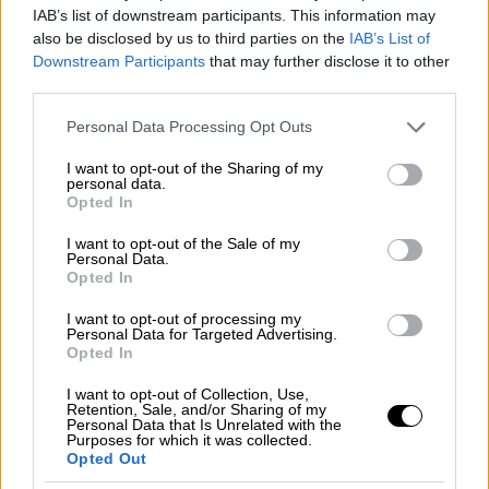
IAB’s list of downstream participants. This information may
πως σε πολλά επίπεδα έχω μετακινηθεί, έχω
also be disclosed by us to third parties on the
IAB’s List of
αλλάξει. Έχω έρθει πιο κοντά σε μια ειρήνη
Downstream Participants
that may further disclose it to other
με τα ουσιώδη.
third parties.
Please note that this website/app uses one or more Google
Τι είναι αυτό που κάνει ένα τραγούδι
Personal Data Processing Opt Outs
services and may gather and store information including but
αληθινό και ειλικρινές;
not limited to your visit or usage behaviour. You may click to
I want to opt-out of the Sharing of my
personal data.
grant or deny consent to Google and its third-party tags to
Η αλήθεια, Άγγελε! Η αλήθεια του
Opted In
use your data for below specified purposes in below Google
δημιουργού, του ανθρώπου που το γράφει.
consent section.
I want to opt-out of the Sale of my
Αν την κουβαλάει μέσα του, την περνάει και
Personal Data.
Opted In
στο τραγούδι. Κι αν δεν την έχει, μπορεί να
τη βρει. Αρκεί να την αναζητήσει με πάθος.
I want to opt-out of processing my
Personal Data for Targeted Advertising.
Όχι με επιστημονικά εργαλεία, αλλά με
Opted In
ευαισθησία, μ' ενσυναίσθηση. Να τη δει μέσα
I want to opt-out of Collection, Use,
από τον φακό του ανθρώπινου βίου. Να την
Retention, Sale, and/or Sharing of my
Personal Data that Is Unrelated with the
ανακαλύψει και να ταυτιστεί μαζί της.
Purposes for which it was collected.
Opted Out
Πώς επιλέγετε τους ανθρώπους με τους