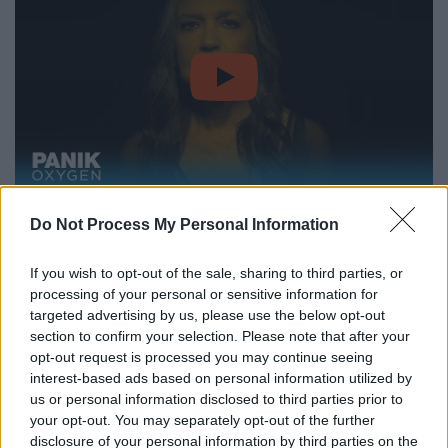
video
Χρησιμοποιείτε συχνά τη λέξη «εξέλιξη». Τι
Do Not Process My Personal Information
σημαίνει εξέλιξη για εσάς, μέσα από τη δικές
σας εμπειρίες;
If you wish to opt-out of the sale, sharing to third parties, or
processing of your personal or sensitive information for
Εξέλιξη σημαίνει συμφιλίωση. Με τον εαυτό
targeted advertising by us, please use the below opt-out
section to confirm your selection. Please note that after your
μας, με το σύμπαν, με τη φύση, με τους
opt-out request is processed you may continue seeing
ανθρώπους, με τα ζώα. Είναι μια διαδικασία
interest-based ads based on personal information utilized by
βαθιάς γνώσης, το να καταλαβαίνεις πώς
us or personal information disclosed to third parties prior to
λειτουργούν όλα αυτά και να μαθαίνεις να
your opt-out. You may separately opt-out of the further
disclosure of your personal information by third parties on the
είσαι σε αρμονία μαζί τους. Και ναι, νιώθω