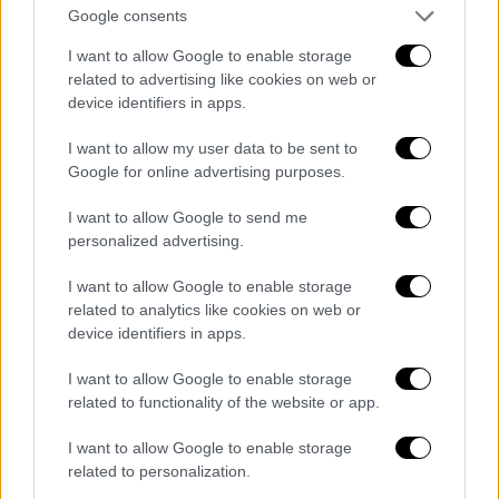
οποίους μοιράζεστε τη μουσική σας; Τι
Google consents
ζητάτε από μια συνεργασία;
I want to allow Google to enable storage
related to advertising like cookies on web or
Ζητάω ειλικρίνεια. Αυτή είναι η βασική
device identifiers in apps.
προϋπόθεση. Και, οπωσδήποτε, ζητάω
ευφυΐα. Όχι μόνο διανοητική, αλλά και
I want to allow my user data to be sent to
Google for online advertising purposes.
συναισθηματική ευφυΐα. Να υπάρχει δηλαδή
ένας δείκτης κατανόησης, μία ευρύτητα
I want to allow Google to send me
πνεύματος. Να μπορεί ο άλλος να νιώσει την
personalized advertising.
κατάσταση, να μπαίνει στη θέση του άλλου.
I want to allow Google to enable storage
Αυτό για μένα είναι το άλφα και το ωμέγα σε
related to analytics like cookies on web or
μια συνεργασία. Γιατί έτσι επικοινωνούμε
device identifiers in apps.
αληθινά.
I want to allow Google to enable storage
Από την Κρήτη στο Βερολίνο και στη Βιένη.
related to functionality of the website or app.
Εντελώς διαφορετικοί πολιτισμοί. Τι ρόλο
I want to allow Google to enable storage
έπαιξαν στην αισθητική και καλλιτεχνική σας
related to personalization.
διαδρομή;