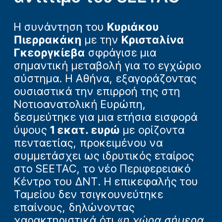
H συνάντηση του
Κυριάκου
Πιερρακάκη
με την
Κρισταλίνα
Γκεοργκίεβα
σφράγισε μια
σημαντική μεταβολή για το εγχώριο
σύστημα. Η Αθήνα, εξαγοράζοντας
ουσιαστικά την επιρροή της στη
Νοτιοανατολική Ευρώπη,
δεσμεύτηκε για μια ετήσια εισφορά
ύψους
1 εκατ. ευρώ
με ορίζοντα
πενταετίας, προκειμένου να
συμμετάσχει ως ιδρυτικός εταίρος
στο SEETAC, το νέο Περιφερειακό
Κέντρο του ΔΝΤ. Η επικεφαλής του
Ταμείου δεν τσιγκουνεύτηκε
επαίνους, δηλώνοντας
χαρακτηριστικά ότι «
η χώρα σήμερα