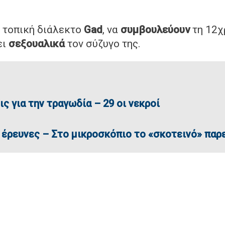
ν τοπική διάλεκτο
Gad
, να
συμβουλεύουν
τη 12χ
ει
σεξουαλικά
τον σύζυγο της.
 για την τραγωδία – 29 οι νεκροί
ς έρευνες – Στο μικροσκόπιο το «σκοτεινό» πα