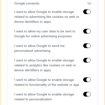
υπερβαίνουν το ποσοστό αυτό. Σε
Google consents
περίπτωση κατά την οποία από τον
I want to allow Google to enable storage
υπολογισμό του ανωτέρω ποσοστού
related to advertising like cookies on web or
προκύπτει
δεκαδικός αριθμός 0,50
και πάνω
device identifiers in apps.
γίνεται στρογγυλοποίηση προς τα πάνω. Σε
I want to allow my user data to be sent to
περίπτωση επιχείρησης-εργοδότη με έναν
Google for online advertising purposes.
εργαζόμενο του οποίου η σύμβαση τελεί σε
αναστολή, αυτή μπορεί να παραταθεί.
I want to allow Google to send me
personalized advertising.
3. Οι επιχειρήσεις – εργοδότες της
I want to allow Google to enable storage
παραγράφου 1 μπορούν να εφαρμόζουν
το
related to analytics like cookies on web or
μέτρο της παράτασης της αναστολής των
device identifiers in apps.
συμβάσεων εργασίας για το μήνα Μάϊο
σταδιακά, για διαφορετικό αριθμό
I want to allow Google to enable storage
related to functionality of the website or app.
εργαζομένων και μέχρι του ποσοστού 60%
αυτών
ανά Υπεύθυνη Δήλωση της
I want to allow Google to enable storage
επιχείρησης – εργοδότη στο ΠΣ «ΕΡΓΑΝΗ».
related to personalization.
Ο χρόνος παράτασης της αναστολής