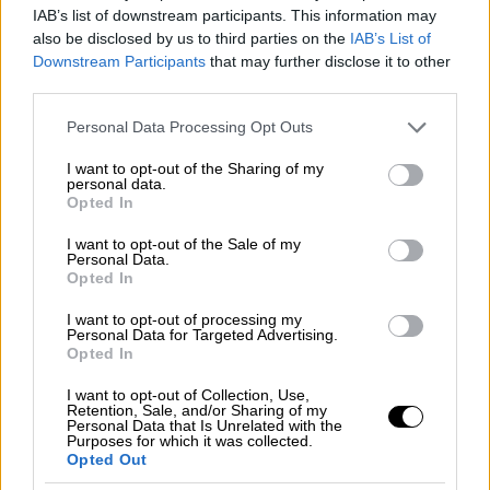
1.α. Επιχειρήσεις-εργοδότες, που
είτε
IAB’s list of downstream participants. This information may
πλήττονται σημαντικά
και έχουν θέσει σε
also be disclosed by us to third parties on the
IAB’s List of
αναστολή τις συμβάσεις εργασίας μέρους ή
Downstream Participants
that may further disclose it to other
third parties.
του συνόλου των εργαζομένων τους,
είτε
επαναλειτουργούν
μετά την άρση της
Please note that this website/app uses one or more Google
Personal Data Processing Opt Outs
αναστολής λειτουργίας τους με εντολή
services and may gather and store information including but
not limited to your visit or usage behaviour. You may click to
I want to opt-out of the Sharing of my
δημόσιας αρχής, δύνανται να παρατείνουν
personal data.
grant or deny consent to Google and its third-party tags to
την αναστολή των συμβάσεων εργασίας
Opted In
use your data for below specified purposes in below Google
εργαζομένων τους που έχουν ήδη τεθεί σε
consent section.
I want to opt-out of the Sale of my
αναστολή μέχρι του ποσοστού 60% αυτών.
Personal Data.
Opted In
Το χρονικό διάστημα της παράτασης είναι
κατ’ ανώτατο όριο τριάντα (30) ημέρες και
I want to opt-out of processing my
Personal Data for Targeted Advertising.
πάντως όχι πέραν της 31 Μαΐου 2020
.
Opted In
2.
Σε περίπτωση υπέρβασης
του ανωτέρω
I want to opt-out of Collection, Use,
Retention, Sale, and/or Sharing of my
ποσοστού,
οι επιχειρήσεις-εργοδότες
Personal Data that Is Unrelated with the
Purposes for which it was collected.
υποχρεούνται να καταβάλλουν οι ίδιοι τις
Opted Out
αποδοχές των εργαζομένων
που