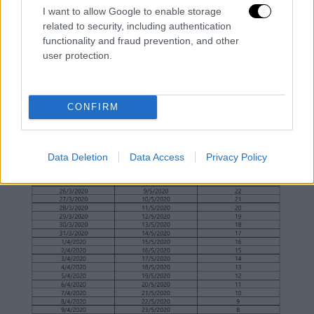
I want to allow Google to enable storage
συμβάσεων εργασίας εξαρτάται από το
related to security, including authentication
χρόνο που λήγει η εκάστοτε αναστολή
functionality and fraud prevention, and other
συμβάσης εργασίας ως αναλύεται
user protection.
κατωτέρω:
CONFIRM
Data Deletion
Data Access
Privacy Policy