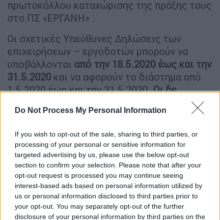
πρωτοκόλλου καταχώρισης της πράξης τους
στο ΠΣ «ΕΡΓΑΝΗ» .
Οι σχετικές Υπεύθυνες Δηλώσεις των
επιχειρήσεων – εργοδοτών μπορούν να
υποβάλλονται
από την 18.5.2020 έως και την
31.5.2020
και να αφορούν το διάστημα από
1.5.2020 έως και την 31.5.2020.
Οι δε
εργαζόμενοι μπορούν να υποβάλλουν
Do Not Process My Personal Information
τροποποιήσεις Υπευθύνων Δηλώσεων τους
από 19.5.2020 έως και 1.6.2020.
Η καταβολή
If you wish to opt-out of the sale, sharing to third parties, or
της αποζημίωσης ειδικού σκοπού για τον
processing of your personal or sensitive information for
μήνα Μάϊο θα πραγματοποιηθεί από 5.6.2020
targeted advertising by us, please use the below opt-out
έως 10.6.2020.
section to confirm your selection. Please note that after your
opt-out request is processed you may continue seeing
Επιχειρήσεις που ανοίγουν/
interest-based ads based on personal information utilized by
us or personal information disclosed to third parties prior to
πληττόμενες - Παράταση αναστολών
your opt-out. You may separately opt-out of the further
disclosure of your personal information by third parties on the